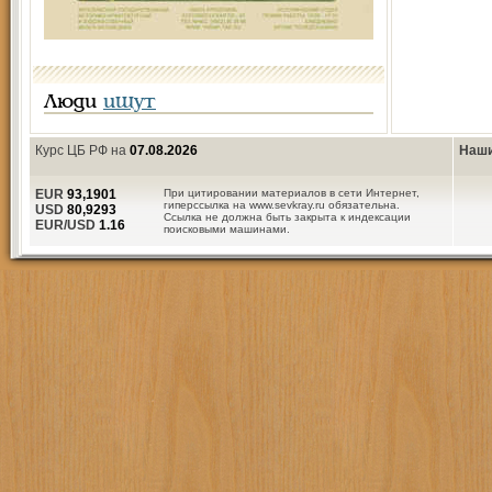
Люди
ищут
Курс ЦБ РФ на
07.08.2026
Наши
EUR
93,1901
При цитировании материалов в сети Интернет,
гиперссылка на www.sevkray.ru обязательна.
USD
80,9293
Ссылка не должна быть закрыта к индексации
EUR/USD
1.16
поисковыми машинами.