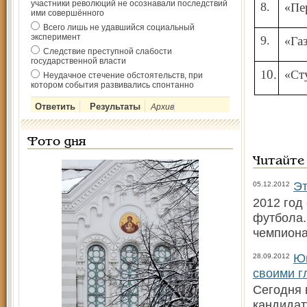
участники революций не осознавали последствий
8.
«
ими совершённого
Всего лишь не удавшийся социальный
эксперимент
9.
«Г
Следствие преступной слабости
государственной власти
10.
«
Неудачное стечение обстоятельств, при
котором события развивались спонтанно
Архив
Фото дня
Читайте
Эт
05.12.2012
2012 год
футбола.
чемпиона
Юн
28.09.2012
своими г
Сегодня 
кандидат