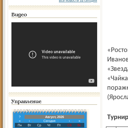
Все новости за сегодня
Видео
«Ростов Великий» – «Переславль» – 3:2 (Бедерин – 2,
Иванов
«Звезда
«Чайка»
пораже
(Яросла
Управление
Турни
?
Август, 2026
«
‹
Сегодня
›
»
Пн
Вт
Ср
Чт
Пт
Сб
Вс