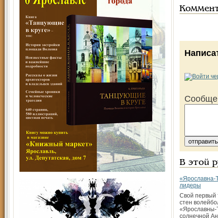
Коммен
Написа
Сообще
В этой 
«Ярославна-
лидеры
Свой первый 
стен волейбо
«Ярославны-
солнечной Ан