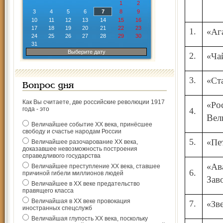
1
2
3
4
5
6
7
8
9
10
11
12
13
14
15
16
17
18
19
20
21
22
23
1.
«
24
25
26
27
28
29
30
31
Выберите дату
2.
«
3.
«
Вопрос дня
Как Вы считаете, две российские революции 1917
«Ростов
года - это
4.
Вел
Величайшее событие ХХ века, принёсшее
свободу и счастье народам России
5.
«
Величайшее разочарование ХХ века,
доказавшее невозможность построения
справедливого государства
«Авангард–
Величайшее преступление ХХ века, ставшее
6.
причиной гибели миллионов людей
Зав
Величайшее в ХХ веке предательство
правящего класса
Величайшая в ХХ веке провокация
7.
«З
иностранных спецслужб
Величайшая глупость ХХ века, поскольку