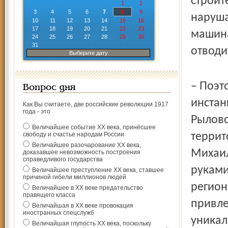
строит
1
2
3
4
5
6
7
8
9
наруша
10
11
12
13
14
15
16
17
18
19
20
21
22
23
машина
24
25
26
27
28
29
30
31
отводи
Выберите дату
– Поэт
Вопрос дня
инстан
Как Вы считаете, две российские революции 1917
года - это
Рыловс
Величайшее событие ХХ века, принёсшее
свободу и счастье народам России
террит
Величайшее разочарование ХХ века,
Михаил
доказавшее невозможность построения
справедливого государства
руками
Величайшее преступление ХХ века, ставшее
причиной гибели миллионов людей
регион
Величайшее в ХХ веке предательство
правящего класса
привле
Величайшая в ХХ веке провокация
иностранных спецслужб
уникал
Величайшая глупость ХХ века, поскольку