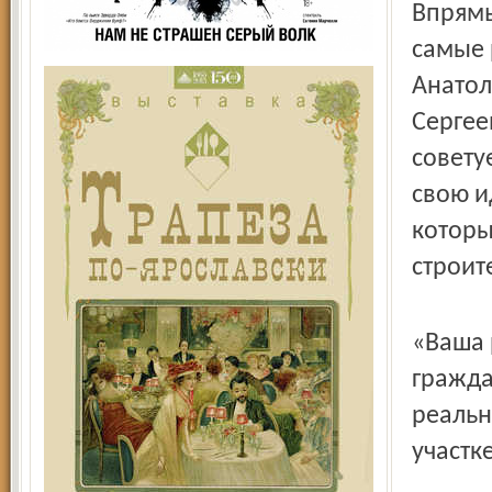
Впрямь
самые 
Анатол
Серге
совету
свою и
которы
строит
«Ваша 
гражда
реальн
участк