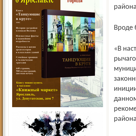
района
Вроде 
«В нас
рычаго
муници
законн
иниции
данном
рекоме
района