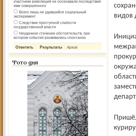
участники революций не осознавали последствий
сохран
ими совершённого
Всего лишь не удавшийся социальный
видов 
эксперимент
Следствие преступной слабости
государственной власти
Неудачное стечение обстоятельств, при
Инициа
котором события развивались спонтанно
межрай
Архив
прокур
Фото дня
окружа
област
замест
департ
Пришёл
куриру