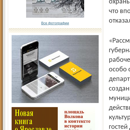
охраны
что вп
отказа
Все фотографии
«Рассм
губерн
рабоче
особо 
департ
создан
муници
действ
культу
гостей