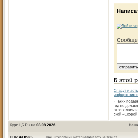
Написа
Сообще
В этой 
Спасут и астм
инфарктнико
«Таких подар
год не делают
отозвалась з
ской «Скоро
Курс ЦБ РФ на
08.08.2026
Наши
EUR
94,0585
При цитировании материалов в сети Интернет,