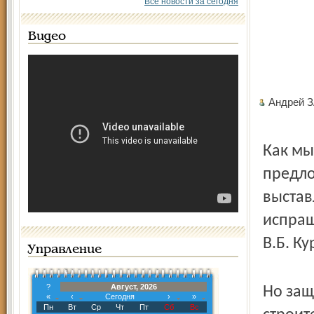
Все новости за сегодня
Видео
Андрей 
Как мы
предло
выстав
испра
В.Б. К
Управление
?
Август, 2026
Но защ
«
‹
Сегодня
›
»
Пн
Вт
Ср
Чт
Пт
Сб
Вс