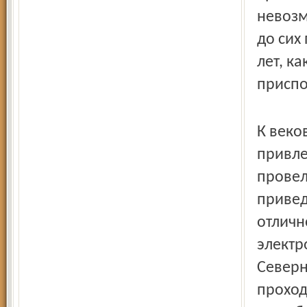
невозм
до сих
лет, к
приспо
К веко
привле
провел
привед
отличн
электр
Северн
проход