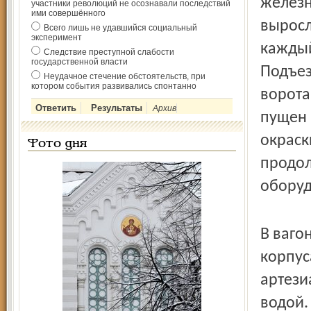
железн
участники революций не осознавали последствий
ими совершённого
выросл
Всего лишь не удавшийся социальный
эксперимент
каждый
Следствие преступной слабости
государственной власти
Подъез
Неудачное стечение обстоятельств, при
котором события развивались спонтанно
ворота
Архив
пущен 
окраск
Фото дня
продол
оборуд
В ваго
корпус
артези
водой.