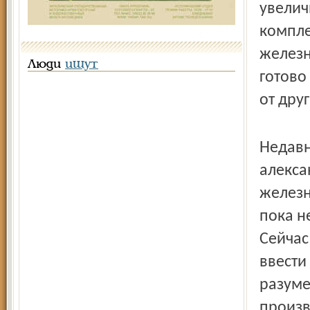
увелич
компле
железн
Люди
ищут
готово
от дру
Недавн
алекса
железн
пока н
Сейчас
ввести
разуме
произв