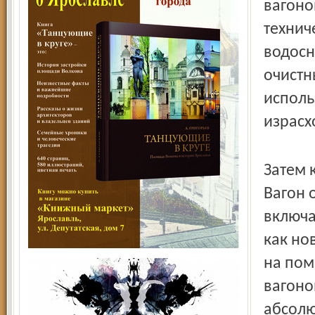
вагоно
технич
водосн
очистн
исполь
израсх
Затем 
Вагон 
включа
как но
на пом
вагоно
абсолю