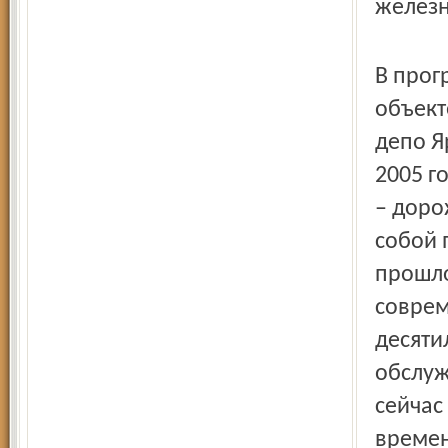
железн
В прог
объект
депо Я
2005 г
– доро
собой 
прошло
соврем
десяти
обслуж
сейчас
времен