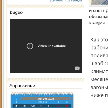
Все новости за сегодня
и снег?
Видео
обязыва
Андрей 
Как эт
рабочи
полива
швабро
климат
месяце
Управление
вагоны
ниже п
?
Август, 2026
«
‹
Сегодня
›
»
Пн
Вт
Ср
Чт
Пт
Сб
Вс