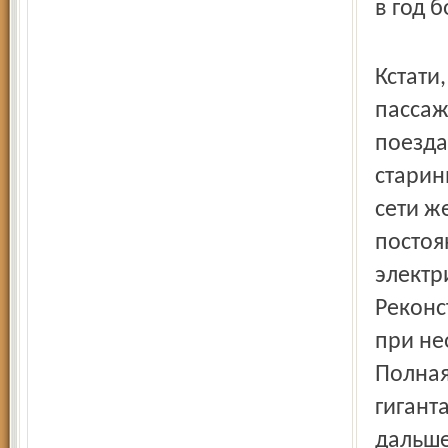
в год 
Кстати
пассаж
поезда
старин
сети ж
постоя
электр
Реконс
при не
Полная
гигант
дальше