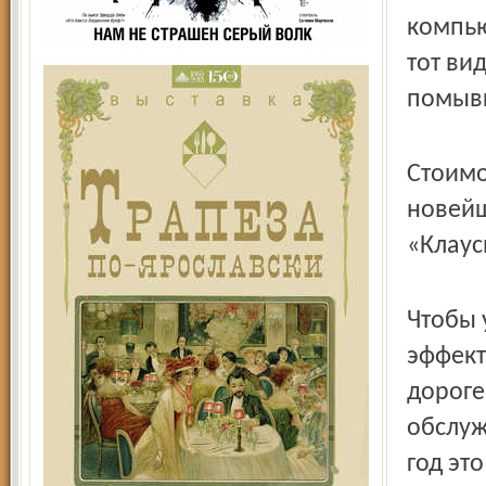
компью
тот ви
помывк
Стоимо
новейш
«Клаус
Чтобы 
эффект
дороге
обслуж
год эт