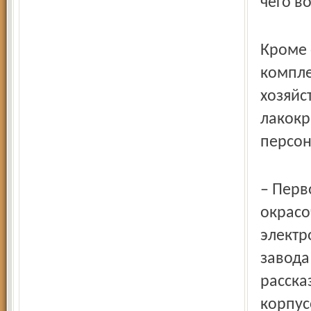
чего в
Кроме 
компле
хозяйс
лакокр
персон
– Перв
окрасо
электр
завода
расска
корпус