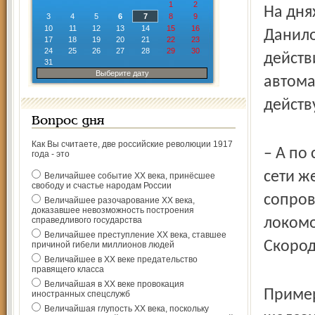
1
2
На дня
3
4
5
6
7
8
9
10
11
12
13
14
15
16
Данило
17
18
19
20
21
22
23
24
25
26
27
28
29
30
дей­ст
31
Выберите дату
автома
действ
Вопрос дня
Как Вы считаете, две российские революции 1917
– А по
года - это
сети ж
Величайшее событие ХХ века, принёсшее
свободу и счастье народам России
сопро
Величайшее разочарование ХХ века,
доказавшее невозможность построения
справедливого государства
локомо
Величайшее преступление ХХ века, ставшее
Скород
причиной гибели миллионов людей
Величайшее в ХХ веке предательство
правящего класса
Величайшая в ХХ веке провокация
Пример
иностранных спецслужб
Величайшая глупость ХХ века, поскольку