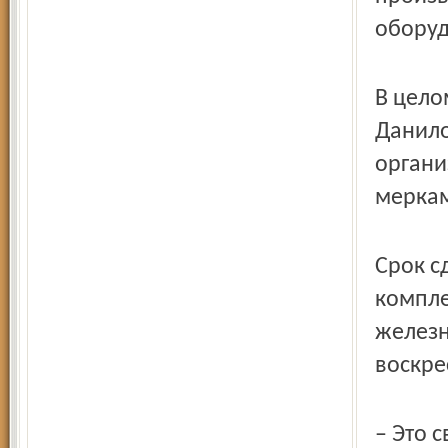
оборуд
В цело
Данило
органи
меркам
Срок с
компле
железн
воскре
– Это 