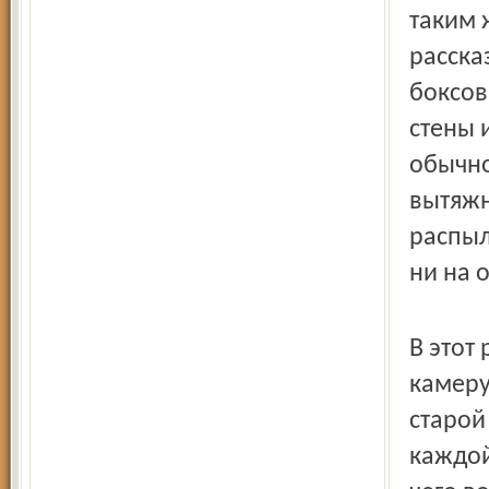
таким 
расска
боксов
стены 
обычно
вытяжн
распыл
ни на 
В этот
камеру
старой
каждой