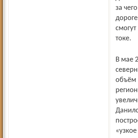
за чег
дороге
смогут
токе.
В мае 
северн
объём 
регион
увелич
Данило
постро
«узкое