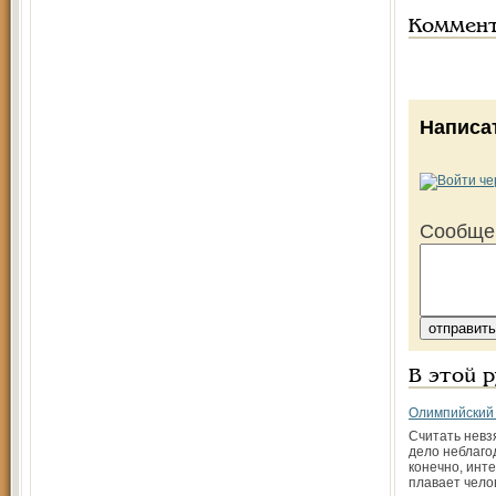
Коммен
Написа
Сообще
В этой 
Олимпийский
Считать невз
дело неблаго
конечно, инте
плавает чело