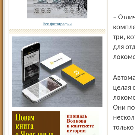
– Отли
Все фотографии
компле
три, к
для от
локомо
Автома
целая 
локомо
Они по
нескол
только