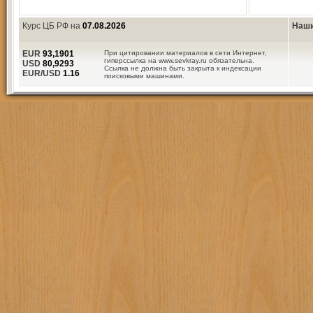
Курс ЦБ РФ на
07.08.2026
Наши
EUR
93,1901
При цитировании материалов в сети Интернет,
гиперссылка на www.sevkray.ru обязательна.
USD
80,9293
Ссылка не должна быть закрыта к индексации
EUR/USD
1.16
поисковыми машинами.