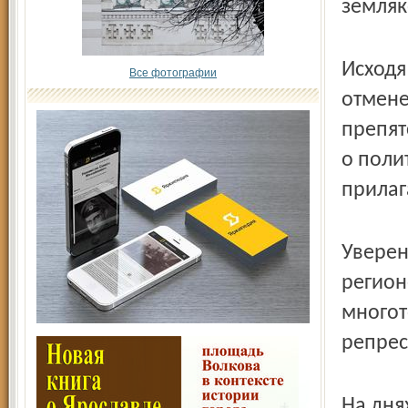
земляк
Исходя
Все фотографии
отмене
препят
о поли
прилаг
Уверен
регион
многот
репрес
На дня