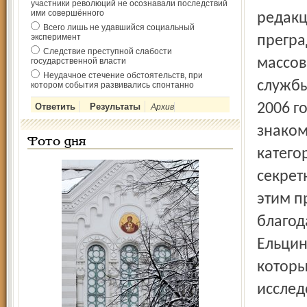
участники революций не осознавали последствий
ими совершённого
редакц
Всего лишь не удавшийся социальный
эксперимент
прегра
Следствие преступной слабости
массов
государственной власти
Неудачное стечение обстоятельств, при
службы
котором события развивались спонтанно
2006 г
Архив
знаком
Фото дня
катего
секрет
этим п
благод
Ельцин
которы
исслед