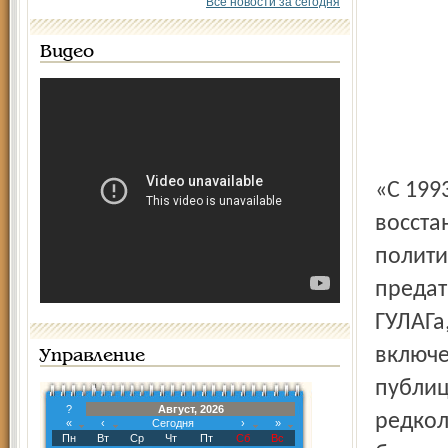
Все новости за сегодня
Видео
«С 199
восста
полити
предат
ГУЛАГа
включе
Управление
публиц
?
Август, 2026
редкол
«
‹
Сегодня
›
»
Пн
Вт
Ср
Чт
Пт
Сб
Вс