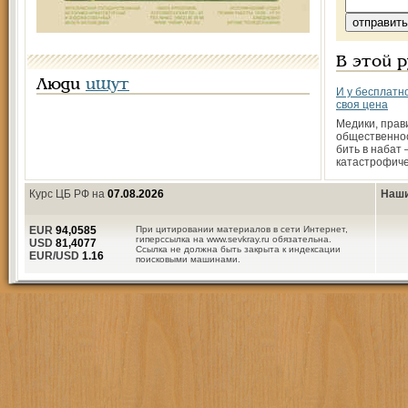
В этой 
Люди
ищут
И у бесплатно
своя цена
Медики, прав
общественнос
бить в набат 
катастрофич
Курс ЦБ РФ на
07.08.2026
Наши
EUR
94,0585
При цитировании материалов в сети Интернет,
гиперссылка на www.sevkray.ru обязательна.
USD
81,4077
Ссылка не должна быть закрыта к индексации
EUR/USD
1.16
поисковыми машинами.