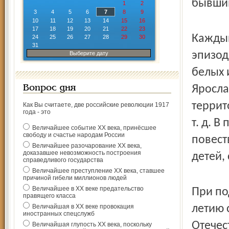
бывши
1
2
3
4
5
6
7
8
9
10
11
12
13
14
15
16
17
18
19
20
21
22
23
Каждый
24
25
26
27
28
29
30
31
эпизод
Выберите дату
белых 
Яросла
Вопрос дня
террит
Как Вы считаете, две российские революции 1917
года - это
т. д. 
Величайшее событие ХХ века, принёсшее
свободу и счастье народам России
повест
Величайшее разочарование ХХ века,
доказавшее невозможность построения
детей,
справедливого государства
Величайшее преступление ХХ века, ставшее
причиной гибели миллионов людей
Величайшее в ХХ веке предательство
При по
правящего класса
Величайшая в ХХ веке провокация
летию 
иностранных спецслужб
Отечес
Величайшая глупость ХХ века, поскольку