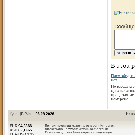
Сообще
В этой 
Плох обед, к
нет
По городу кур
едва начавше
предприятие
намерено
Курс ЦБ РФ на
08.08.2026
Наши
EUR
94,8366
При цитировании материалов в сети Интернет,
гиперссылка на www.sevkray.ru обязательна.
USD
82,1665
Ссылка не должна быть закрыта к индексации
EUR/USD
1.15