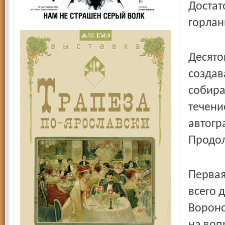
Достат
горлан
Десято
создав
собира
течени
автогр
Продол
Первая
всего 
Вороно