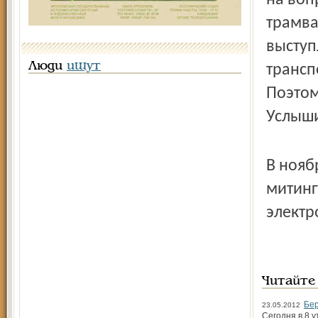
на воп
трамва
выступ
Люди
ищут
трансп
Поэтом
Услыши
В нояб
митинг
электр
Читайте
Бер
23.05.2012
Сегодня в 8 