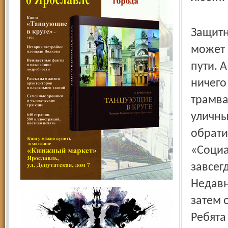
Защитн
может 
пути. 
ничего
трамва
уличны
обрати
«Социа
завсег
Недавн
затем 
Ребята