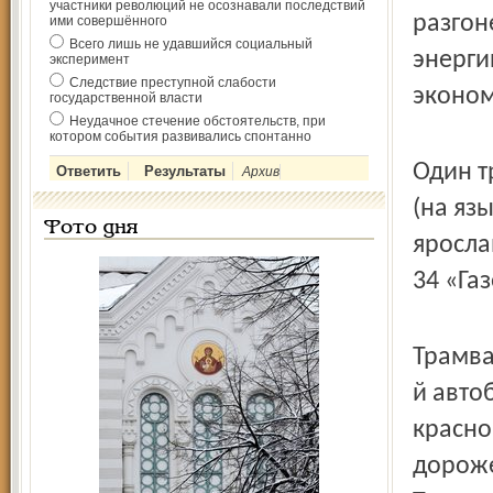
участники революций не осознавали последствий
разгон
ими совершённого
Всего лишь не удавшийся социальный
энерги
эксперимент
Следствие преступной слабости
эконом
государственной власти
Неудачное стечение обстоятельств, при
котором события развивались спонтанно
Один т
Архив
(на яз
Фото дня
яросла
34 «Га
Трамва
й авто
красно
дороже