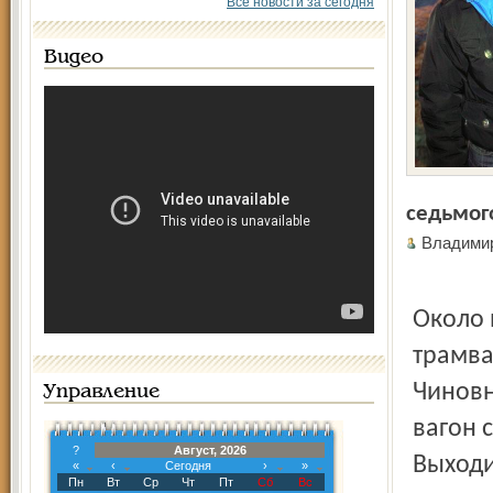
Все новости за сегодня
Видео
седьмог
Владими
Около 
трамва
Чиновн
Управление
вагон 
?
Август, 2026
Выходи
«
‹
Сегодня
›
»
Пн
Вт
Ср
Чт
Пт
Сб
Вс