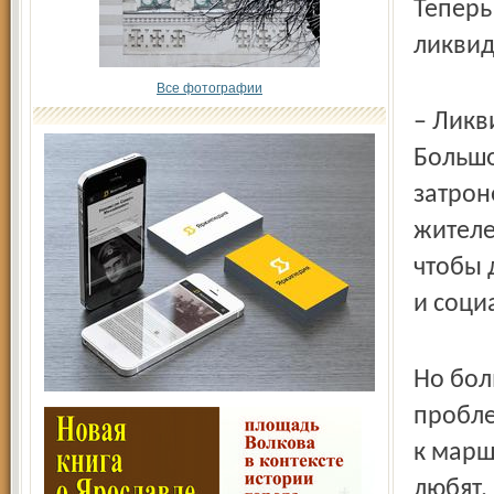
Теперь
ликвид
Все фотографии
– Ликв
Большо
затрон
жителе
чтобы 
и соци
Но бол
пробле
к марш
любят.