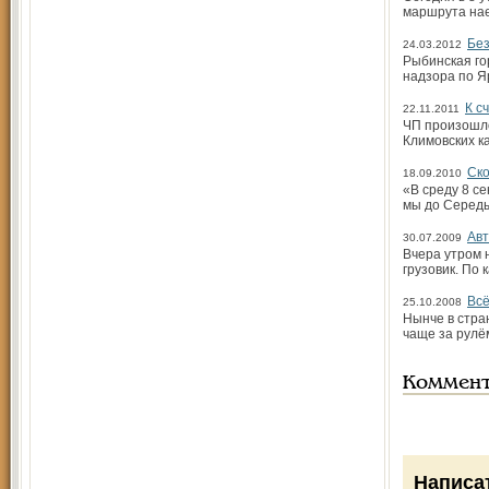
маршрута нае
Без
24.03.2012
Рыбинская го
надзора по Я
К с
22.11.2011
ЧП произошло
Климовских к
Ско
18.09.2010
«В среду 8 с
мы до Середы.
Авт
30.07.2009
Вчера утром 
грузовик. По
Всё
25.10.2008
Нынче в стра
чаще за рулё
Коммен
Написа