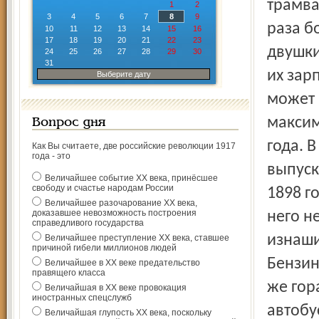
трамва
1
2
3
4
5
6
7
8
9
раза б
10
11
12
13
14
15
16
17
18
19
20
21
22
23
двушки
24
25
26
27
28
29
30
31
их зар
Выберите дату
может 
максим
Вопрос дня
года. 
Как Вы считаете, две российские революции 1917
года - это
выпуск
Величайшее событие ХХ века, принёсшее
свободу и счастье народам России
1898 г
Величайшее разочарование ХХ века,
доказавшее невозможность построения
него н
справедливого государства
изнаши
Величайшее преступление ХХ века, ставшее
причиной гибели миллионов людей
Бензин
Величайшее в ХХ веке предательство
правящего класса
же гор
Величайшая в ХХ веке провокация
иностранных спецслужб
автобу
Величайшая глупость ХХ века, поскольку