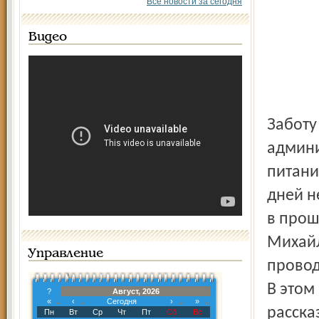
Все новости за сегодня
Видео
Заботу о быте ребят взяла на себя районная
админи
питани
дней н
в прош
Михайл
Управление
провод
В этом
?
Август, 2026
«
‹
Сегодня
›
»
расска
Пн
Вт
Ср
Чт
Пт
Сб
Вс