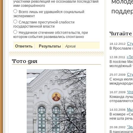
молодё
участники революций не осознавали последствий
ими совершённого
поддер
Всего лишь не удавшийся социальный
эксперимент
Следствие преступной слабости
государственной власти
Неудачное стечение обстоятельств, при
Читайте
котором события развивались спонтанно
Сту
18.12.2012
Архив
В Ярославле 
«Ти
12.08.2011
Фото дня
В посёлке Ми
молодёжный т
Сту
25.07.2009
C конца июля
международны
Что
16.07.2009
Команда лучш
отправляются
Мы 
14.03.2006
В номере «Се
нем шла речь
"Зе
20.08.2002
В пансионате