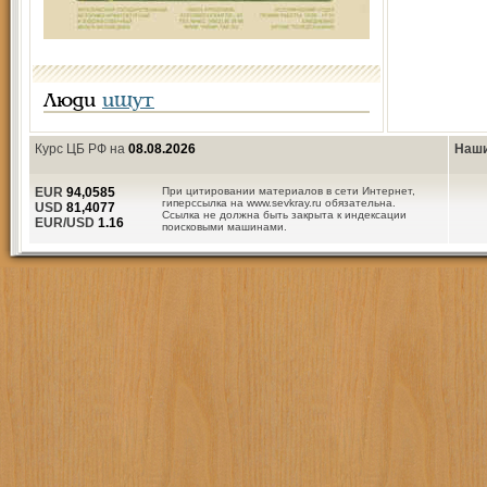
Люди
ищут
Курс ЦБ РФ на
08.08.2026
Наши
EUR
94,0585
При цитировании материалов в сети Интернет,
гиперссылка на www.sevkray.ru обязательна.
USD
81,4077
Ссылка не должна быть закрыта к индексации
EUR/USD
1.16
поисковыми машинами.