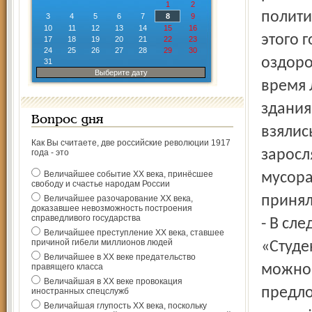
1
2
полити
3
4
5
6
7
8
9
10
11
12
13
14
15
16
этого 
17
18
19
20
21
22
23
24
25
26
27
28
29
30
оздоро
31
Выберите дату
время 
здания
Вопрос дня
взялис
Как Вы считаете, две российские революции 1917
заросл
года - это
Величайшее событие ХХ века, принёсшее
мусора
свободу и счастье народам России
принял
Величайшее разочарование ХХ века,
доказавшее невозможность построения
справедливого государства
- В сл
Величайшее преступление ХХ века, ставшее
причиной гибели миллионов людей
«Студе
Величайшее в ХХ веке предательство
правящего класса
можно 
Величайшая в ХХ веке провокация
предло
иностранных спецслужб
Величайшая глупость ХХ века, поскольку