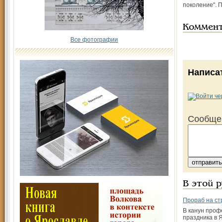
поколение". 
Коммен
Все фотографии
Написа
Сообще
В этой 
Прораб на ст
В канун проф
праздника в 