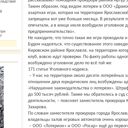
рассказывает помощник прокурора района Артур 
следствий
Таким образом, под видом лотереи в ООО «Драко
й
азартная игра, которая на территории Ярославско
запрещена вот уже больше месяца. В результате 
опечатали, а в конце июля возбудили уголовное д
при
предпринимательство».
о
Не находите, что точно такая же игра проходила 
Будем надеяться, что существование этого заведе
Кировском районе Ярославля, на территории кото
клуб, вовсю идут проверки. По факту работы одно
возбуждено уголовное дело по всё той же
171 статье Уголовного кодекса.
– У нас на территории около десяти лотерейных 
отношении двух юридических лиц возбуждены ад
«Нарушение законодательства о лотереях». Штра
до 500 тысяч рублей. Также мы обратились в суд 
деятельности, – поясняет заместитель прокурора
Захарова.
По словам заместителя прокурора города Ярослав
владельцы залов игровых автоматов очень хорошо
– ООО «Лотерион» и ООО «Росар» ещё до первог