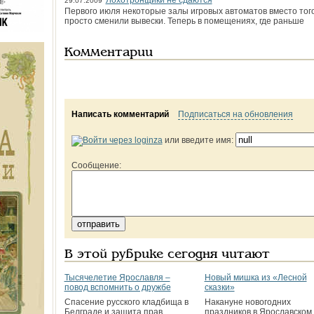
Лохотронщики не сдаются
29.07.2009
Первого июля некоторые залы игровых автоматов вместо того
просто сменили вывески. Теперь в помещениях, где раньше
Комментарии
Написать комментарий
Подписаться на обновления
или введите имя:
Сообщение:
В этой рубрике сегодня читают
Тысячелетие Ярославля –
Новый мишка из «Лесной
повод вспомнить о дружбе
сказки»
Спасение русского кладбища в
Накануне новогодних
Белграде и защита прав
праздников в Ярославском