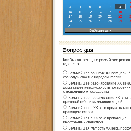
1
3
4
5
6
7
8
10
11
12
13
14
15
1
17
18
19
20
21
22
2
24
25
26
27
28
29
3
31
Выберите дату
Вопрос дня
Как Вы считаете, две российские револ
года - это
Величайшее событие ХХ века, прин
свободу и счастье народам России
Величайшее разочарование ХХ века,
доказавшее невозможность построения
справедливого государства
Величайшее преступление ХХ века, 
причиной гибели миллионов людей
Величайшее в ХХ веке предательств
правящего класса
Величайшая в ХХ веке провокация
иностранных спецслужб
Величайшая глупость ХХ века, поско