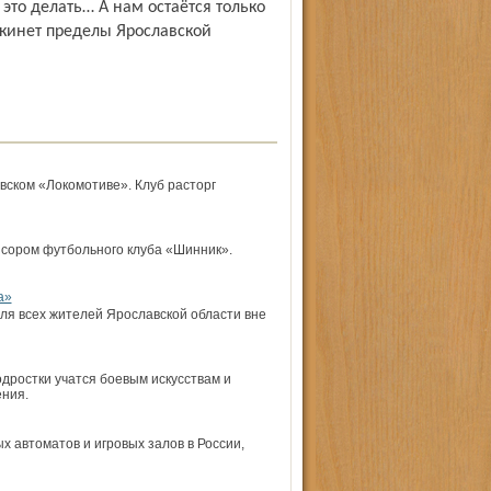
 это делать… А нам остаётся только
окинет пределы Ярославской
вском «Локомотиве». Клуб расторг
сором футбольного клуба «Шинник».
а»
ля всех жителей Ярославской области вне
дростки учатся боевым искусствам и
ения.
ых автоматов и игровых залов в России,