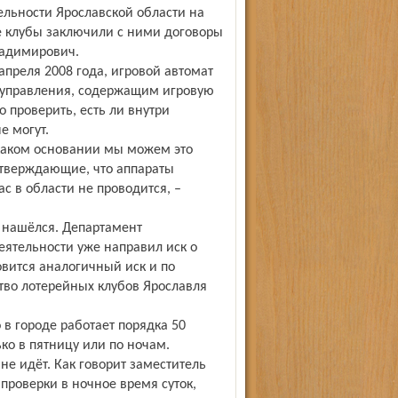
ельности Ярославской области на
е клубы заключили с ними договоры
ладимирович.
апреля 2008 года, игровой автомат
 управления, содержащим игровую
 проверить, есть ли внутри
е могут.
 каком основании мы можем это
дтверждающие, что аппараты
с в области не проводится, –
о нашёлся. Департамент
еятельности уже направил иск о
вится аналогичный иск и по
ство лотерейных клубов Ярославля
в городе работает порядка 50
ько в пятницу или по ночам.
не идёт. Как говорит заместитель
 проверки в ночное время суток,