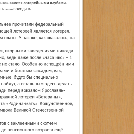
и называются лотерейными клубами.
Наталья БОРОДИНА
ующей лотереей является лотерея,
 платы. У нас же, как оказалось, на
ком, игорными заведениями никогда
но, ведь даже после «часа икс» – 1
е не стало. Особенно испещрён ими
ками и богатым фасадом, как,
ромные, будто бы специально
найдут, а остальным здесь делать
щади перед вокзалом Ярославль-
тиражной лотереи «Ветераны»,
та «Родина-мать». Кощунственное,
имвола Великой Отечественной
ов с заклеенными скотчем
 до пенсионного возраста ещё