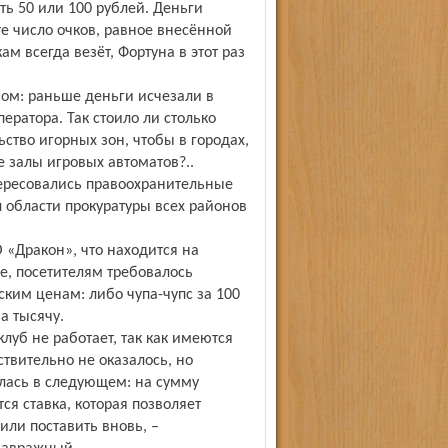
ть 50 или 100 рублей. Деньги
те число очков, равное внесённой
ам всегда везёт, Фортуна в этот раз
ном: раньше деньги исчезали в
ператора. Так стоило ли столько
ство игорных зон, чтобы в городах,
е залы игровых автоматов?..
нтересовались правоохранительные
 области прокуратуры всех районов
«Дракон», что находится на
е, посетителям требовалось
ким ценам: либо чупа-чупс за 100
а тысячу.
луб не работает, так как имеются
твительно не оказалось, но
лась в следующем: на сумму
ся ставка, которая позволяет
или поставить вновь, –