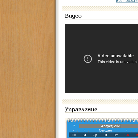
Все новости
Видео
Управление
?
Август, 2026
«
‹
Сегодня
›
Пн
Вт
Ср
Чт
Пт
Сб
В