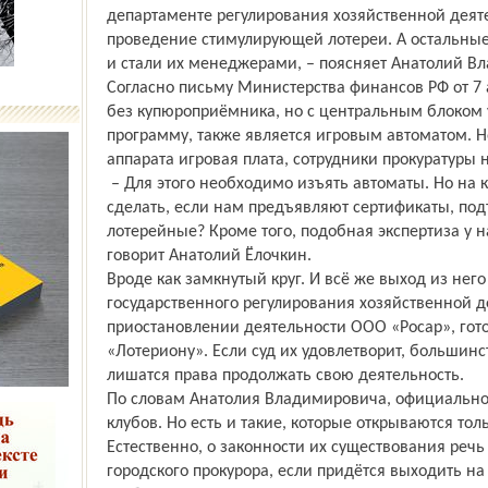
департаменте регулирования хозяйственной деят
проведение стимулирующей лотереи. А остальны
и стали их менеджерами, – поясняет Анатолий В
Согласно письму Министерства финансов РФ от 7 
без купюроприёмника, но с центральным блоком
программу, также является игровым автоматом. Но
аппарата игровая плата, сотрудники прокуратуры н
– Для этого необходимо изъять автоматы. Но на
сделать, если нам предъявляют сертификаты, по
лотерейные? Кроме того, подобная экспертиза у на
говорит Анатолий Ёлочкин.
Вроде как замкнутый круг. И всё же выход из нег
государственного регулирования хозяйственной д
приостановлении деятельности ООО «Росар», гото
«Лотериону». Если суд их удовлетворит, большин
лишатся права продолжать свою деятельность.
По словам Анатолия Владимировича, официально 
клубов. Но есть и такие, которые открываются тол
Естественно, о законности их существования речь 
городского прокурора, если придётся выходить на