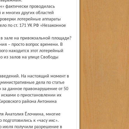
Завражный.
н» фактически проводилась
й и многих других областей
проверки лотерейные аппараты
ело по ст. 171 УК РФ «Незаконное
и в зале на привокзальной площади?
ния – просто вопрос времени. В
рого находится этот лотерейный
го из залов на улице Свободы
заведений. На настоящий момент в
министративные дела по статье
ф за данное правонарушение от 50
с исками о приостановлении их
 Кировского района Антонина
ля Анатолия Ёлочкина, многие
 подготовились к «часу икс».
о июля получили разрешение в