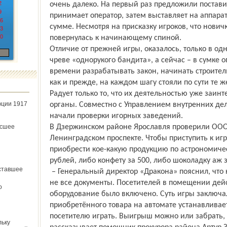
2
очень далеко. На первый раз предложили постави
9
принимает оператор, затем выставляет на аппара
6
сумме. Несмотря на присказку игроков, что новичк
3
0
повернулась к начинающему спиной.
Отличие от прежней игры, оказалось, только в од
чреве «однорукого бандита», а сейчас – в сумке о
времени разрабатывать закон, начинать строитель
как и прежде, на каждом шагу стояли по сути те ж
Радует только то, что их деятельностью уже заи
юции 1917
органы. Совместно с Управлением внутренних дел
начали проверки игорных заведений.
ёсшее
В Дзержинском районе Ярославля проверили ООО 
Ленинградском проспекте. Чтобы приступить к игр
приобрести кое-какую продукцию по астрономичес
рублей, либо конфету за 500, либо шоколадку аж з
ставшее
– Генеральный директор «Дракона» пояснил, что к
не все документы. Посетителей в помещении дейс
о
оборудование было включено. Суть игры заключа
приобретённого товара на автомате устанавливает
посетителю играть. Выигрыш можно или забрать, 
льку