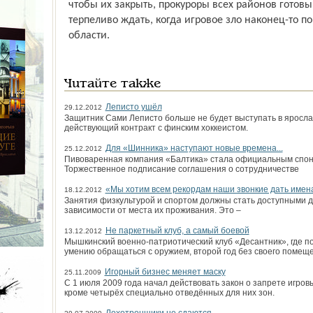
чтобы их закрыть, прокуроры всех районов готовы
терпеливо ждать, когда игровое зло наконец-то п
области.
Читайте также
Леписто ушёл
29.12.2012
Защитник Сами Леписто больше не будет выступать в яросла
действующий контракт с финским хоккеистом.
Для «Шинника» наступают новые времена...
25.12.2012
Пивоваренная компания «Балтика» стала официальным спон
Торжественное подписание соглашения о сотрудничестве
«Мы хотим всем рекордам наши звонкие дать имен
18.12.2012
Занятия физкультурой и спортом должны стать доступными д
зависимости от места их проживания. Это –
Не паркетный клуб, а самый боевой
13.12.2012
Мышкинский военно-патриотический клуб «Десантник», где по
умению обращаться с оружием, второй год без своего помещ
Игорный бизнес меняет маску
25.11.2009
С 1 июля 2009 года начал дей­ствовать закон о запрете игров
кроме четырёх специально отведённых для них зон.