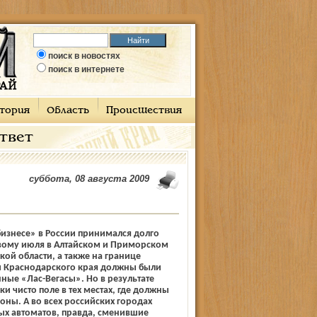
поиск в новостях
поиск в интернете
тория
Область
Происшествия
ответ
суббота, 08 августа 2009
изнесе» в России принимался долго
рвому июля в Алтайском и Приморском
кой области, а также на границе
 и Краснодарского края должны были
нные «Лас-Вегасы». Но в результате
и чисто поле в тех местах, где должны
оны. А во всех российских городах
вых автоматов, правда, сменившие