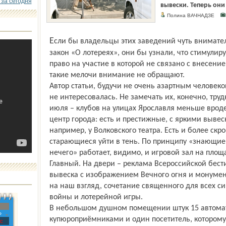
 за сегодня
вывески. Теперь он
Полина ВАЧНАДЗЕ
Если бы владельцы этих заведений чуть внимательнее прочитали федеральный
закон «О лотереях», они бы узнали, что стимулир
право на участие в которой не связано с внесением
такие мелочи внимание не обращают.
Автор статьи, будучи не очень азартным челове
не интересовалась. Не замечать их, конечно, труд
июля – клубов на улицах Ярославля меньше врод
центр города: есть и престижные, с яркими вывес
например, у Волковского театра. Есть и более ск
старающиеся уйти в тень. По принципу «знающие 
нечего» работает, видимо, и игровой зал на пло
Главный. На двери – реклама Всероссийской бес
вывеска с изображением Вечного огня и монумен
на наш взгляд, сочетание священного для всех с
войны и лотерейной игры.
В небольшом душном помещении штук 15 автомат
»
купюроприёмниками и один посетитель, которому
с