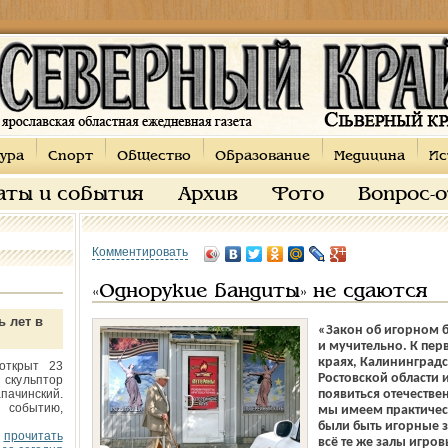
ура
Спорт
Общество
Образование
Медицина
Ис
аты и события
Архив
Фото
Вопрос-
Комментировать
«Однорукие бандиты» не сдаются
ь лет в
«Закон об игорном б
и мучительно. К пе
краях, Калининградс
открыт 23
Ростовской области
 скульптор
пачинский.
появиться отечестве
 событию,
мы имеем практическ
были быть игорные з
прочитать
всё те же залы игро