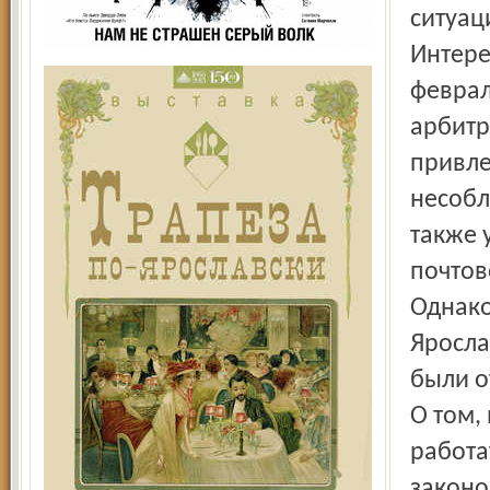
ситуац
Интере
феврал
арбитр
привле
несобл
также 
почтов
Однако
Яросла
были о
О том,
работат
законо