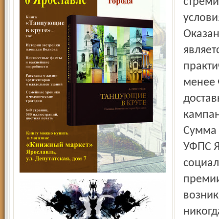
стреми
услови
Оказан
являет
практи
менее 
достав
кампан
Сумма 
УФПС Я
социал
премии
возник
никогд