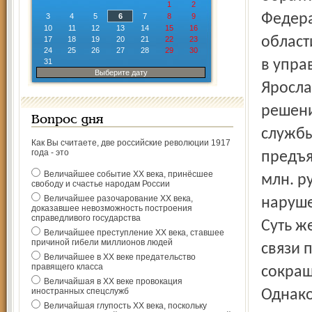
1
2
Федера
3
4
5
6
7
8
9
10
11
12
13
14
15
16
област
17
18
19
20
21
22
23
24
25
26
27
28
29
30
31
в упра
Выберите дату
Яросла
решени
Вопрос дня
службы
Как Вы считаете, две российские революции 1917
года - это
предъя
Величайшее событие ХХ века, принёсшее
млн. р
свободу и счастье народам России
Величайшее разочарование ХХ века,
наруше
доказавшее невозможность построения
справедливого государства
Суть ж
Величайшее преступление ХХ века, ставшее
причиной гибели миллионов людей
связи 
Величайшее в ХХ веке предательство
правящего класса
сокращ
Величайшая в ХХ веке провокация
иностранных спецслужб
Однако
Величайшая глупость ХХ века, поскольку