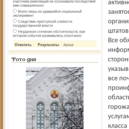
активн
участники революций не осознавали последствий
ими совершённого
занято
Всего лишь не удавшийся социальный
эксперимент
органи
Следствие преступной слабости
государственной власти
штатов
Неудачное стечение обстоятельств, при
котором события развивались спонтанно
Все об
Архив
информ
сторон
Фото дня
указыв
все по
проинф
области
горожа
услуга
класса