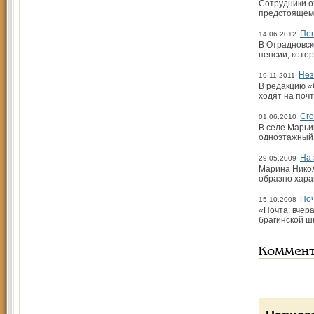
Сотрудники о
предстоящем 
Пен
14.06.2012
В Отрадновск
пенсии, кото
Нез
19.11.2011
В редакцию «
ходят на поч
Сго
01.06.2010
В селе Марьи
одноэтажный 
На 
29.05.2009
Марина Никол
образно хара
Поч
15.10.2008
«Почта: вчера
брагинской ш
Коммен