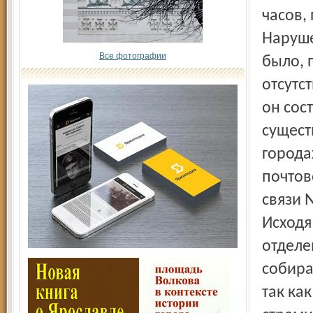
часов,
Наруше
Все фотографии
было, 
отсутс
он сос
сущест
города
почтов
связи №
Исходя
отделе
собира
так ка