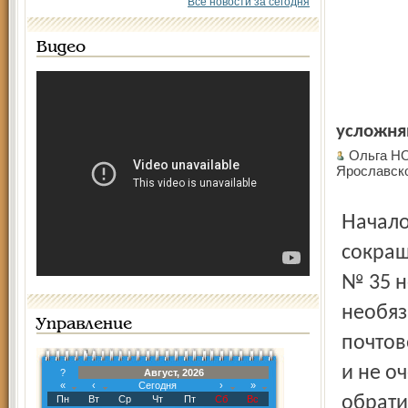
Все новости за сегодня
Видео
усложня
Ольга НО
Ярославск
Началось всё с одной жалобы клиента, который из-за
сокращ
№ 35 н
необяз
Управление
почтов
и не о
?
Август, 2026
«
‹
Сегодня
›
»
обрати
Пн
Вт
Ср
Чт
Пт
Сб
Вс