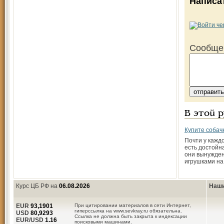
Написа
Сообще
В этой 
Купите собачк
Почти у каждо
есть достойн
они вынужден
игрушками на
Курс ЦБ РФ на
06.08.2026
Наши
EUR
93,1901
При цитировании материалов в сети Интернет,
гиперссылка на www.sevkray.ru обязательна.
USD
80,9293
Ссылка не должна быть закрыта к индексации
EUR/USD
1.16
поисковыми машинами.