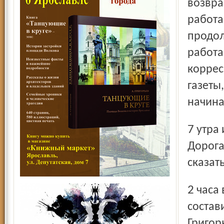
возвра
работа
продол
работа
коррес
газеты
начина
7 утра и заканчивается в половине восьмого вечера...
Дорога
сказат
2 часа в сутки, потому что после ужина мне нужно
состав
Григор