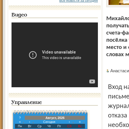
Все новости за сегодня
Видео
Михайло
получат
счета-фа
посёлка
место и 
словах 
Анаста
Вход на почту в Михайловском перегорожен старым
письме
Управление
журнал
отказа
?
Август, 2026
«
‹
Сегодня
›
»
необхо
Пн
Вт
Ср
Чт
Пт
Сб
Вс