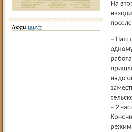
На втором этаже здания, где располагается почта,
находи
поселе
Люди
ищут
– Наш почтовик работает в экстренном режиме, такое
одному
работа
пришли
надо о
замест
сельск
– 2 час
Конечн
режим