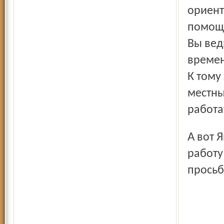
ориент
помощн
Вы вед
времен
К тому
местны
работа
А вот Яна, живущая в Яро­славле, согласна ездить на
работу
просьб