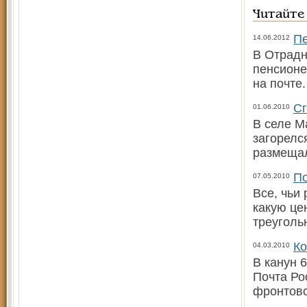
Читайте
Пе
14.06.2012
В Отрадн
пенсионе
на почте
Сг
01.06.2010
В селе М
загорелс
размещал
По
07.05.2010
Все, чьи
какую це
треуголь
Ко
04.03.2010
В канун 
Почта Ро
фронтово