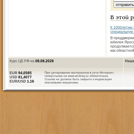
В этой 
К 1000­летию
специальную 
В преддверии
юбилея Ярос
продолжается
как областно
Курс ЦБ РФ на
08.08.2026
Наши
EUR
94,0585
При цитировании материалов в сети Интернет,
гиперссылка на www.sevkray.ru обязательна.
USD
81,4077
Ссылка не должна быть закрыта к индексации
EUR/USD
1.16
поисковыми машинами.