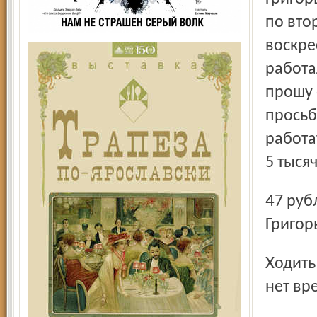
по вто
воскре
работа
прошу 
просьб
работат
5 тыся
47 рублей за работу в Михайловском отделении, за
Григор
Ходить по инстанциям и писать жалобы у Яны физически
нет вр