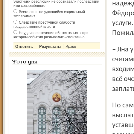
участники революций не осознавали последствий
надежд
ими совершённого
Всего лишь не удавшийся социальный
Фёдоро
эксперимент
услуги
Следствие преступной слабости
государственной власти
Пожила
Неудачное стечение обстоятельств, при
котором события развивались спонтанно
Архив
– Яна у нас одна, и хоть очень неудобно за своими же
счетам
Фото дня
входим
всё оче
заплат
Но самой Яне уже не до поиска позитивных моментов –
выспат
уставш