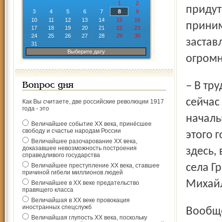
1
2
придут
3
4
5
6
7
8
9
10
11
12
13
14
15
16
приним
17
18
19
20
21
22
23
24
25
26
27
28
29
30
застав
31
Выберите дату
огром
– В трудовом договоре прописано, что я почтальон, но
Вопрос дня
сейчас
Как Вы считаете, две российские революции 1917
года - это
началь
Величайшее событие ХХ века, принёсшее
свободу и счастье народам России
этого 
Величайшее разочарование ХХ века,
доказавшее невозможность построения
здесь,
справедливого государства
Величайшее преступление ХХ века, ставшее
села Г
причиной гибели миллионов людей
Михайл
Величайшее в ХХ веке предательство
правящего класса
Величайшая в ХХ веке провокация
иностранных спецслужб
Вообще-то в четверг на почте выходной, но люди с
Величайшая глупость ХХ века, поскольку