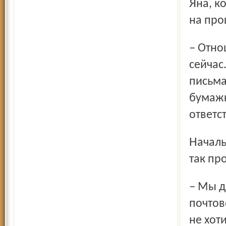
Яна, которой предстоит насыщенный рабочий выходной,
на про
– Отношение к почтовикам должно быть не такое, как
сейчас.
письма
бумажк
ответс
Начальник Ярославского почтамта Александр Абрамов
так пр
– Мы держим под контролем ситуацию в Михайловском
почтов
не хот