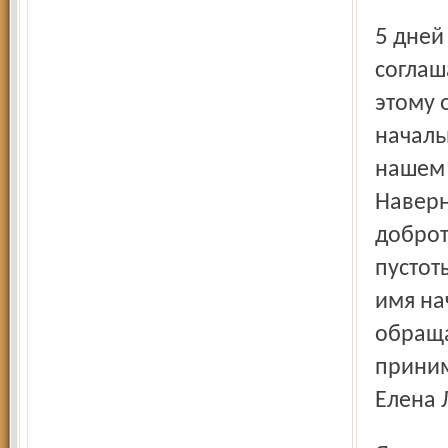
5 дней в неделю и с полной комплектацией кадров. Яна
соглаш
этому 
началь
нашем 
Наверн
доброт
пустот
имя на
обраща
приним
Елена 