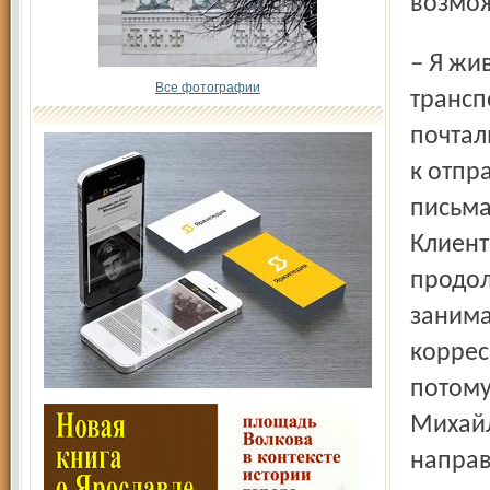
возмо
– Я живу в Ярославле. Встаю в 4 утра, на общественном
Все фотографии
трансп
почтал
к отпр
письма
Клиент
продол
занима
коррес
потому
Михайл
направ