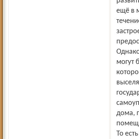
развит
ещё в 
течени
застро
предос
Однако
могут 
которо
выселя
госуда
самоуп
дома, 
помеще
То ест