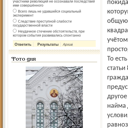
покида
участники революций не осознавали последствий
ими совершённого
котору
Всего лишь не удавшийся социальный
эксперимент
общую 
Следствие преступной слабости
государственной власти
квадра
Неудачное стечение обстоятельств, при
котором события развивались спонтанно
учётом
Архив
просто
То ест
Фото дня
статьи
гражда
предус
другое
найма 
услови
равно