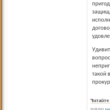
пригод
защища
исполн
догово
удовле
Удивительное дело, иной раз этот вроде бы приятный
вопрос
неприг
такой 
прокур
Читайте
Ме
03.08.2012