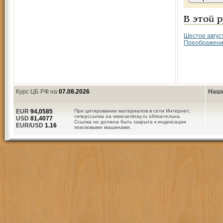
В этой 
Шестое авгус
Преображени
Курс ЦБ РФ на
07.08.2026
Наши
EUR
94,0585
При цитировании материалов в сети Интернет,
гиперссылка на www.sevkray.ru обязательна.
USD
81,4077
Ссылка не должна быть закрыта к индексации
EUR/USD
1.16
поисковыми машинами.