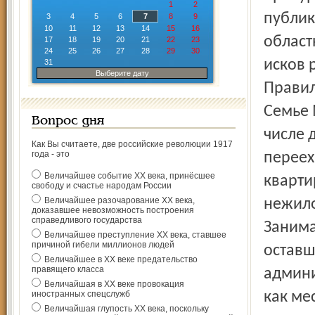
1
2
публик
3
4
5
6
7
8
9
10
11
12
13
14
15
16
област
17
18
19
20
21
22
23
24
25
26
27
28
29
30
исков 
31
Выберите дату
Правил
Семье 
Вопрос дня
числе 
Как Вы считаете, две российские революции 1917
года - это
переех
Величайшее событие ХХ века, принёсшее
кварти
свободу и счастье народам России
Величайшее разочарование ХХ века,
нежило
доказавшее невозможность построения
справедливого государства
Занима
Величайшее преступление ХХ века, ставшее
причиной гибели миллионов людей
оставш
Величайшее в ХХ веке предательство
правящего класса
админи
Величайшая в ХХ веке провокация
иностранных спецслужб
как ме
Величайшая глупость ХХ века, поскольку