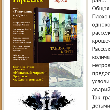
рано.
Общая 
Плохо 
одноко
рассел
кроше
Рассел
количе
метров
предос
услови
аварий
Так, г
детьми