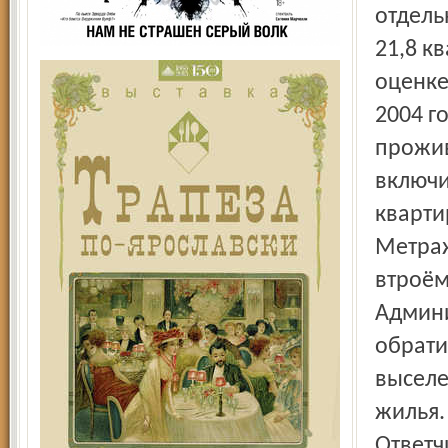
отдель
21,8 к
оценке
2004 г
прожив
включи
кварти
Метраж
втроём
Админи
обрати
выселе
жилья.
Ответч