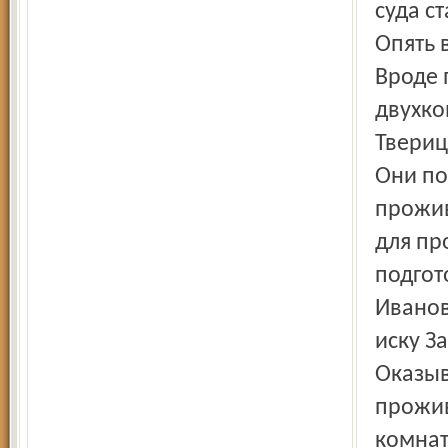
суда с
Опять в
Вроде 
двухко
Твериц
Они по
прожив
для пр
подгот
Иванов
иску З
Оказыв
прожив
комнат