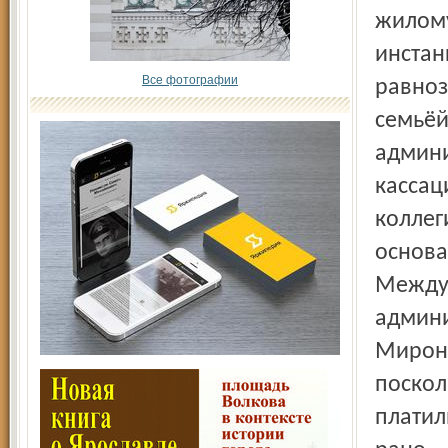
жилому
инстан
Все фотографии
равноз
семьёй
админи
кассац
коллег
основа
Между 
админи
Мироно
поскол
платил