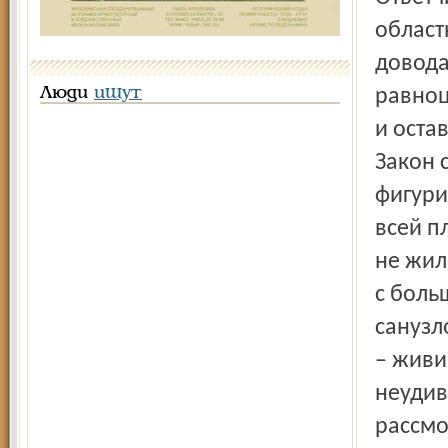
област
довода
Люди
ищут
равноц
и оста
Закон 
фигури
всей п
не жил
с боль
санузл
– живи
неудив
рассмо