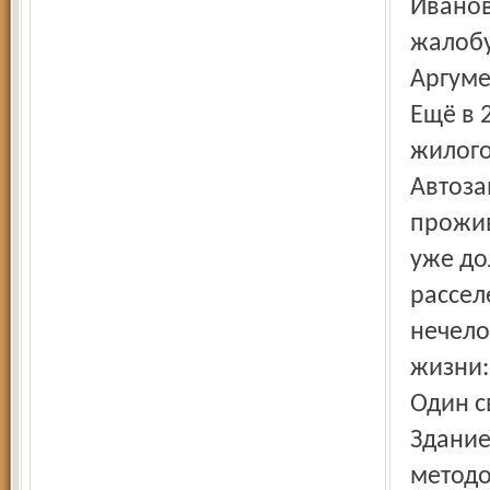
Иванов
жалобу
Аргуме
Ещё в 
жилого
Автоза
прожив
уже до
рассел
нечело
жизни:
Один с
Здание
методо