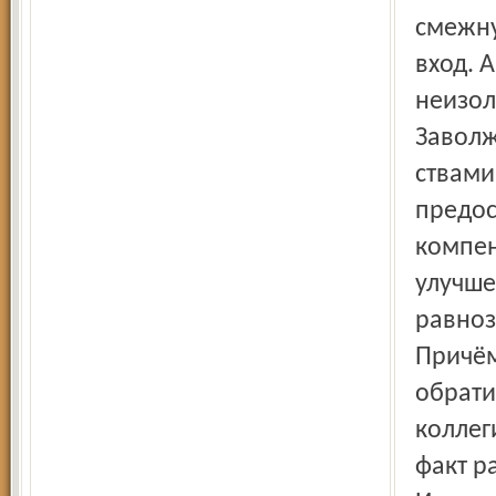
смежну
вход. 
неизо
Заволж
ствами
предос
компен
улучше
равноз
Причём
обрати
коллег
факт р