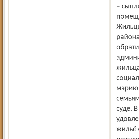
– сыпл
помеще
Жильцы
района
обрати
админи
жильца
социал
мэрию 
семьям
суде. 
удовле
жильё 