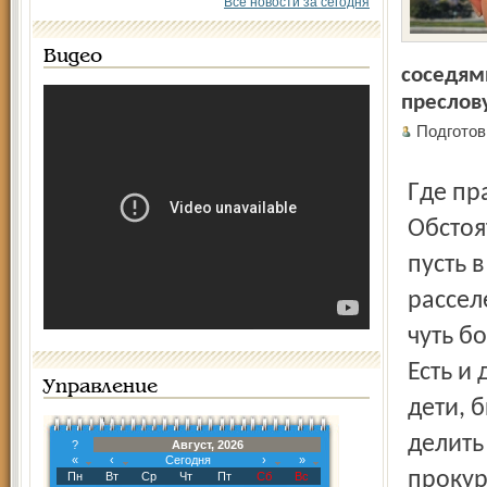
Все новости за сегодня
Видео
соседям
преслов
Подгото
Где п
Обстоя
пусть 
рассел
чуть б
Есть и
Управление
дети, 
делить
?
Август, 2026
«
‹
Сегодня
›
»
прокур
Пн
Вт
Ср
Чт
Пт
Сб
Вс