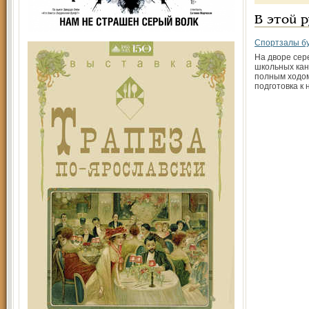
В этой 
Спортзалы бу
На дворе сер
школьных кан
полным ходо
подготовка к 