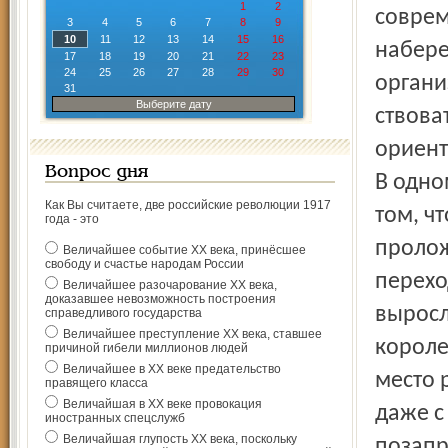
1
2
совре
3
4
5
6
7
8
9
10
11
12
13
14
15
16
набере
17
18
19
20
21
22
23
24
25
26
27
28
29
30
органи
31
Выберите дату
ствова
ориент
Вопрос дня
В одно
Как Вы считаете, две российские революции 1917
том, ч
года - это
проло
Величайшее событие ХХ века, принёсшее
свободу и счастье народам России
перехо
Величайшее разочарование ХХ века,
доказавшее невозможность построения
выросл
справедливого государства
Величайшее преступление ХХ века, ставшее
короле
причиной гибели миллионов людей
Величайшее в ХХ веке предательство
место 
правящего класса
Величайшая в ХХ веке провокация
даже с
иностранных спецслужб
Величайшая глупость ХХ века, поскольку
позапр