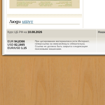
Люди
ищут
Курс ЦБ РФ на
10.08.2026
Наши
EUR
94,8366
При цитировании материалов в сети Интернет,
гиперссылка на www.sevkray.ru обязательна.
USD
82,1665
Ссылка не должна быть закрыта к индексации
EUR/USD
1.15
поисковыми машинами.