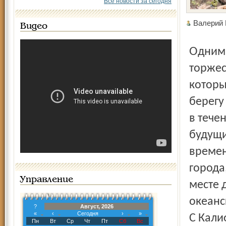
Все новости за сегодня
Валери
Видео
Одним из возможных мест проведения юбилейных
торжес
которы
берегу
в тече
будущи
времен
города
Управление
месте 
океанс
?
Август, 2026
«
‹
Сегодня
›
»
С Кали
Пн
Вт
Ср
Чт
Пт
Сб
Вс