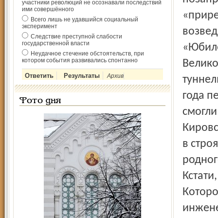
участники революций не осознавали последствий
ими совершённого
«прире
Всего лишь не удавшийся социальный
эксперимент
возвед
Следствие преступной слабости
государственной власти
«Юбиле
Неудачное стечение обстоятельств, при
котором события развивались спонтанно
Велико
Архив
туннел
года п
Фото дня
смогли
Кировс
в стро
родног
Кстати
Которо
инжене