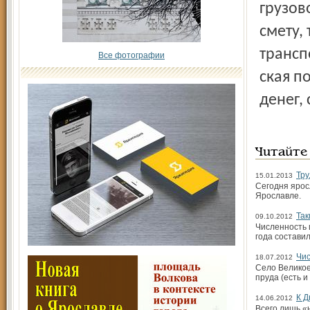
грузов
смету,
трансп
Все фотографии
ская п
денег, 
Читайте
Тру
15.01.2013
Сегодня ярос
Ярославле.
Так
09.10.2012
Численность 
года состави
Чис
18.07.2012
Село Великое
пруда (есть 
К Д
14.06.2012
Всего лишь «