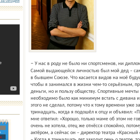
 за сегодня
– У нас в роду не было ни спортсменов, ни дипломатов, если вы на это намекаете.
Самой выдающейся личностью был мой дед – сам
в бывшем Союзе. Что касается видов на моё будущ
чтобы я занимался в жизни чем-то серьёзным, п
деньги, но и пользу обществу. Спортивные мечты
необходимо было как минимум встать с дивана и 
этого не сделал, потому что к тому времени уже 
тринадцать, когда я подошёл к отцу и объявил: «П
мне ответил: «Хорошо, только маме об этом не го
очень не хотела, отец же отнёсся спокойно, потом
»
актёром, а сейчас он – директор театра «Красный
с
– Когда в тринадцать лет заходит речь о театре, то,