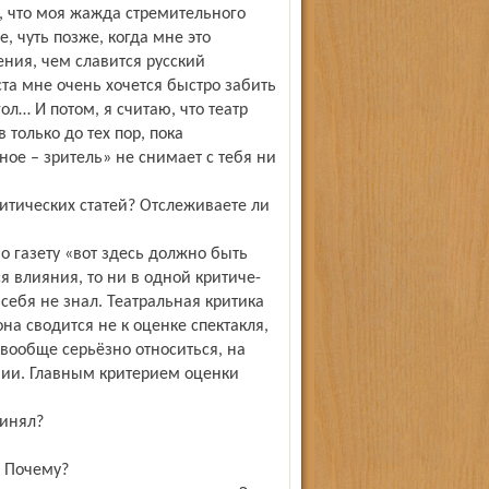
 что моя жажда стремительного
 чуть позже, когда мне это
ения, чем славится русский
ста мне очень хочется быстро забить
гол… И потом, я считаю, что театр
 только до тех пор, пока
ное – зритель» не снимает с тебя ни
ритических статей? Отслеживаете ли
но газету «вот здесь должно быть
я влияния, то ни в одной критиче­
 себя не знал. Театральная критика
она сводится не к оценке спектакля,
 вообще серьёзно относиться, на
янии. Главным критерием оценки
ринял?
. Почему?