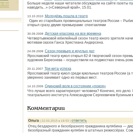
Больше недели наши читатели обсуждали на сайте газеты пу
наводить...» («Северный край», 15.01.
Молодёжь пошла в театр
13.10.2010
Один из старейших провинциальных театров России – Рыбин
открыл сразу двумя премьерами: спектаклями
Детская классика на все времена
30.09.2008
Четвертьвековой юбилейный сезон театр юного зрителя нач
мотивам сказок Ганса Христиана Андерсена.
Сезон премьер и круглых дат
24.09.2008
Ярославский театр кукол открыл 82-й творческий сезон прем
художник Береснева – осуществили на подмостках очень ро
Три кита успеха
20.11.2007
Ярославский театр кукол среди кукольных театров России (а 
уверенно занимает одно из первых мест.
Одинокий волк в состоянии «покоя»
14.10.2006
Что лучше всего характеризует человека? Конечно, его дело
театрального института Александром Сергеевичем Кузиным 
Комментарии
Ольга
ответить
| 22.03.2015 в 19:53 |
Отец бездарного и безобразного гражданина кулябина — дире
безобразный гражданин кулябин в штатных режиссёрах. Сов