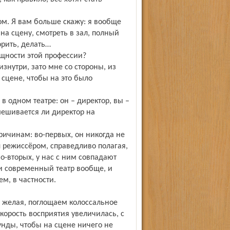
ром. Я вам больше скажу: я вообще
на сцену, смотреть в зал, полный
ворить, делать…
ущности этой профессии?
знутри, зато мне со стороны, из
 сцене, чтобы на это было
в одном театре: он – директор, вы –
мешивается ли директор на
ричинам: во-первых, он никогда не
л режиссёром, справедливо полагая,
о-вторых, у нас с ним совпадают
 и современный театр вообще, и
м, в частности.
е желая, поглощаем колоссальное
корость восприятия увеличилась, с
унды, чтобы на сцене ничего не