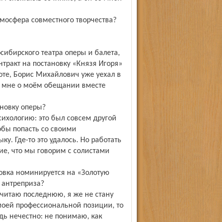
атмосфера совместного творчества?
ибирского театра оперы и балета,
нтракт на постановку «Князя Игоря»
оте, Борис Михайлович уже уехал в
л мне о моём обещании вместе
ановку оперы?
ихологию: это был совсем другой
тобы попасть со своими
у. Где-то это удалось. Но работать
е, что мы говорим с солистами
новка номинируется на «Золотую
к антреприза?
е читаю последнюю, я же не стану
 моей профессиональной позиции, то
дь нечест­но: не понимаю, как