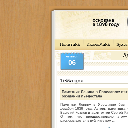
основана
в 1898 году
Политика
Экономика
Культ
Д
четверг
06
Тема дня
Памятник Ленина в Ярославле: пят
ожидании пьедестала
Памятник Ленину в Ярославле был 
декабря 1939 года. Авторы памятника -
Василий Козлов и архитектор Сергей Ка
О том, что предшествовало этому
рассказывается в публикуемом ...