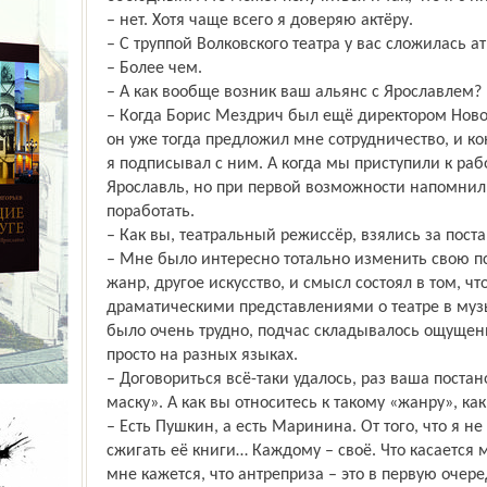
– нет. Хотя чаще всего я доверяю актёру.
– С труппой Волковского театра у вас сложилась 
– Более чем.
– А как вообще возник ваш альянс с Ярославлем?
– Когда Борис Мездрич был ещё директором Новос
он уже тогда предложил мне сотрудничество, и ко
я подписывал с ним. А когда мы приступили к раб
Ярославль, но при первой возможности напомни
поработать.
– Как вы, театральный режиссёр, взялись за пост
– Мне было интересно тотально изменить свою пс
жанр, другое искусство, и смысл состоял в том, ч
драматическими представлениями о театре в музык
было очень трудно, подчас складывалось ощущени
просто на разных языках.
– Договориться всё-таки удалось, раз ваша поста
маску». А как вы относитесь к такому «жанру», ка
– Есть Пушкин, а есть Маринина. От того, что я н
сжигать её книги… Каждому – своё. Что касается
мне кажется, что антреприза – это в первую очере