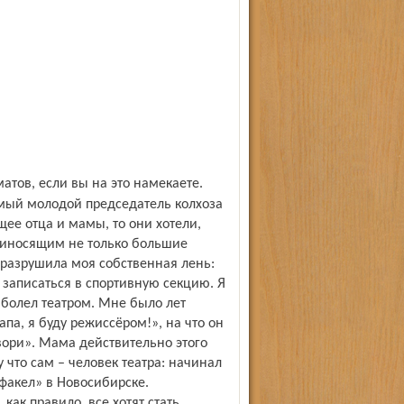
ый молодой председатель колхоза
ее отца и мамы, то они хотели,
риносящим не только большие
 разрушила моя собственная лень:
записаться в спортивную секцию. Я
заболел театром. Мне было лет
апа, я буду режиссёром!», на что он
вори». Мама действительно этого
у что сам – человек театра: начинал
 факел» в Новосибирске.
 как правило, все хотят стать