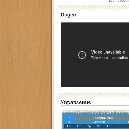
Все новости
Видео
Управление
?
Август, 2026
«
‹
Сегодня
›
Пн
Вт
Ср
Чт
Пт
Сб
В