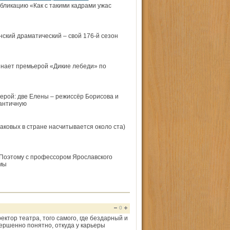
бликацию «Как с такими кадрами ужас
ский драматический – свой 176-й сезон
инает премьерой «Дикие лебеди» по
ьерой: две Елены – режиссёр Борисова и
мантичную
таковых в стране насчитывается около ста)
. Поэтому с профессором Ярославского
мы
0
ктор театра, того самого, где бездарный и
ершенно понятно, откуда у карьеры