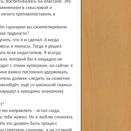
сь, воспитывались на классике. Это
сомнениям в смысловой и
 нечего противопоставить в
оём сценарии вы скомпелировали
кие трудности?
чить, что я и сделал. А когда
плюсы и минусы. Тогда я решил
ь всех недостатков. Я всегда
иала, который бы я нещадно не
ходит с этими купюрами, но сейчас я
мне важно постоянно удерживать
ритель должен следить за сюжетом
произойдёт, ещё со школьной скамьи.
маршрут к заведомо знакомому
т?
ёстко направлять – встал сюда,
го тебе нужно. Но я люблю сочинять
. Но это должен быть процесс
им спектакль сочиняю, а он со мной