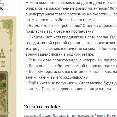
можно поставить спектакль за две недели и рассчи
опираясь на раскрученные фамилии актёров? Хотя,
в репертуарном театре состояние не сколотишь, 
возможности заработка. Но это не моё.
– Насколько вы востребованы? Стоят ли директора
пригласить вас к себе на постановки?
– Очереди нет, хотя предложения есть всегда. Одн
городах по той простой причине, что, согласно кон
театре два спектакля в течение сезона. Работаю я 
время задействован в родном театре.
– Есть ли у вас своя команда, с которой вы предп
– Да, и она вся работает со мной на постановке с
– До премьеры остаются считанные часы… Как, на
таким, каким вы его задумывали?
– Ещё ничего не получилось. Ответ можно будет да
зритель. Пока же я доволен движением к цели.
Читайте также
Сегодня Ярославль – не театральный город. Но мы 
01.02.2011