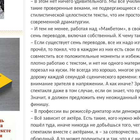
– В этом нет ничего удивительного. Мы все учили
такие проверенные веками, не подвергающиеся 
стилистической целостности тексты, что им просто
современной драматургии.
– И тем не менее, работая над «Макбетом», в св
семь переводов, включая собственный. К чему та
– Если существует семь переводов, все их надо изу
прочёл, то понял, что в каждом из них есть свои 
совместить все положительные моменты и избежат
плотно работаю с текстом, и нет ни одного матер
порезал на куски. Не всегда это хорошо, многое у
дорожу каждой секундой сценического времени: 
внимание зрителя в напряжении. А как иначе? З
спектакля даже в том случае, если он знает, что 
Значит, я должен предложить ему неожиданный 
финишу.
– В профессии вы режиссёр-диктатор или демо­кра
– Всё зависит от актёра. Есть такие, кого нужно ж
пошёл туда, иначе никогда не добьёшься того, че
спектакли вместе с актёрами, я – за сотворчество
обоюдный. А то может получиться и так, что я с н