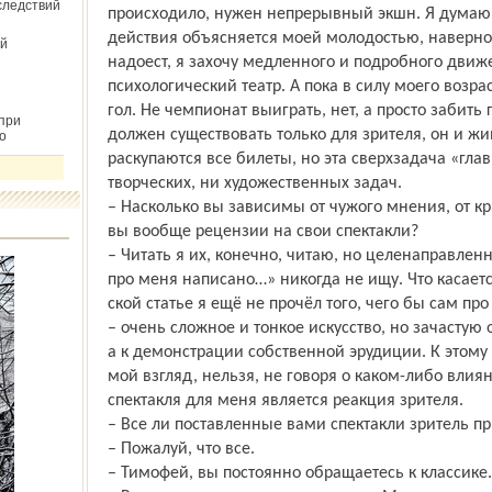
следствий
происходило, нужен непрерывный экшн. Я думаю,
действия объясняется моей молодостью, наверное,
й
надоест, я захочу медленного и подробного движ
психологический театр. А пока в силу моего возра
гол. Не чемпионат выиграть, нет, а просто забить 
при
должен существовать только для зрителя, он и жив
о
раскупаются все билеты, но эта сверхзадача «глав
творческих, ни художественных задач.
– Насколько вы зависимы от чужого мнения, от к
вы вообще рецензии на свои спектакли?
– Читать я их, конечно, читаю, но целенаправлен
про меня написано…» никогда не ищу. Что касаетс
ской статье я ещё не прочёл того, чего бы сам про
– очень сложное и тонкое искусство, но зачастую 
а к демонстрации собственной эрудиции. К этому
мой взгляд, нельзя, не говоря о каком-либо вли
спектакля для меня является реакция зрителя.
– Все ли поставленные вами спектакли зритель п
– Пожалуй, что все.
– Тимофей, вы постоянно обращаетесь к классике