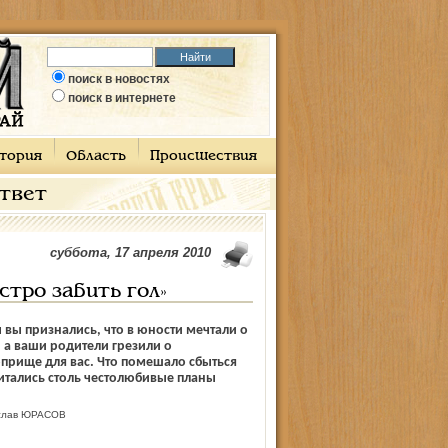
поиск в новостях
поиск в интернете
тория
Область
Происшествия
ответ
суббота, 17 апреля 2010
тро забить гол»
вы признались, что в юности мечтали о
 а ваши родители грезили о
прище для вас. Что помешало сбыться
итались столь честолюбивые планы
слав ЮРАСОВ