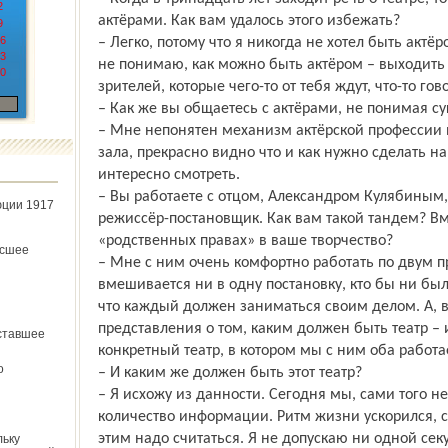
2
актёрами. Как вам удалось этого избежать?
9
6
– Легко, потому что я никогда не хотел быть актё
3
не понимаю, как можно быть актёром – выходить 
0
зрителей, которые чего-то от тебя ждут, что-то го
– Как же вы общаетесь с актёрами, не понимая с
– Мне непонятен механизм актёрской профессии и
зала, прекрасно видно что и как нужно сделать на
интересно смотреть.
– Вы работаете с отцом, Александром Кулябиным, 
юции 1917
режиссёр-постановщик. Как вам такой тандем? В
«родственных правах» в ваше творчество?
ёсшее
– Мне с ним очень комфортно работать по двум п
вмешивается ни в одну постановку, кто бы ни бы
что каждый должен заниматься своим делом. А, в
представления о том, каким должен быть театр –
ставшее
конкретный театр, в котором мы с ним оба работае
о
– И каким же должен быть этот театр?
– Я исхожу из данности. Сегодня мы, сами того н
количество информации. Ритм жизни ускорился, с
этим надо считаться. Я не допускаю ни одной сек
льку