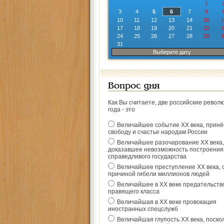
1
3
4
5
6
7
8
10
11
12
13
14
15
1
17
18
19
20
21
22
2
24
25
26
27
28
29
3
31
Выберите дату
Вопрос дня
Как Вы считаете, две российские револ
года - это
Величайшее событие ХХ века, прин
свободу и счастье народам России
Величайшее разочарование ХХ века,
доказавшее невозможность построения
справедливого государства
Величайшее преступление ХХ века, 
причиной гибели миллионов людей
Величайшее в ХХ веке предательств
правящего класса
Величайшая в ХХ веке провокация
иностранных спецслужб
Величайшая глупость ХХ века, поско