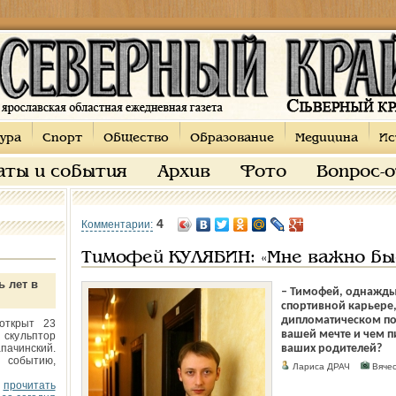
ура
Спорт
Общество
Образование
Медицина
Ис
аты и события
Архив
Фото
Вопрос-
4
Комментарии:
Тимофей КУЛЯБИН: «Мне важно быс
ь лет в
– Тимофей, однажды 
спортивной карьере,
дипломатическом по
открыт 23
вашей мечте и чем п
 скульптор
пачинский.
ваших родителей?
 событию,
Лариса ДРАЧ
Вяче
прочитать