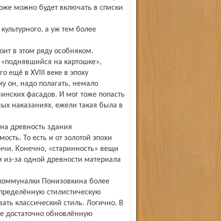
тоже можно будет включать в списки
культурного, а уж тем более
ит в этом ряду особняком.
 «поднявшийся на картошке»,
о ещё в XVIII веке в эпоху
у он, надо полагать, немало
инских фасадов. И мог тоже попасть
ных наказаниях, ежели такая была в
на древность здания
сть. То есть и от золотой эпохи
пичи. Конечно, «старинность» вещи
и из-за одной древности материала
 коммуналки Понизовкина более
определённую стилистическую
ать классический стиль. Логично. В
же достаточно обновлённую