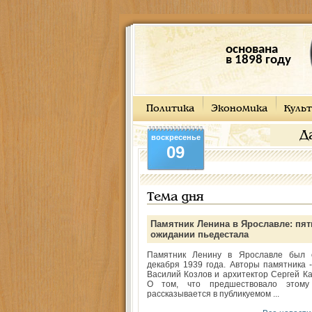
основана
в 1898 году
Политика
Экономика
Культ
Д
воскресенье
09
Тема дня
Памятник Ленина в Ярославле: пят
ожидании пьедестала
Памятник Ленину в Ярославле был 
декабря 1939 года. Авторы памятника -
Василий Козлов и архитектор Сергей Ка
О том, что предшествовало этому
рассказывается в публикуемом ...