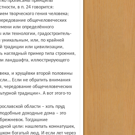
чётко прописаны принципы
ности, в п. 24 говорится:
ем творческого гения человека;
 чередование общечеловеческих
емени или определённого
ы или технологии, градостроитель­
 уникальным, или, по крайней
ой традиции или цивилизации,
ь наглядный пример типа строения,
или ландшафта, иллюстрирующего
века, и хрущёвки второй половины
сли... Если не обратить внимания
ия, чередование общечеловеческих
турной традиции». А вот этого-то
рославской области – хоть пруд
о подобные доходные дома – это
брежневок. Тогдашние
дной цели: нашлепать комнатушек,
шком богатый люд. И если лет через