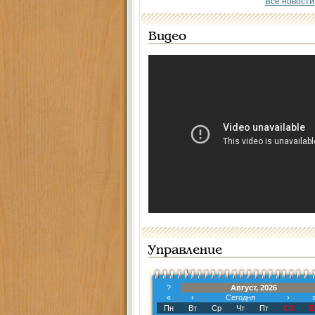
Все новости
Видео
Управление
?
Август, 2026
«
‹
Сегодня
›
Пн
Вт
Ср
Чт
Пт
Сб
В