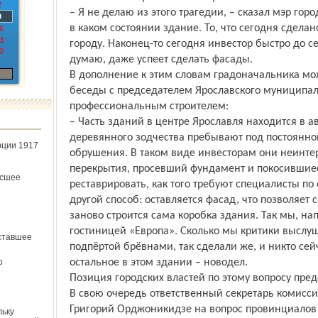
2
– Я не делаю из этого трагедии, – сказал мэр гор
9
в каком состоянии здание. То, что сегодня сделан
6
3
городу. Наконец-то сегодня инвестор быстро до с
0
думаю, даже успеет сделать фасады.
В дополнение к этим словам градоначальника мо
беседы с председателем Ярославского муниципал
профессиональным строителем:
– Часть зданий в центре Ярославля находится в 
деревянного зодчества пребывают под постоянно
юции 1917
обрушения. В таком виде инвесторам они неинте
перекрытия, просевший фундамент и покосившие
ёсшее
реставрировать, как того требуют специалисты по
другой способ: оставляется фасад, что позволяет 
заново строится сама коробка здания. Так мы, на
гостиницей «Европа». Сколько мы критики выслуш
ставшее
подпёртой брёвнами, так сделали же, и никто сейч
о
остальное в этом здании – новодел.
Позиция городских властей по этому вопросу пред
В свою очередь ответственный секретарь комис
Григорий Орджоникидзе на вопрос провинциалов 
льку