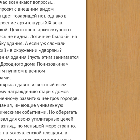
час возникают вопросы...
 проект с внешним видом
 цвет товарищей нет, однако в
оение архитектуры XIX века.
ой. Целостность архитектурного
сь не видна. Логичнее было бы на
бку здания. А если уж сломали
кий» в окружении «дворян»?
ения здания (пусть этим занимается
г «Доходного дома Понизовкина»
ым пунктом в вечном
рами.
открыла давно известный всем
ному награждению старых домов
менному развитию центров городов.
 здания, имеющие уникальную
рическими событиями. Но оберегать
ивал для своих утилитарных целей
й взгляд, по меньшей мере странно.
а на Богоявленской площади, в