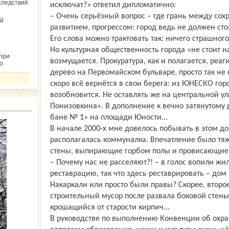
следствий
исключат?» ответил дипломатично:
– Очень серьёзный вопрос – где грань между сох
й
развитием, прогрессом: город ведь не должен стоя
Его слова можно трактовать так: ничего страшног
Но культурная общественность города «не стоит на
при
возмущается. Прокуратура, как и полагается, реаг
о
дерево на Первомайском бульваре, просто так не 
скоро всё вернётся в свои берега: из ЮНЕСКО гор
возобновится. Не оставлять же на центральной 
Понизовкина». В дополнение к вечно затянутому
бане № 1» на площади Юности...
В начале 2000-х мне довелось побывать в этом д
располагалась коммуналка. Впечатление было тя
стены, выпирающие горбом полы и провисающие 
– Почему нас не расселяют?! – в голос вопили жи
реставрацию, так что здесь реставрировать – дом
Накаркали или просто были правы? Скорее, второе
строительный мусор после развала боковой стены
крошащийся от старости кирпич...
В руководстве по выполнению Конвенции об охр