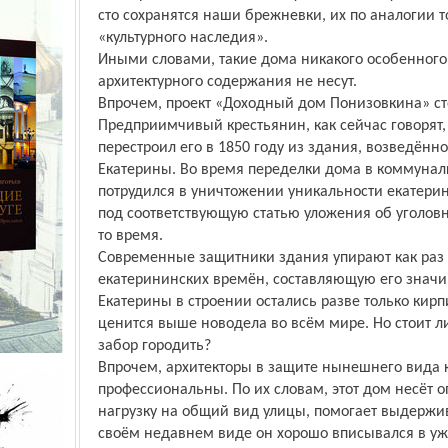
сто сохранятся наши брежневки, их по аналогии 
«культурного наследия».
Иными словами, такие дома никакого особенного 
архитектурного содержания не несут.
Впрочем, проект «Доходный дом Понизовкина» сто
Предприимчивый крестьянин, как сейчас говорят,
перестроил его в 1850 году из здания, возведённог
Екатерины. Во время переделки дома в коммуналк
потрудился в уничтожении уникальности екатерин
под соответ­ствующую статью уложения об уголов
то время.
Современные защитники здания упирают как раз 
екатерининских времён, составляющую его значимо
Екатерины в строении остались разве только кир
ценится выше новодела во всём мире. Но стоит л
забор городить?
Впрочем, архитекторы в защите нынешнего вида
профессиональны. По их словам, этот дом несёт 
нагрузку на общий вид улицы, помогает выдержив
своём недавнем виде он хорошо вписывался в у