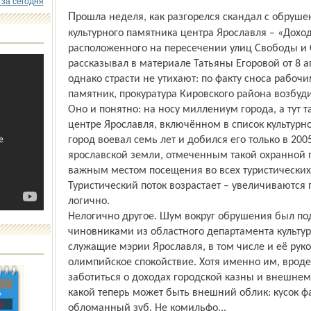
 за сегодня
Прошла неделя, как разгорелся скандал с обрушением стен и части фасада
культурного памятника центра Ярославля – «Дохо
расположенного на пересечении улиц Свободы и 
рассказывал в материале Тать­яны Егоровой от 8 а
однако страсти не утихают: по факту сноса рабо
памятник, прокуратура Кировского района возбуди
Оно и понятно: на носу миллениум города, а тут 
центре Ярославля, включённом в список культурно
город воевал семь лет и добился его только в 200
ярославской земли, отмеченным такой охранной п
важным местом посещения во всех туристических
Туристический поток возрастает – увеличиваются
логично.
Нелогично другое. Шум вокруг обрушения был по
чиновниками из областного департамента культу
служащие мэрии Ярославля, в том числе и её руко
олимпийское спокойствие. Хотя именно им, вроде
заботиться о доходах городской казны и внешнем 
какой теперь может быть внешний облик: кусок фа
»
с
обломанный зуб. Не комильфо...