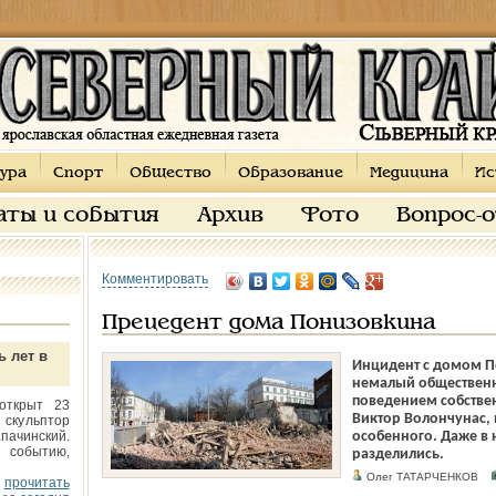
ура
Спорт
Общество
Образование
Медицина
Ис
аты и события
Архив
Фото
Вопрос-
Комментировать
Прецедент дома Понизовкина
ь лет в
Инцидент с домом П
немалый общественн
поведением собствен
открыт 23
Виктор Волончунас, 
 скульптор
пачинский.
особенного. Даже в
 событию,
разделились.
Олег ТАТАРЧЕНКОВ
прочитать