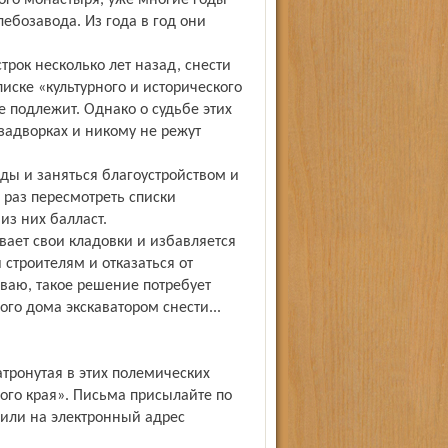
ого монастыря, уже многие годы
ебозавода. Из года в год они
трок несколько лет назад, снести
иске «культурного и исторического
е подлежит. Однако о судьбе этих
 задворках и никому не режут
ады и заняться благоустройством и
ё раз пересмотреть списки
из них балласт.
ает свои кладовки и избавляется
 строителям и отказаться от
ваю, такое решение по­требует
ого дома экскаватором снести...
атронутая в этих полемических
ного края». Письма присылайте по
, или на электронный адрес