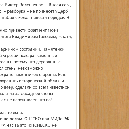
ода Виктор Волончунас. – Видел сам,
о, – разборка – не принесёт ущерб
ентября сможет навести порядок. Я
жно привести фрагмент моей
итета Владимиром Головым, кстати,
аварийном состоянии. Памятники
й угрозой пожара, каменные –
ресны, потому что деревянные
ся стены невозможно
 охране памятников старины. Есть
сохранить исторический облик, и
пример, сделали со всем известной
али из-за фасадной стены,
ас не переживает, что всё
ельно ясна.
сии по делам ЮНЕСКО при МИДе РФ
«А нас за это из ЮНЕСКО не