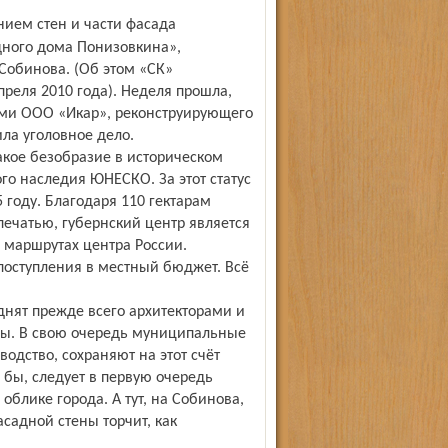
дного дома Понизовкина»,
Собинова. (Об этом «СК»
преля 2010 года). Неделя прошла,
чими ООО «Икар», реконструирующего
ла уголовное дело.
такое безобразие в историческом
го наследия ЮНЕСКО. За этот статус
5 году. Благодаря 110 гектарам
ечатью, губернский центр является
 маршрутах центра России.
 поступления в местный бюджет. Всё
днят прежде всего архитекторами и
ры. В свою очередь муниципальные
водство, сохраняют на этот счёт
 бы, следует в первую очередь
облике города. А тут, на Собинова,
садной стены торчит, как