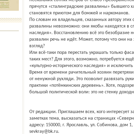
нескольких сотнях метров от Спасо-Преображенск
прячутся «сталинградские развалины» бывшего хл
становятся приютом для бомжей и наркоманов.
По словам их владельцев, сказанных автору этих с
развалины невозможно: они якобы находятся в сп
наследия». Восстановлению всё это безобразие н
развалин речь не идёт. Может, потому что они на
взгляд?
Или всё-таки пора перестать украшать только фас
таких мест? Для этого, возможно, потребуется ещ
«культурно-исторического наследия» и исключить 
Время от времени рачительный хозяин перетряхив
от ненужной рухляди. Это позволит развязать руки
практики «потёмкинских деревень». Хотя, подозре
большой политической воли: это не стенку доходн
От редакции. Приглашаем всех, кого интересует з
заметках тема, высказаться на страницах «Север
адресу: 150000, г. Ярославль, ул. Собинова, дом 1
sevkray@bk.ru.