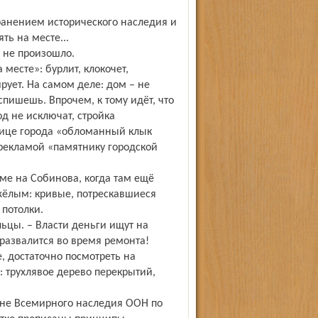
ранением исторического наследия и
ть на месте...
о не произошло.
 месте»: бурлит, клокочет,
ирует. На самом деле: дом – не
спишешь. Впрочем, к тому идёт, что
од не исключат, стройка
улице города «обломанный клык
 рекламой «памятнику городской
оме на Собинова, когда там ещё
жёлым: кривые, потрескавшиеся
потолки.
льцы. – Власти деньги ищут на
 развалится во время ремонта!
, дос­таточно посмотреть на
: трухлявое дерево перекрытий,
ане Всемирного наследия ООН по