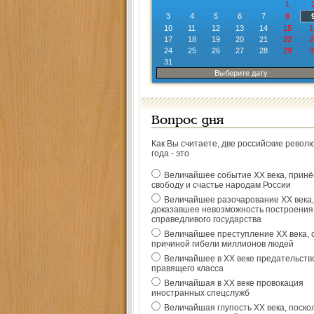
1
3
4
5
6
7
8
10
11
12
13
14
15
1
17
18
19
20
21
22
2
24
25
26
27
28
29
3
31
Выберите дату
Вопрос дня
Как Вы считаете, две российские револ
года - это
Величайшее событие ХХ века, прин
свободу и счастье народам России
Величайшее разочарование ХХ века,
доказавшее невозможность построения
справедливого государства
Величайшее преступление ХХ века, 
причиной гибели миллионов людей
Величайшее в ХХ веке предательств
правящего класса
Величайшая в ХХ веке провокация
иностранных спецслужб
Величайшая глупость ХХ века, поско