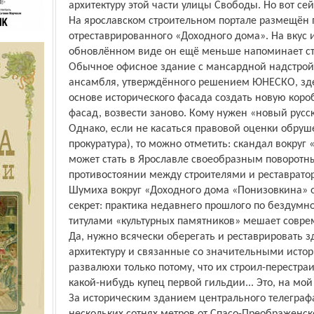
архитектуру этой части улицы Свободы. Но вот сей
На ярославском строительном портале размещён
отреставрированного «Доходного дома». На вкус и
обновлённом виде он ещё меньше напоминает стр
Обычное офисное здание с мансардной надстройк
ансамбля, утверждённого решением ЮНЕСКО, зде
основе исторического фасада создать новую коро
фасад, возвести заново. Кому нужен «новый русс
Однако, если не касаться правовой оценки обруш
прокуратура), то можно отметить: скандал вокру
может стать в Ярославле своеобразным поворотн
противостоянии между строителями и реставрато
Шумиха вокруг «Доходного дома «Понизовкина» 
секрет: практика недавнего прошлого по бездум
титулами «культурных памятников» мешает совре
Да, нужно всячески оберегать и реставрировать
архитектуру и связанные со значительными исто
развалюхи только потому, что их строил-перестра
какой-нибудь купец первой гильдии... Это, на мо
За историческим зданием центрального телеграф