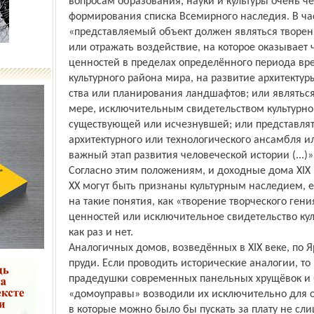
вопросам образования, науки и культуры очень 
формирования списка Всемирного наследия. В част
«представляемый объект должен являться творени
или отражать воздействие, на которое оказывает
ценностей в пределах определённого периода вр
культурного района мира, на развитие архитектур
ства или планирования ландшафтов; или являться
мере, исключительным свидетельством культурн
существующей или исчезнувшей; или представлят
архитектурного или технологического ансамбля 
важный этап развития человеческой истории (...)»
Согласно этим положениям, и доходные дома XIX 
ХХ могут быть признаны культурным наследием, е
на такие понятия, как «творение творческого ген
ценностей или исключительное свидетельство куль
как раз и нет.
Аналогичных домов, возведённых в XIX веке, по Я
пруди. Если проводить исторические аналогии, т
прадедушки современных панельных хрущёвок и 
«домоуправы» возводили их исключительно для о
в которые можно было бы пускать за плату не сли