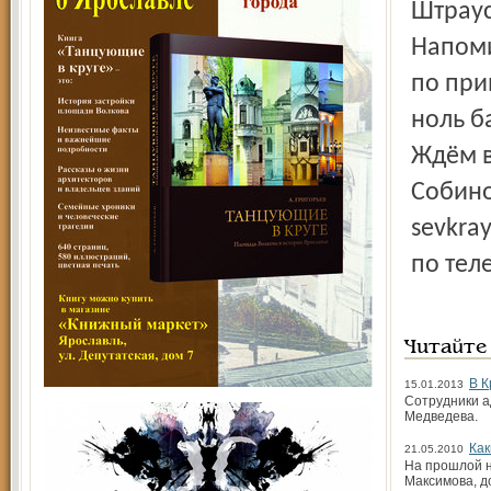
Штраус
Напоми
по при
ноль ба
Ждём в
Собино
sevkra
по теле
Читайте
В К
15.01.2013
Сотрудники а
Медведева.
Как
21.05.2010
На прошлой н
Максимова, до