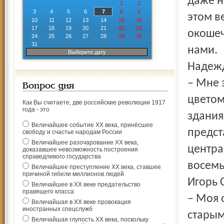
даже н
1
2
3
4
5
6
7
8
9
этом в
10
11
12
13
14
15
16
17
18
19
20
21
22
23
окошеч
24
25
26
27
28
29
30
31
нами.
Выберите дату
Надежд
– Мне 
Вопрос дня
цветом
Как Вы считаете, две российские революции 1917
года - это
здания
Величайшее событие ХХ века, принёсшее
предст
свободу и счастье народам России
Величайшее разочарование ХХ века,
центра
доказавшее невозможность построения
справедливого государства
восемь
Величайшее преступление ХХ века, ставшее
причиной гибели миллионов людей
Игорь 
Величайшее в ХХ веке предательство
правящего класса
– Моя 
Величайшая в ХХ веке провокация
иностранных спецслужб
старым
Величайшая глупость ХХ века, поскольку