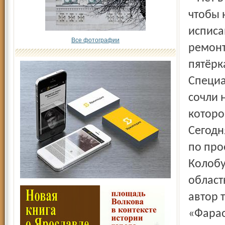
чтобы 
исписа
Все фотографии
ремонт
пятёрк
Специа
сочли 
которо
Сегодн
по про
Колобу
област
автор 
«Фарао