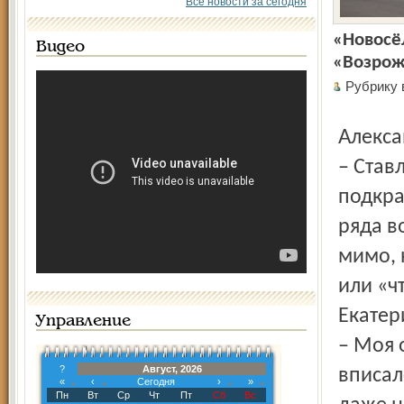
Все новости за сегодня
«Новосё
Видео
«Возрож
Рубрику
Алекс
– Став
подкрас
ряда в
мимо, 
или «ч
Екатер
Управление
– Моя 
?
Август, 2026
вписал
«
‹
Сегодня
›
»
Пн
Вт
Ср
Чт
Пт
Сб
Вс