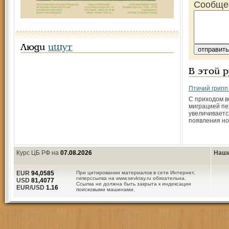
Сообще
Люди
ищут
В этой 
Птичий грипп
С приходом в
миграцией пе
увеличиваетс
появления но
Курс ЦБ РФ на
07.08.2026
Наши
EUR
94,0585
При цитировании материалов в сети Интернет,
гиперссылка на www.sevkray.ru обязательна.
USD
81,4077
Ссылка не должна быть закрыта к индексации
EUR/USD
1.16
поисковыми машинами.