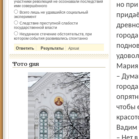
участники революций не осознавали последствий
но при
ими совершённого
Всего лишь не удавшийся социальный
придаё
эксперимент
Следствие преступной слабости
древно
государственной власти
Неудачное стечение обстоятельств, при
города
котором события развивались спонтанно
поднов
Архив
удовол
Фото дня
Мария 
– Дума
города
опрятн
чтобы 
красот
Вадим 
– Нет 