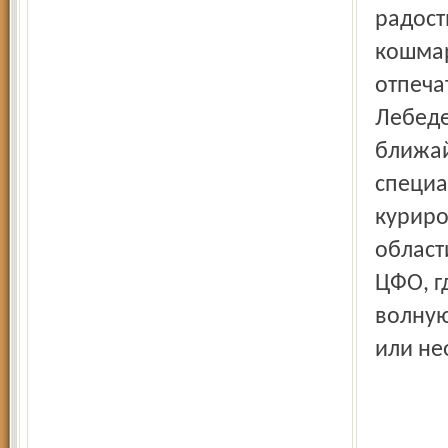
радост
кошмар
отпеча
Лебеде
ближай
специа
куриро
област
ЦФО, г
волную
или не