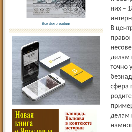
них – 
интерн
Все фотографии
В цент
правон
несове
делам 
точно 
безнад
сфера 
родите
пример
делам 
намног