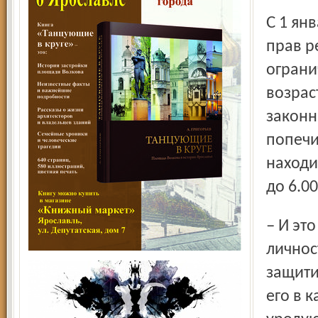
С 1 января нынешнего года действует закон «О гарантиях
прав р
ограни
возрас
законн
попечи
находит
до 6.00
– И это не ограничения прав и свобод подрастающей
личнос
защити
его в 