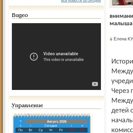
Все новости за сегодня
Видео
внимани
малыша
Елена 
История праздника берёт своё начало с 1949 года, когда
Между
учреди
Через 
Междун
Управление
детей 
началь
?
Август, 2026
«
‹
Сегодня
›
»
комисс
Пн
Вт
Ср
Чт
Пт
Сб
Вс