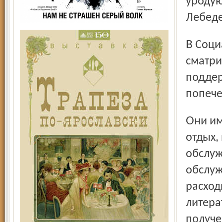
уродую
Лебед
В Социальном кодексе Ярославской области преду­
сматри
поддер
попече
Они имеют право на получение бесплатных путёвок на
отдых,
обслуж
обслуж
расход
литера
получе