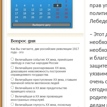
1
2
прав у
3
4
5
6
7
8
9
10
11
12
13
14
15
16
полити
17
18
19
20
21
22
23
24
25
26
27
28
29
30
Лебеде
31
Выберите дату
– Этот день служит напоминанием обществу о
Вопрос дня
необхо
Как Вы считаете, две российские революции 1917
необхо
года - это
и благ
Величайшее событие ХХ века, принёсшее
свободу и счастье народам России
защите
Величайшее разочарование ХХ века,
доказавшее невозможность построения
уязвим
справедливого государства
Величайшее преступление ХХ века, ставшее
очень 
причиной гибели миллионов людей
Величайшее в ХХ веке предательство
сегодн
правящего класса
Величайшая в ХХ веке провокация
родите
иностранных спецслужб
делам 
Величайшая глупость ХХ века, поскольку