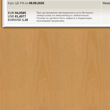
Курс ЦБ РФ на
08.08.2026
Наши
EUR
94,0585
При цитировании материалов в сети Интернет,
гиперссылка на www.sevkray.ru обязательна.
USD
81,4077
Ссылка не должна быть закрыта к индексации
EUR/USD
1.16
поисковыми машинами.