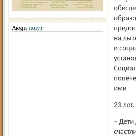
обеспе
образо
предос
Люди
ищут
на льг
и соци
устано
Социал
попече
ими
23 лет.
– Дети должны знать, что для них существует только
счастл