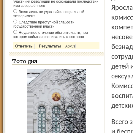
участники революций не осознавали последствий
ими совершённого
Яросла
Всего лишь не удавшийся социальный
эксперимент
комисс
Следствие преступной слабости
компет
государственной власти
Неудачное стечение обстоятельств, при
несове
котором события развивались спонтанно
безнад
Архив
сотруд
Фото дня
детей 
сексуа
Комисс
воспит
детски
Всего за 2010 год в области выявлено 2185 безнадзорных
и бесп