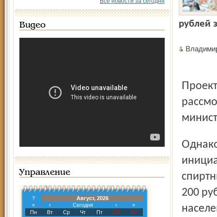
Все новости за сегодня
рублей з
Видео
Владим
Проект поправок Минфина в Налоговый кодекс был
рассмо
минист
Однако ряд регионов не поддержал предложенную
инициа
Управление
спиртн
200 ру
?
Август, 2026
«
‹
Сегодня
›
»
населе
Пн
Вт
Ср
Чт
Пт
Сб
Вс