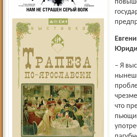
повыше
госуда
предпр
Евгений ДУДОРОВ, сотрудник ООО «Городская
Юриди
– Я выступаю за такое решение. Если анализировать
нынешн
пробле
чрезме
что пр
пьющих
употреб
пагубн