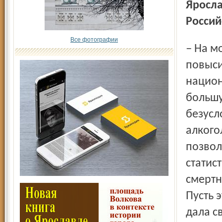
Яросла
Россий
Все фотографии
– На мой взгляд, нет ничего плохого в том, чтобы
повыси
национ
большу
безусл
алкого
позвол
статис
смертн
Пусть 
дала с