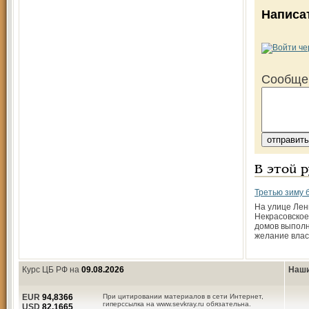
Написа
Сообще
В этой 
Третью зиму 
На улице Лен
Некрасовское
домов выпол
желание влас
Курс ЦБ РФ на
09.08.2026
Наши
EUR
94,8366
При цитировании материалов в сети Интернет,
гиперссылка на www.sevkray.ru обязательна.
USD
82,1665