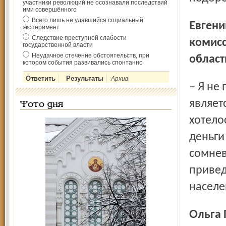
участники революций не осознавали последствий
ими совершённого
Всего лишь не удавшийся социальный
Евгений ЕРШОВ, заместитель председателя постоянной
эксперимент
Следствие преступной слабости
комисс
государственной власти
Неудачное стечение обстоятельств, при
облас
котором события развивались спонтанно
Архив
– Я не против такой меры, да и к тому же водка не
являет
Фото дня
хотело
деньги
сомнев
привед
насел
Ольга ПРАВДУХИНА, член общественной палаты