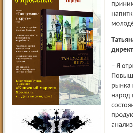
приним
напитк
молодё
Татьяна ШАБУНИНА, заместитель генерального
директ
– Я отрицательно отношусь к подобной инициативе.
Повыше
рынка 
народ 
состоя
продук
анализ