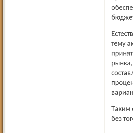
обеспе
бюджет
Естественно, не остались безучастными к баталиям на
тему а
принят
рынка,
состав
процен
вариан
Таким образом, предложение Минфина сыграет на руку и
без то