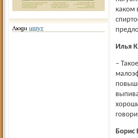
каком 
спирто
Люди
ищут
предло
Илья
– Такое предложение, наверное, будет
малоэф
повыше
выпива
хороши
говори
Борис