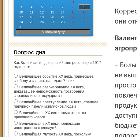
1
2
3
4
5
6
7
8
9
Корреспондент «Северного края» спросил читателей, как
10
11
12
13
14
15
16
17
18
19
20
21
22
23
они от
24
25
26
27
28
29
30
31
Выберите дату
Валентин ФИЛИППОВ, директор департамента
агропр
Вопрос дня
Как Вы считаете, две российские революции 1917
– Большая часть населения употребляет водку стоимостью
года - это
не выш
Величайшее событие ХХ века, принёсшее
свободу и счастье народам России
просто
Величайшее разочарование ХХ века,
доказавшее невозможность построения
повлеч
справедливого государства
Величайшее преступление ХХ века, ставшее
продук
причиной гибели миллионов людей
Величайшее в ХХ веке предательство
доступ
правящего класса
Величайшая в ХХ веке провокация
бюджет
иностранных спецслужб
Величайшая глупость ХХ века, поскольку
подоро