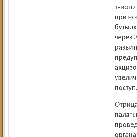
такого
при но
бутылка
через 
развит
предуп
акцизо
увелич
поступ
Отрицательное заключение пришло также из Счётной
палаты
провед
органа