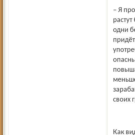
– Я против каких-либо повышений, и так цены постоянно
растут
одни б
придёт
употре
опасны
повыша
меньше
зараба
своих 
Как видим, ярославцы не слишком ратуют за принятие