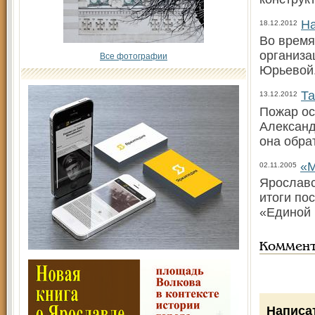
На
18.12.2012
Во время
организа
Все фотографии
Юрьевой.
Та
13.12.2012
Пожар ос
Александ
она обра
«М
02.11.2005
Ярославс
итоги по
«Единой 
Коммен
Написа