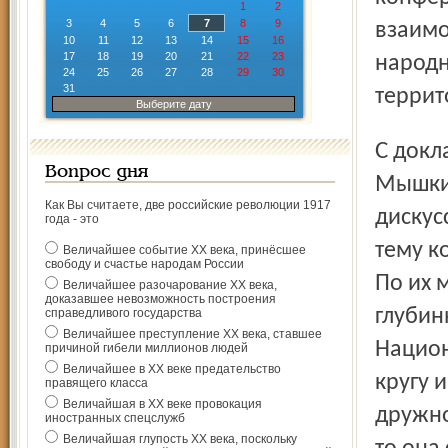
1
2
3
4
5
6
7
8
9
взаимо
10
11
12
13
14
15
16
17
18
19
20
21
22
23
народн
24
25
26
27
28
29
30
31
террит
Выберите дату
С докладами выступят историки и краеведы из Ярославля,
Вопрос дня
Мышкин
Как Вы считаете, две российские революции 1917
дискус
года - это
тему к
Величайшее событие ХХ века, принёсшее
свободу и счастье народам России
По их 
Величайшее разочарование ХХ века,
доказавшее невозможность построения
глубин
справедливого государства
Величайшее преступление ХХ века, ставшее
Национ
причиной гибели миллионов людей
Величайшее в ХХ веке предательство
кругу 
правящего класса
Величайшая в ХХ веке провокация
дружно
иностранных спецслужб
Величайшая глупость ХХ века, поскольку