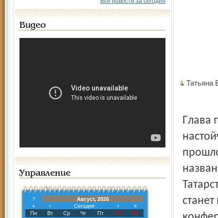
Все новости за сегодня
Видео
Татьяна
Глава поселения Владимир Александрович Абрамов
настой
прошло
назван
Управление
Татарс
станет
?
Август, 2026
«
‹
Сегодня
›
»
Пн
Вт
Ср
Чт
Пт
Сб
Вс
конфер