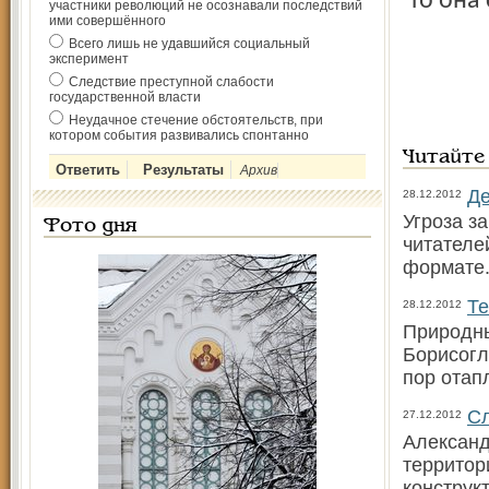
то она
участники революций не осознавали последствий
ими совершённого
Всего лишь не удавшийся социальный
эксперимент
Следствие преступной слабости
государственной власти
Неудачное стечение обстоятельств, при
котором события развивались спонтанно
Читайте
Архив
Де
28.12.2012
Угроза з
Фото дня
читателе
формате
Те
28.12.2012
Природны
Борисогл
пор отап
Сл
27.12.2012
Александ
территор
конструк