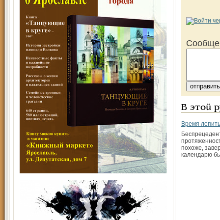
Сообще
В этой 
Время лепить.
Беспрецеден
протяженност
похоже, заве
календарю бы