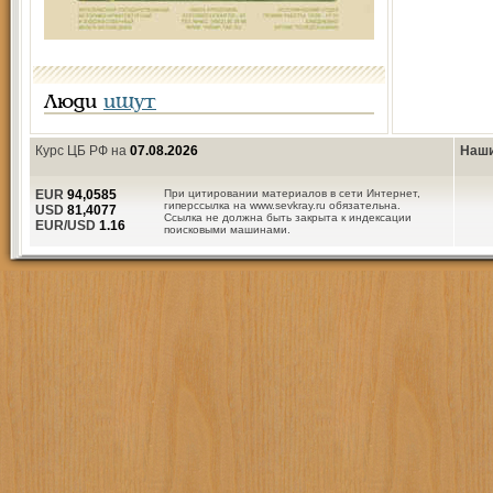
Люди
ищут
Курс ЦБ РФ на
07.08.2026
Наши
EUR
94,0585
При цитировании материалов в сети Интернет,
гиперссылка на www.sevkray.ru обязательна.
USD
81,4077
Ссылка не должна быть закрыта к индексации
EUR/USD
1.16
поисковыми машинами.