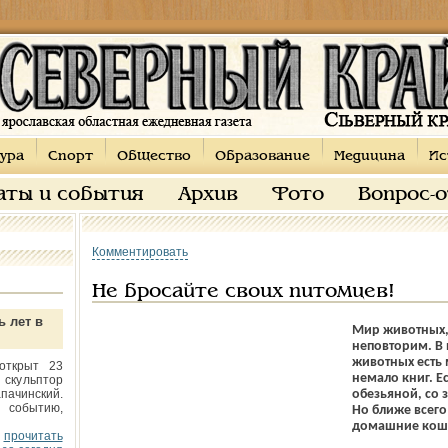
ура
Спорт
Общество
Образование
Медицина
Ис
аты и события
Архив
Фото
Вопрос-
Комментировать
Не бросайте своих питомцев!
ь лет в
Мир животных, 
неповторим. В
животных есть 
открыт 23
немало книг. Е
 скульптор
пачинский.
обезьяной, со 
 событию,
Но ближе всего
домашние кошк
прочитать