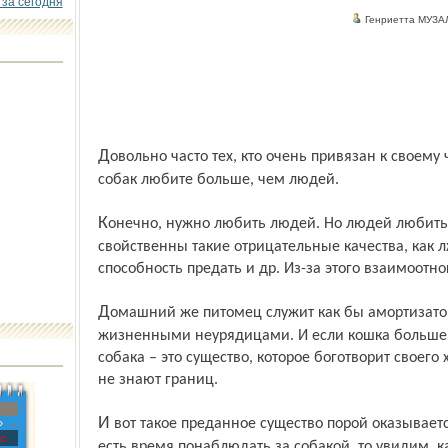
 за сегодня
Генриетта МУЗ
Довольно часто тех, кто очень привязан к своему четвероногому другу, упрекают: мол,
собак любите больше, чем людей.
Конечно, нужно любить людей. Но людей любить труднее в силу того, что человеку
свойственны такие отрицательные качества, как л
способность предать и др. Из-за этого взаимоот
Домашний же питомец служит как бы амортизатором при столкновении человека с
жизненными неурядицами. И если кошка больше в
собака – это существо, которое боготворит своего
не знают границ.
И вот такое преданное существо порой оказывается выброшенным на улицу. Если
»
с
есть время понаблюдать за собакой, то увидим, к