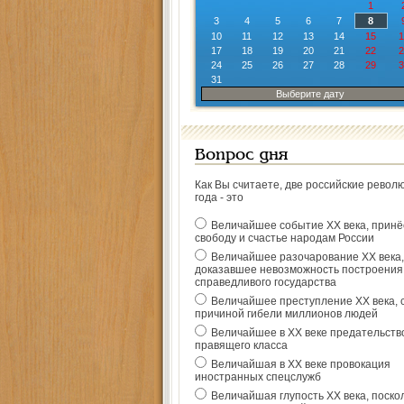
1
3
4
5
6
7
8
10
11
12
13
14
15
1
17
18
19
20
21
22
2
24
25
26
27
28
29
3
31
Выберите дату
Вопрос дня
Как Вы считаете, две российские револ
года - это
Величайшее событие ХХ века, прин
свободу и счастье народам России
Величайшее разочарование ХХ века,
доказавшее невозможность построения
справедливого государства
Величайшее преступление ХХ века, 
причиной гибели миллионов людей
Величайшее в ХХ веке предательств
правящего класса
Величайшая в ХХ веке провокация
иностранных спецслужб
Величайшая глупость ХХ века, поско