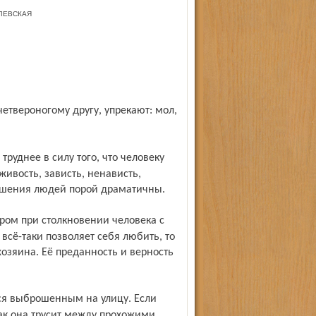
АЛЕВСКАЯ
живость, зависть, ненависть,
ношения людей порой драматичны.
сё-таки позволяет себя любить, то
 хозяина. Её преданность и верность
ак она трусит между прохожими,