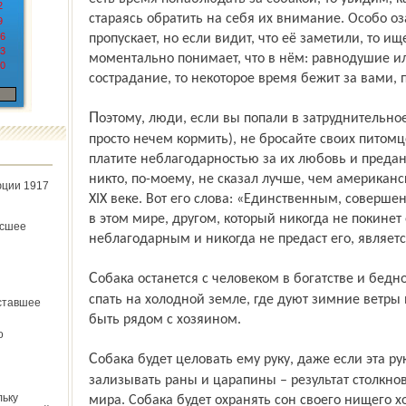
2
стараясь обратить на себя их внимание. Особо о
9
6
пропускает, но если видит, что её заметили, то ище
3
моментально понимает, что в нём: равнодушие ил
0
сострадание, то некоторое время бежит за вами, п
Поэтому, люди, если вы попали в затруднительное положение (болезнь, отъезд,
просто нечем кормить), не бросайте своих питомце
платите неблагодарностью за их любовь и предан
никто, по-моему, не сказал лучше, чем американ
юции 1917
XIX веке. Вот его слова: «Единственным, соверш
в этом мире, другом, который никогда не покинет
ёсшее
неблагодарным и никогда не предаст его, являетс
Собака останется с человеком в богатстве и бедности, здравии и болезни. Она будет
спать на холодной земле, где дуют зимние ветры и
ставшее
быть рядом с хозяином.
о
Собака будет целовать ему руку, даже если эта рука не может дать ей еды; она будет
зализывать раны и царапины – результат столкн
льку
мира. Собака будет охранять сон своего нищего хо