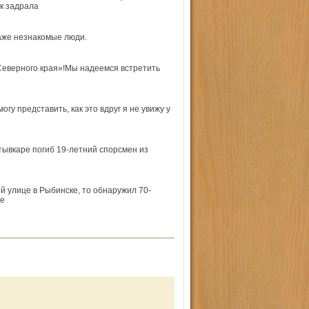
к задрала
даже незнакомые люди.
«Северного края»!Мы надеемся встретить
у представить, как это вдруг я не увижу у
ывкаре погиб 19-летний спорсмен из
й улице в Рыбинске, то обнаружил 70-
же