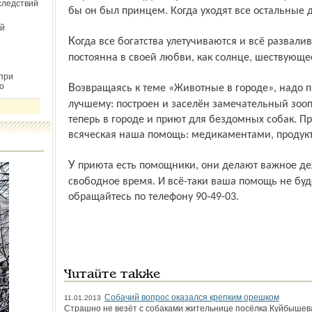
следствий
бы он был принцем. Когда уходят все остальные др
й
Когда все богатства улетучиваются и всё разваливается на куски, собака так же
постоянна в своей любви, как солнце, шествующее
при
о
Возвращаясь к теме «Животные в городе», надо признать, что ситуация меняется к
лучшему: построен и заселён замечательный зооп
теперь в городе и приют для бездомных собак. Пр
всяческая наша помощь: медикаментами, продукта
У приюта есть помощники, они делают важное дело – выгуливают собак в своё
свободное время. И всё-таки ваша помощь не буд
обращайтесь по телефону 90-49-03.
Читайте также
Собачий вопрос оказался крепким орешком
11.01.2013
Страшно не везёт с собаками жительнице посёлка Куйбыше