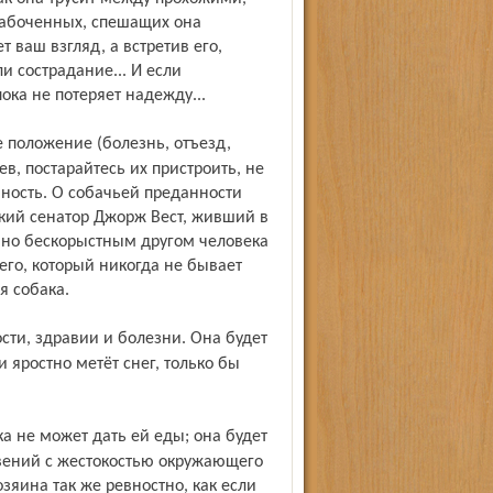
забоченных, спешащих она
т ваш взгляд, а встретив его,
и сострадание... И если
ока не потеряет надежду...
в, постарайтесь их пристроить, не
ность. О собачьей преданности
ский сенатор Джорж Вест, живший в
енно бескорыстным другом человека
 его, который никогда не бывает
я собака.
 яростно метёт снег, только бы
овений с жестокостью окружающего
зяина так же ревностно, как если