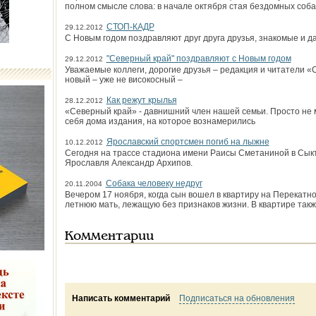
полном смысле слова: в начале октября стая бездомных соба
СТОП-КАДР
29.12.2012
С Новым годом поздравляют друг друга друзья, знакомые и 
"Северный край" поздравляют с Новым годом
29.12.2012
Уважаемые коллеги, дорогие друзья – редакция и читатели 
новый – уже не високосный –
Как режут крылья
28.12.2012
«Северный край» - давнишний член нашей семьи. Просто не мог
себя дома издания, на которое вознамерились
Ярославский спортсмен погиб на лыжне
10.12.2012
Сегодня на трассе стадиона имени Раисы Сметаниной в Сыкт
Ярославля Александр Архипов.
Собака человеку недруг
20.11.2004
Вечером 17 ноября, когда сын вошел в квартиру на Перекатно
летнюю мать, лежащую без признаков жизни. В квартире так
Комментарии
Написать комментарий
Подписаться на обновления