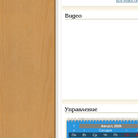
Все новости
Видео
Управление
?
Август, 2026
«
‹
Сегодня
›
Пн
Вт
Ср
Чт
Пт
Сб
В