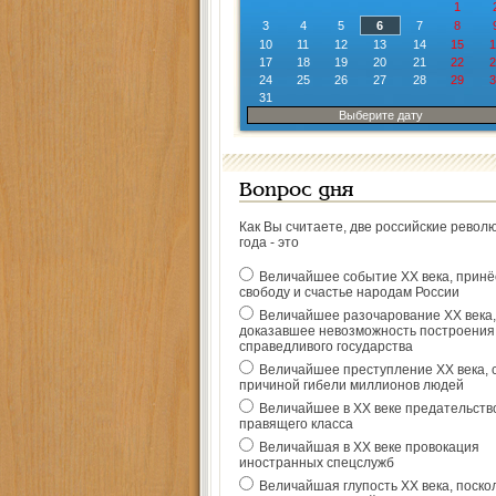
1
3
4
5
6
7
8
10
11
12
13
14
15
1
17
18
19
20
21
22
2
24
25
26
27
28
29
3
31
Выберите дату
Вопрос дня
Как Вы считаете, две российские револ
года - это
Величайшее событие ХХ века, прин
свободу и счастье народам России
Величайшее разочарование ХХ века,
доказавшее невозможность построения
справедливого государства
Величайшее преступление ХХ века, 
причиной гибели миллионов людей
Величайшее в ХХ веке предательств
правящего класса
Величайшая в ХХ веке провокация
иностранных спецслужб
Величайшая глупость ХХ века, поско