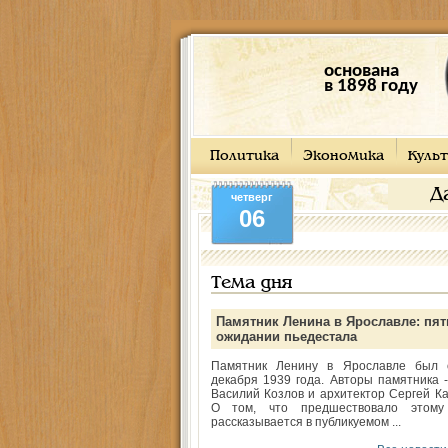
основана
в 1898 году
Политика
Экономика
Культ
Д
четверг
06
Тема дня
Памятник Ленина в Ярославле: пят
ожидании пьедестала
Памятник Ленину в Ярославле был 
декабря 1939 года. Авторы памятника -
Василий Козлов и архитектор Сергей Ка
О том, что предшествовало этому
рассказывается в публикуемом ...