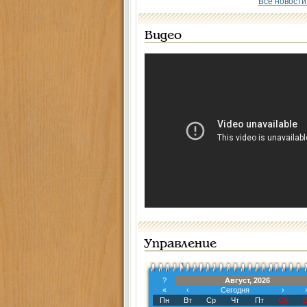
Все новости
Видео
Управление
?
Август, 2026
«
‹
Сегодня
›
Пн
Вт
Ср
Чт
Пт
Сб
В