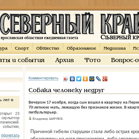
ура
Спорт
Общество
Образование
Медицина
Ис
аты и события
Архив
Фото
Вопрос-
Комментировать
Собака человеку недруг
ь лет в
Вечером 17 ноября, когда сын вошел в квартиру на Пере
70-летнюю мать, лежащую без признаков жизни. В кварт
питбультерьер.
открыт 23
 скульптор
Владимир ШИРЯЕВ.
пачинский.
 событию,
Причиной гибели старушки стала либо острая кровопотеря от укуса, следы которого
прочитать