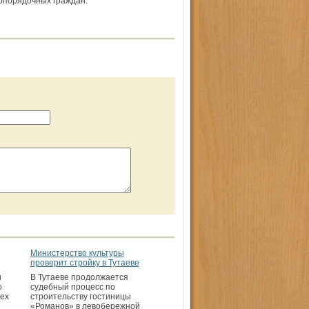
ропорядочных граждан.
Министерство культуры
проверит стройку в Тутаеве
и
В Тутаеве продолжается
о
судебный процесс по
сех
строительству гостиницы
«Романов» в левобережной