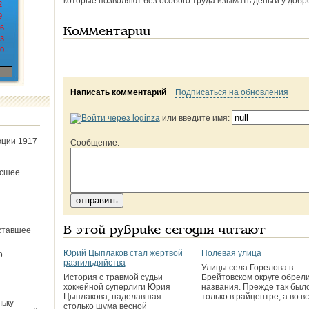
которые позволяют без особого труда изымать деньги у доб
2
9
6
Комментарии
3
0
Написать комментарий
Подписаться на обновления
или введите имя:
юции 1917
Сообщение:
ёсшее
В этой рубрике сегодня читают
ставшее
Юрий Цыплаков стал жертвой
Полевая улица
о
разгильдяйства
Улицы села Горелова в
История с травмой судьи
Брейтовском округе обрел
хоккейной суперлиги Юрия
названия. Прежде так был
Цыплакова, наделавшая
только в райцентре, а во в
льку
столько шума весной