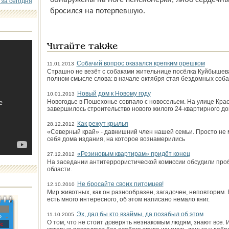
обнаружены на ноге пенсионерки, либо сердечный
 за сегодня
бросился на потерпевшую.
Читайте также
Собачий вопрос оказался крепким орешком
11.01.2013
Страшно не везёт с собаками жительнице посёлка Куйбыше
полном смысле слова: в начале октября стая бездомных соба
Новый дом к Новому году
10.01.2013
Новогодье в Пошехонье совпало с новосельем. На улице Кра
завершилось строительство нового жилого 24-квартирного до
Как режут крылья
28.12.2012
«Северный край» - давнишний член нашей семьи. Просто не мог
себя дома издания, на которое вознамерились
«Резиновым квартирам» придёт конец
27.12.2012
На заседании антитеррористической комиссии обсудили про
области.
Не бросайте своих питомцев!
12.10.2010
Мир животных, как он разнообразен, загадочен, неповторим.
есть много интересного, об этом написано немало книг.
Эх, дал бы кто взаймы, да позабыл об этом
11.10.2005
»
О том, что не стоит доверять незнакомым людям, знают все.
с