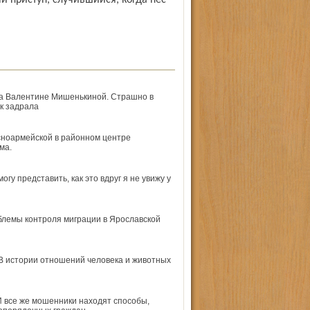
 приступ, случившийся, когда пес
ва Валентине Мишенькиной. Страшно в
к задрала
сноармейской в районном центре
ма.
у представить, как это вдруг я не увижу у
блемы контроля миграции в Ярославской
 В истории отношений человека и животных
 И все же мошенники находят способы,