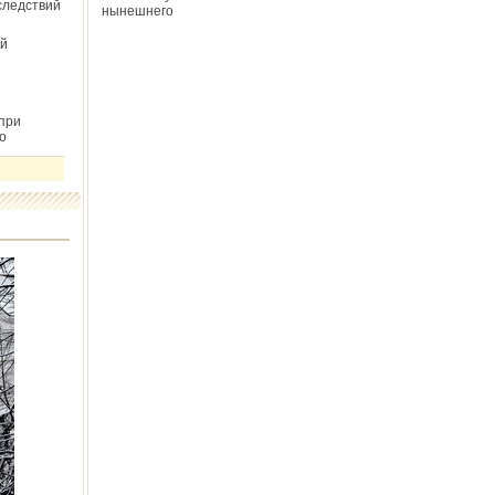
следствий
нынешнего
й
при
о