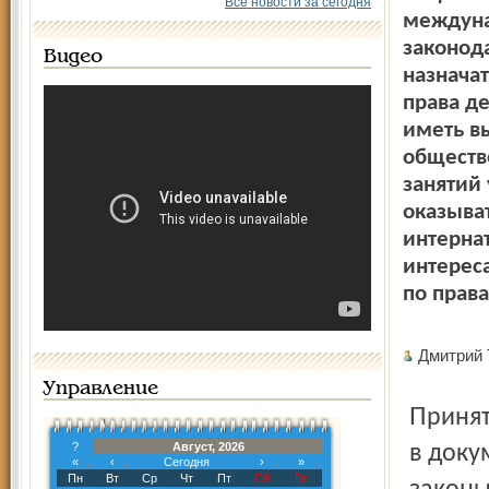
Все новости за сегодня
междуна
законод
Видео
назначат
права д
иметь вы
обществ
занятий
оказыва
интерна
интереса
по прав
Дмитрий
Управление
Принятие законопроекта повлечёт некоторые изменения
?
Август, 2026
в доку
«
‹
Сегодня
›
»
Пн
Вт
Ср
Чт
Пт
Сб
Вс