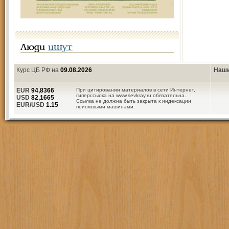
Люди
ищут
Курс ЦБ РФ на
09.08.2026
Наши
EUR
94,8366
При цитировании материалов в сети Интернет,
гиперссылка на www.sevkray.ru обязательна.
USD
82,1665
Ссылка не должна быть закрыта к индексации
EUR/USD
1.15
поисковыми машинами.