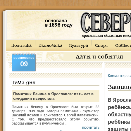
основана
в 1898 году
Политика
Экономика
Культура
Спорт
Общес
Даты и события
воскресенье
09
Комментиров
Тема дня
Защища
Памятник Ленина в Ярославле: пять лет в
ожидании пьедестала
В Яросл
ребёнка.
Памятник Ленину в Ярославле был открыт 23
декабря 1939 года. Авторы памятника - скульптор
областн
Василий Козлов и архитектор Сергей Капачинский.
О том, что предшествовало этому событию,
ребёнка 
рассказывается в публикуемом ...
прочитать
защиты 