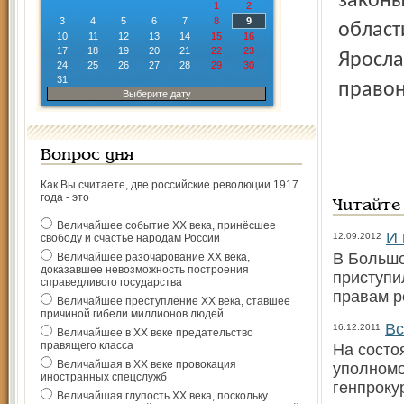
законы
1
2
3
4
5
6
7
8
9
област
10
11
12
13
14
15
16
17
18
19
20
21
22
23
Яросла
24
25
26
27
28
29
30
31
правон
Выберите дату
Вопрос дня
Как Вы считаете, две российские революции 1917
года - это
Читайте
Величайшее событие ХХ века, принёсшее
И 
12.09.2012
свободу и счастье народам России
В Большо
Величайшее разочарование ХХ века,
доказавшее невозможность построения
приступи
справедливого государства
правам р
Величайшее преступление ХХ века, ставшее
причиной гибели миллионов людей
Вс
16.12.2011
Величайшее в ХХ веке предательство
правящего класса
На состо
Величайшая в ХХ веке провокация
уполномо
иностранных спецслужб
генпроку
Величайшая глупость ХХ века, поскольку