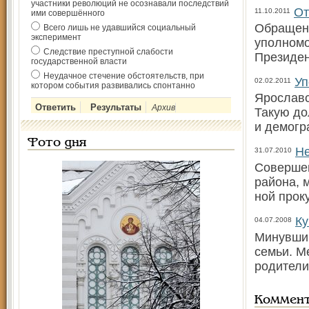
участники революций не осознавали последствий
От
11.10.2011
ими совершённого
Обращени
Всего лишь не удавшийся социальный
эксперимент
уполномо
Следствие преступной слабости
Президен
государственной власти
Неудачное стечение обстоятельств, при
Уп
02.02.2011
котором события развивались спонтанно
Ярославс
Архив
Такую до
и демо­г
Фото дня
Не
31.07.2010
Совершен
района, 
ной прок
Ку
04.07.2008
Минувший
семьи. М
родители
Коммен