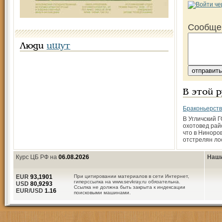
Сообще
Люди
ищут
В этой 
Браконьерст
В Угличский 
охотовед рай
что в Ниноро
отстрелян ло
Курс ЦБ РФ на
06.08.2026
Наши
EUR
93,1901
При цитировании материалов в сети Интернет,
гиперссылка на www.sevkray.ru обязательна.
USD
80,9293
Ссылка не должна быть закрыта к индексации
EUR/USD
1.16
поисковыми машинами.