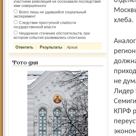
отделе
участники революций не осознавали последствий
ими совершённого
Москвы
Всего лишь не удавшийся социальный
эксперимент
хлеба.
Следствие преступной слабости
государственной власти
Неудачное стечение обстоятельств, при
котором события развивались спонтанно
Аналог
Архив
регион
должна
Фото дня
приход
не дум
Лидер 
Семиги
КПРФ р
переус
эконом