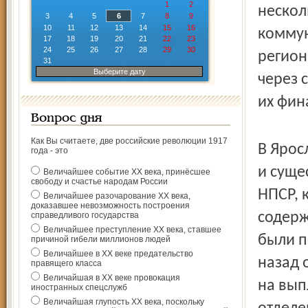
1
2
нескол
3
4
5
6
7
8
9
10
11
12
13
14
15
16
коммун
17
18
19
20
21
22
23
24
25
26
27
28
29
30
регион
31
Выберите дату
через 
их фин
Вопрос дня
Как Вы считаете, две российские революции 1917
В Ярос
года - это
и суще
Величайшее событие ХХ века, принёсшее
свободу и счастье народам России
НПСР, 
Величайшее разочарование ХХ века,
доказавшее невозможность построения
содерж
справедливого государства
Величайшее преступление ХХ века, ставшее
были п
причиной гибели миллионов людей
Величайшее в ХХ веке предательство
назад 
правящего класса
Величайшая в ХХ веке провокация
на вып
иностранных спецслужб
Величайшая глупость ХХ века, поскольку