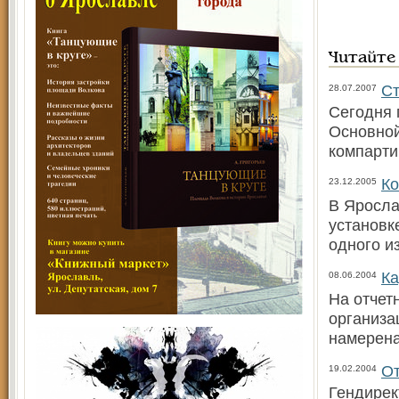
Читайте
Ст
28.07.2007
Сегодня 
Основной
компарти
Ко
23.12.2005
В Яросла
установк
одного и
Ка
08.06.2004
На отчет
организа
намерена
От
19.02.2004
Гендирек