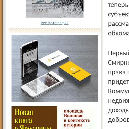
теперь
субъек
рассма
Все фотографии
обкома
Первый
Смирно
права 
придет
Коммун
недвиж
доходы
добров