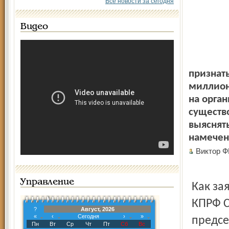
Все новости за сегодня
Видео
признат
миллион
на орга
существ
выяснят
намечен
Виктор 
Управление
Как за
КПРФ С
?
Август, 2026
«
‹
Сегодня
›
»
предсе
Пн
Вт
Ср
Чт
Пт
Сб
Вс