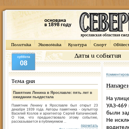
основана
в 1898 году
Политика
Экономика
Культура
Спорт
Общес
Даты и события
суббота
08
Комментиров
Тема дня
Нападен
Памятник Ленина в Ярославле: пять лет в
ожидании пьедестала
На улиц
УАЗ-469
Памятник Ленину в Ярославле был открыт 23
декабря 1939 года. Авторы памятника - скульптор
были за
Василий Козлов и архитектор Сергей Капачинский.
О том, что предшествовало этому событию,
Не искл
рассказывается в публикуемом ...
прочитать
водител