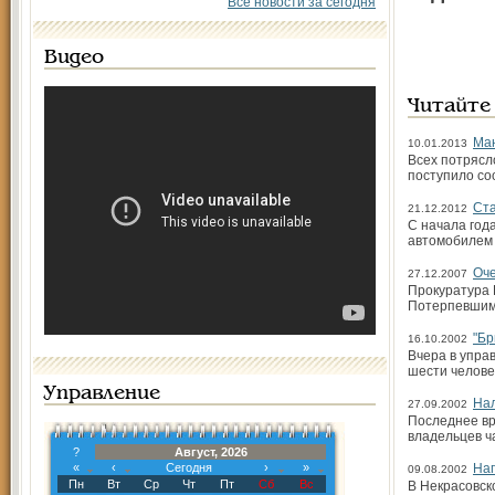
Все новости за сегодня
Видео
Читайте
Ман
10.01.2013
Всех потрясл
поступило со
Ста
21.12.2012
С начала год
автомобилем 
Оче
27.12.2007
Прокуратура 
Потерпевшим 
"Бр
16.10.2002
Вчера в упра
шести челове
Управление
На
27.09.2002
Последнее вр
владельцев ч
?
Август, 2026
«
‹
Сегодня
›
»
На
09.08.2002
Пн
Вт
Ср
Чт
Пт
Сб
Вс
В Некрасовск