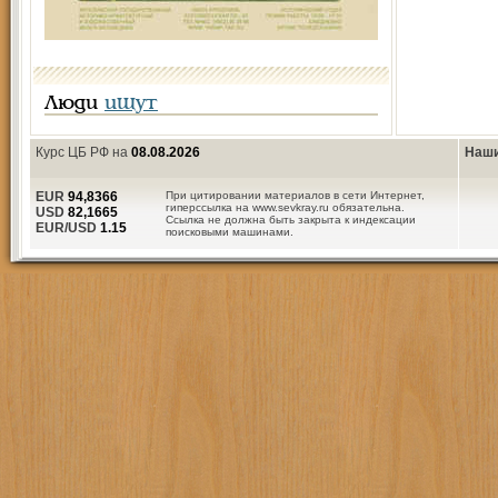
Люди
ищут
Курс ЦБ РФ на
08.08.2026
Наши
EUR
94,8366
При цитировании материалов в сети Интернет,
гиперссылка на www.sevkray.ru обязательна.
USD
82,1665
Ссылка не должна быть закрыта к индексации
EUR/USD
1.15
поисковыми машинами.