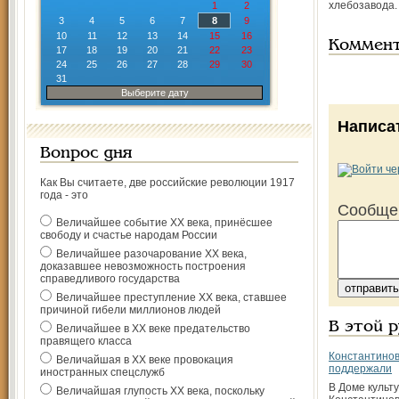
хлебозавода.
1
2
3
4
5
6
7
8
9
10
11
12
13
14
15
16
Коммен
17
18
19
20
21
22
23
24
25
26
27
28
29
30
31
Выберите дату
Написа
Вопрос дня
Как Вы считаете, две российские революции 1917
года - это
Сообще
Величайшее событие ХХ века, принёсшее
свободу и счастье народам России
Величайшее разочарование ХХ века,
доказавшее невозможность построения
справедливого государства
Величайшее преступление ХХ века, ставшее
причиной гибели миллионов людей
В этой 
Величайшее в ХХ веке предательство
правящего класса
Константинов
Величайшая в ХХ веке провокация
поддержали
иностранных спецслужб
В Доме культ
Величайшая глупость ХХ века, поскольку