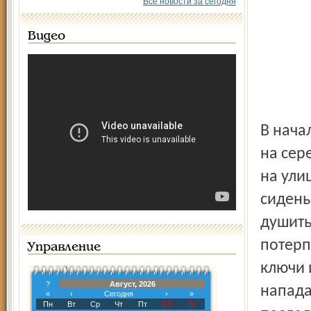
Все новости за сегодня
Видео
В нача
на сер
на ули
сидень
душить
потерп
Управление
ключи 
?
Август, 2026
напада
«
‹
Сегодня
›
»
Пн
Вт
Ср
Чт
Пт
Сб
Вс