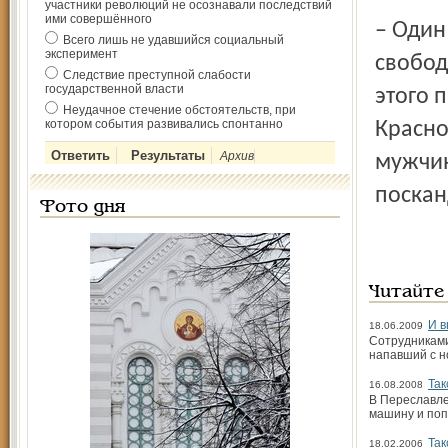
участники революций не осознавали последствий
ими совершённого
– Один
Всего лишь не удавшийся социальный
эксперимент
свобод
Следствие преступной слабости
государственной власти
этого 
Неудачное стечение обстоятельств, при
котором события развивались спонтанно
Красно
Архив
мужчин
поскан
Фото дня
Читайте
И в
18.06.2009
Сотрудниками
напавший с н
Так
16.08.2008
В Переславле
машину и поп
Так
18.02.2006