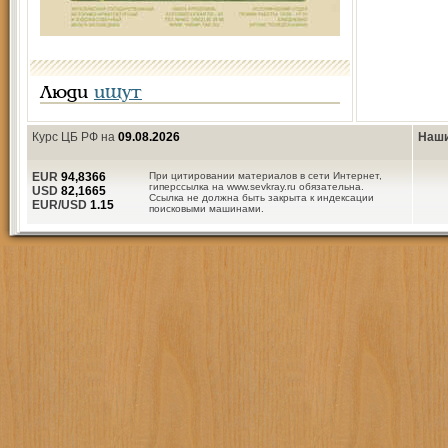
Люди
ищут
Курс ЦБ РФ на
09.08.2026
Наши
EUR
94,8366
При цитировании материалов в сети Интернет,
гиперссылка на www.sevkray.ru обязательна.
USD
82,1665
Ссылка не должна быть закрыта к индексации
EUR/USD
1.15
поисковыми машинами.