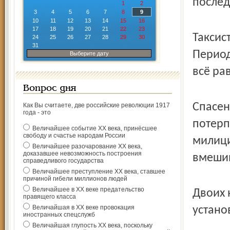
послед
1
2
3
4
5
6
7
8
9
10
11
12
13
14
15
16
17
18
19
20
21
22
23
Таксис
24
25
26
27
28
29
30
31
Период
Выберите дату
всё ра
Вопрос дня
Спасен
Как Вы считаете, две российские революции 1917
года - это
потерп
Величайшее событие ХХ века, принёсшее
свободу и счастье народам России
милици
Величайшее разочарование ХХ века,
доказавшее невозможность построения
вмешив
справедливого государства
Величайшее преступление ХХ века, ставшее
причиной гибели миллионов людей
Величайшее в ХХ веке предательство
Двоих 
правящего класса
Величайшая в ХХ веке провокация
устано
иностранных спецслужб
Величайшая глупость ХХ века, поскольку