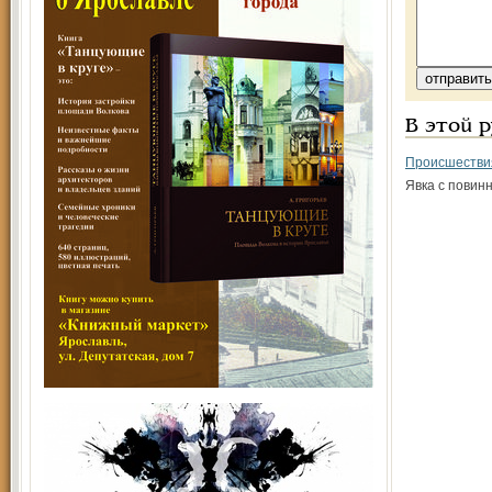
В этой 
Происшестви
Явка с повин