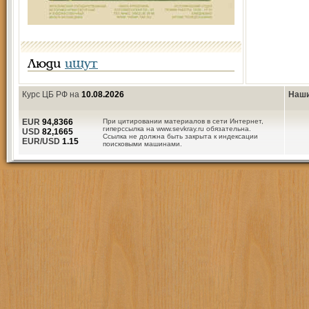
Люди
ищут
Курс ЦБ РФ на
10.08.2026
Наши
EUR
94,8366
При цитировании материалов в сети Интернет,
гиперссылка на www.sevkray.ru обязательна.
USD
82,1665
Ссылка не должна быть закрыта к индексации
EUR/USD
1.15
поисковыми машинами.