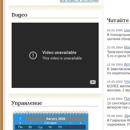
Все новости за сегодня
Видео
Читайте
Цы
04.02.2005
В понедельни
цыганка обна
Мал
22.05.2004
Трем ярослав
5-го отдела 
Вот
12.09.2003
В Заволжском
по националь
Что
15.05.2003
БОЛЕЕ миллио
женские, 2 му
Поп
12.09.2002
Управление
10 сентября 
вечером три 
Зад
03.08.2002
?
Август, 2026
В Гаврилов-Я
«
‹
Сегодня
›
»
задержана. П
Пн
Вт
Ср
Чт
Пт
Сб
Вс