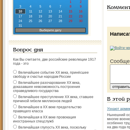
1
2
3
4
5
6
7
8
9
Коммен
10
11
12
13
14
15
16
17
18
19
20
21
22
23
24
25
26
27
28
29
30
31
Выберите дату
Написа
Вопрос дня
Как Вы считаете, две российские революции 1917
Сообще
года - это
Величайшее событие ХХ века, принёсшее
свободу и счастье народам России
Величайшее разочарование ХХ века,
доказавшее невозможность построения
справедливого государства
Величайшее преступление ХХ века, ставшее
В этой 
причиной гибели миллионов людей
Величайшее в ХХ веке предательство
Узнают арми
правящего класса
Нынешний ос
Величайшая в ХХ веке провокация
многие военк
иностранных спецслужб
особенно тру
на два года 
Величайшая глупость ХХ века, поскольку