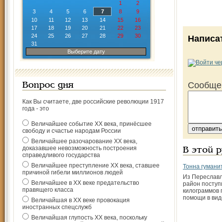
1
2
3
4
5
6
7
8
9
10
11
12
13
14
15
16
17
18
19
20
21
22
23
24
25
26
27
28
29
30
Написа
31
Выберите дату
Сообще
Вопрос дня
Как Вы считаете, две российские революции 1917
года - это
Величайшее событие ХХ века, принёсшее
свободу и счастье народам России
Величайшее разочарование ХХ века,
доказавшее невозможность построения
В этой 
справедливого государства
Величайшее преступление ХХ века, ставшее
Тонна гуман
причиной гибели миллионов людей
Из Переславл
Величайшее в ХХ веке предательство
район поступ
правящего класса
килограммов 
помощи в вид
Величайшая в ХХ веке провокация
иностранных спецслужб
Величайшая глупость ХХ века, поскольку