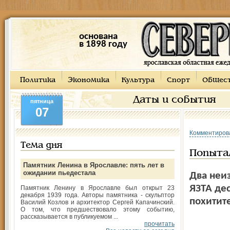
основана
в 1898 году
Политика
Экономика
Культура
Спорт
Общес
Даты и события
пятница
07
Комментиров
Тема дня
Попыта
Памятник Ленина в Ярославле: пять лет в
ожидании пьедестала
Два неи
ЯЗТА де
Памятник Ленину в Ярославле был открыт 23
декабря 1939 года. Авторы памятника - скульптор
похитит
Василий Козлов и архитектор Сергей Капачинский.
О том, что предшествовало этому событию,
рассказывается в публикуемом ...
прочитать