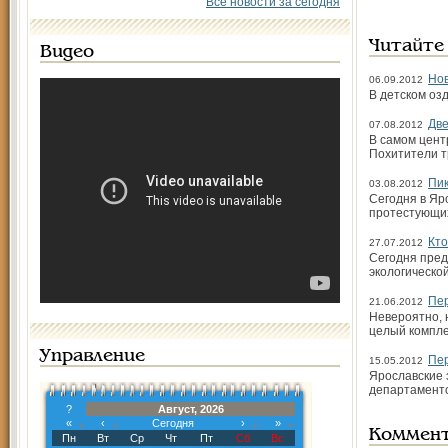
Все новости за сегодня
Читайте
Видео
Нов
06.09.2012
В детском оз
Две
07.08.2012
В самом цент
Похитители т
Пик
03.08.2012
Сегодня в Яр
протестующих
Кто
27.07.2012
Сегодня пред
экологическо
Пер
21.06.2012
Невероятно, 
целый компле
Управление
Пер
15.05.2012
Ярославские 
департаменто
?
Август, 2026
«
‹
Сегодня
›
»
Коммен
Пн
Вт
Ср
Чт
Пт
Сб
Вс