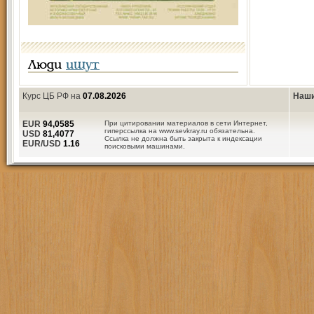
Люди
ищут
Курс ЦБ РФ на
07.08.2026
Наши
EUR
94,0585
При цитировании материалов в сети Интернет,
гиперссылка на www.sevkray.ru обязательна.
USD
81,4077
Ссылка не должна быть закрыта к индексации
EUR/USD
1.16
поисковыми машинами.