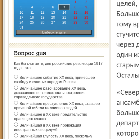
1
2
целей,
3
4
5
6
7
8
9
10
11
12
13
14
15
16
Большо
17
18
19
20
21
22
23
24
25
26
27
28
29
30
тому в
31
Выберите дату
стучитс
через 
Вопрос дня
один и
Как Вы считаете, две российские революции 1917
старым
года - это
Осталь
Величайшее событие ХХ века, принёсшее
свободу и счастье народам России
Величайшее разочарование ХХ века,
«Северный край» забил тревогу. Эти постройки входят в
доказавшее невозможность построения
справедливого государства
ансамб
Величайшее преступление ХХ века, ставшее
причиной гибели миллионов людей
большо
Величайшее в ХХ веке предательство
правящего класса
департ
Величайшая в ХХ веке провокация
иностранных спецслужб
которо
Величайшая глупость ХХ века, поскольку