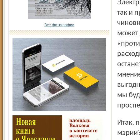
Электронные СМИ цитируют аргументы как сторонников
так и 
чиновни
Все фотографии
может 
«проти
расход
остане
мнение
выгодн
мы буд
проспе
Итак, переедут сюда или не переедут департаменты
мэрии?