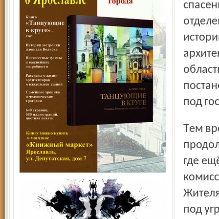
спасен
отделе
истори
архите
област
постан
под го
Тем временем защитники старинных корпусов
продол
где ещ
комисс
Жителя
под уг