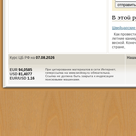
В этой 
Швейцарские
Как провести
летние каник
весной. Конеч
стране,
Курс ЦБ РФ на
07.08.2026
Наши
EUR
94,0585
При цитировании материалов в сети Интернет,
гиперссылка на www.sevkray.ru обязательна.
USD
81,4077
Ссылка не должна быть закрыта к индексации
EUR/USD
1.16
поисковыми машинами.