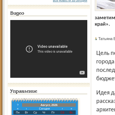
Все новости за сегодня
Видео
заметим
край».
Татьяна 
Цель переезда, как её мотивирует новая администрация
города
послед
бюджет
Управление
Идея давно витает в воздухе. «Северный край» подробно
расска
?
Август, 2026
архите
«
‹
Сегодня
›
»
Пн
Вт
Ср
Чт
Пт
Сб
Вс