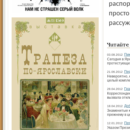
распор
просто
рассуж
Читайте
Пик
03.08.2012
Сегодня в Яр
протестующих
Пер
21.06.2012
Невероятно, 
целый компле
Гра
28.04.2012
Корреспонден
вызвала откл
Доб
18.04.2012
Знаменитые к
прежнему в ц
Пер
12.01.2012
Указом Презид