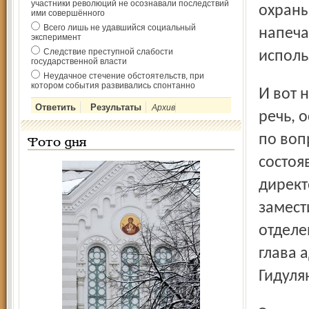
участники революций не осознавали последствий
охраны
ими совершённого
Всего лишь не удавшийся социальный
напеча
эксперимент
Следствие преступной слабости
исполь
государственной власти
Неудачное стечение обстоятельств, при
котором события развивались спонтанно
И вот недавно, в первые майские дни, место, о котором
Архив
речь, 
по воп
Фото дня
состоя
директ
замест
отделе
глава 
Гидуля