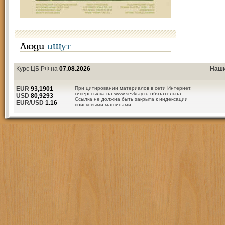
Люди
ищут
Курс ЦБ РФ на
07.08.2026
Наши
EUR
93,1901
При цитировании материалов в сети Интернет,
гиперссылка на www.sevkray.ru обязательна.
USD
80,9293
Ссылка не должна быть закрыта к индексации
EUR/USD
1.16
поисковыми машинами.