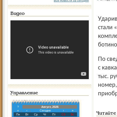
Все новости за сегодня
Видео
Ударив парня, налетчики надели на него наручники и
стали 
компле
ботино
По сведениям потерпевших, один из нападавших говорил
с кавк
тыс. р
номер,
приобр
Управление
?
Август, 2026
«
‹
Сегодня
›
»
Читайте
Пн
Вт
Ср
Чт
Пт
Сб
Вс