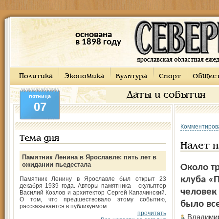
основана
в 1898 году
Политика
Экономика
Культура
Спорт
Общес
Даты и события
пятница
07
Комментиров
Тема дня
Налет н
Памятник Ленина в Ярославле: пять лет в
ожидании пьедестала
Около тр
клуба «
Памятник Ленину в Ярославле был открыт 23
декабря 1939 года. Авторы памятника - скульптор
человек 
Василий Козлов и архитектор Сергей Капачинский.
О том, что предшествовало этому событию,
было все
рассказывается в публикуемом ...
прочитать
Владими