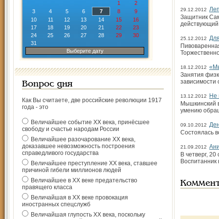
1
2
Ле
29.12.2012
3
4
5
6
7
8
9
Защитник Сам
10
11
12
13
14
15
16
действующий 
17
18
19
20
21
22
23
24
25
26
27
28
29
30
Для
25.12.2012
31
Пивоваренная
Выберите дату
Торжественно
«Мы
18.12.2012
Занятия физк
зависимости 
Вопрос дня
Не 
13.12.2012
Как Вы считаете, две российские революции 1917
Мышкинский в
года - это
умению обращ
Величайшее событие ХХ века, принёсшее
Ден
09.10.2012
свободу и счастье народам России
Состоялась в
Величайшее разочарование ХХ века,
доказавшее невозможность построения
Ани
21.09.2012
справедливого государства
В четверг, 2
Воспитанник 
Величайшее преступление ХХ века, ставшее
причиной гибели миллионов людей
Величайшее в ХХ веке предательство
Коммен
правящего класса
Величайшая в ХХ веке провокация
иностранных спецслужб
Величайшая глупость ХХ века, поскольку