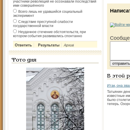
участники революций не осознавали последствий
ими совершённого
Написа
Всего лишь не удавшийся социальный
эксперимент
Следствие преступной слабости
государственной власти
Неудачное стечение обстоятельств, при
котором события развивались спонтанно
Сообще
Архив
Фото дня
В этой 
Итак, она зва
Татьянин ден
известные име
было столетия
теперь. Озор