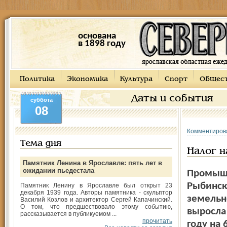
основана
в 1898 году
Политика
Экономика
Культура
Спорт
Общес
Даты и события
суббота
08
Комментиров
Тема дня
Налог 
Памятник Ленина в Ярославле: пять лет в
ожидании пьедестала
Промышл
Рыбинск
Памятник Ленину в Ярославле был открыт 23
декабря 1939 года. Авторы памятника - скульптор
земельно
Василий Козлов и архитектор Сергей Капачинский.
О том, что предшествовало этому событию,
выросла 
рассказывается в публикуемом ...
прочитать
году на 