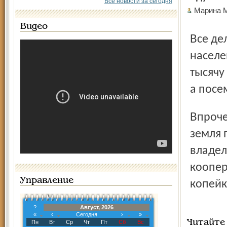
Все новости за сегодня
Марина 
Видео
Все дело в том, что, по данным последней переписи
населе
тысячу
а посе
Впрочем, это коснется только юридических лиц, которым
земля 
владел
коопер
Управление
копейк
?
Август, 2026
«
‹
Сегодня
›
»
Читайте
Пн
Вт
Ср
Чт
Пт
Сб
Вс