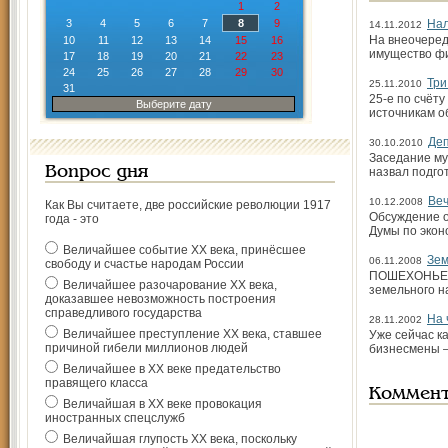
1
2
3
4
5
6
7
8
9
Нал
14.11.2012
На внеочеред
10
11
12
13
14
15
16
имущество фи
17
18
19
20
21
22
23
24
25
26
27
28
29
30
Три
25.11.2010
31
25-е по счёт
Выберите дату
источникам о
Деп
30.10.2010
Заседание му
Вопрос дня
назвал подго
Ве
10.12.2008
Как Вы считаете, две российские революции 1917
Обсуждение о
года - это
Думы по экон
Величайшее событие ХХ века, принёсшее
Зем
06.11.2008
свободу и счастье народам России
ПОШЕХОНЬЕ. 
Величайшее разочарование ХХ века,
земельного н
доказавшее невозможность построения
справедливого государства
На 
28.11.2002
Величайшее преступление ХХ века, ставшее
Уже сейчас к
причиной гибели миллионов людей
бизнесмены –
Величайшее в ХХ веке предательство
правящего класса
Коммен
Величайшая в ХХ веке провокация
иностранных спецслужб
Величайшая глупость ХХ века, поскольку