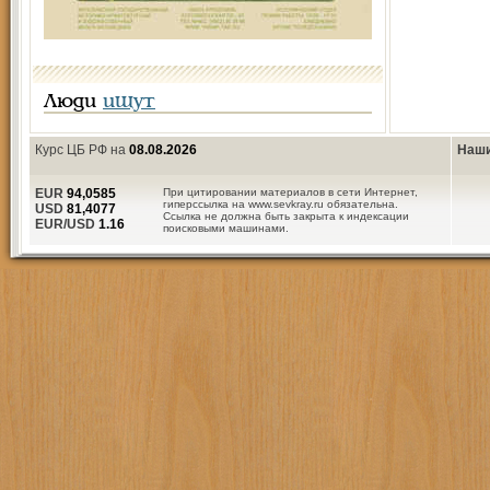
Люди
ищут
Курс ЦБ РФ на
08.08.2026
Наши
EUR
94,0585
При цитировании материалов в сети Интернет,
гиперссылка на www.sevkray.ru обязательна.
USD
81,4077
Ссылка не должна быть закрыта к индексации
EUR/USD
1.16
поисковыми машинами.