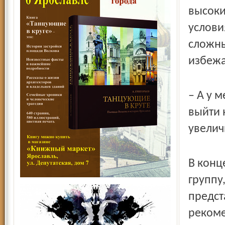
высоки
услови
сложны
избежа
– А у 
выйти 
увелич
В конц
группу
предст
рекоме