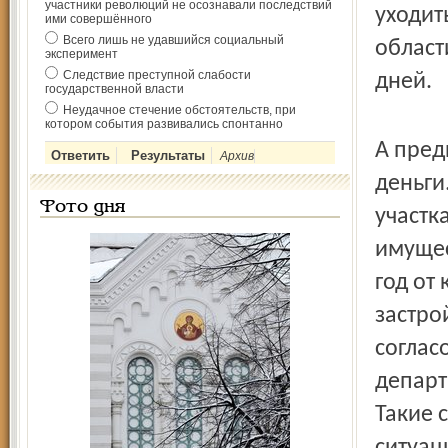
участники революций не осознавали последствий
уходит
ими совершённого
Всего лишь не удавшийся социальный
област
эксперимент
Следствие преступной слабости
дней.
государственной власти
Неудачное стечение обстоятельств, при
котором события развивались спонтанно
А пред
Архив
деньги
Фото дня
участк
имущес
год от
застро
соглас
департ
Такие 