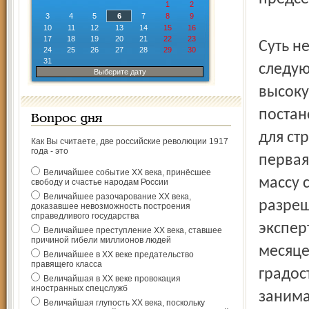
1
2
3
4
5
6
7
8
9
10
11
12
13
14
15
16
17
18
19
20
21
22
23
Суть н
24
25
26
27
28
29
30
31
следую
Выберите дату
высоку
постан
Вопрос дня
для ст
Как Вы считаете, две российские революции 1917
года - это
первая
Величайшее событие ХХ века, принёсшее
массу 
свободу и счастье народам России
Величайшее разочарование ХХ века,
разреш
доказавшее невозможность построения
справедливого государства
экспер
Величайшее преступление ХХ века, ставшее
причиной гибели миллионов людей
месяце
Величайшее в ХХ веке предательство
правящего класса
градос
Величайшая в ХХ веке провокация
иностранных спецслужб
занима
Величайшая глупость ХХ века, поскольку