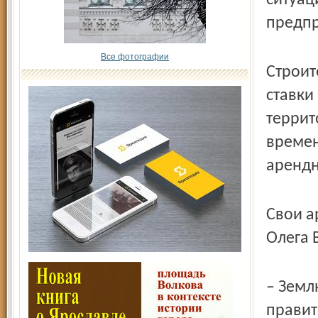
ситуац
предп
Все фотографии
Строит
ставки
террит
времен
арендн
Свои а
Олега 
– Земл
правит