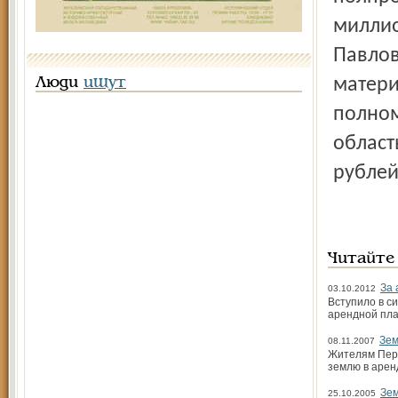
миллио
Павлов
матери
Люди
ищут
полном
област
рублей
Читайте
За 
03.10.2012
Вступило в с
аренд­ной пл
Зем
08.11.2007
Жителям Пере
землю в арен
Зе
25.10.2005