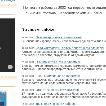
 за сегодня
По итогам работы за 2003 год первое место отдано Заволжскому району. Вторым стал
Ленинский, третьим – Красноперекопский район.
Читайте также
Пенсионером может стать каждый
16.01.2013
В Пенсионном фонде России началась очередная отчетная к
Сдал макулатуру – получил спортивную площадку
16.01.2013
Активисты фонда гражданских инициатив " Проект будущего"
площадки на средства, вырученные от сдачи макулат
Экономию тоже нужно оформить
07.09.2012
В областном департаменте жилищно-коммунального комплек
районами – подвели предварительные итоги капитального
Ещё 16 миллионов на капремонт
22.07.2010
Угличане получили подтверждение о перечислении 16 милли
счёт средств Фонда содействия реформированию ЖКХ.
Ответственность круглосуточно
18.01.2006
17 января за подписью губернатора Ярославской области А
муниципальных районов и городов региона направлена сро
»
с
Три хлеба для шести районов
25.02.2005