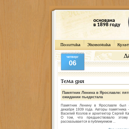
основана
в 1898 году
Политика
Экономика
Культ
Д
четверг
06
Тема дня
Памятник Ленина в Ярославле: пят
ожидании пьедестала
Памятник Ленину в Ярославле был 
декабря 1939 года. Авторы памятника -
Василий Козлов и архитектор Сергей Ка
О том, что предшествовало этому
рассказывается в публикуемом ...