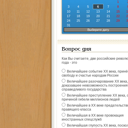
1
3
4
5
6
7
8
10
11
12
13
14
15
1
17
18
19
20
21
22
2
24
25
26
27
28
29
3
31
Выберите дату
Вопрос дня
Как Вы считаете, две российские револ
года - это
Величайшее событие ХХ века, прин
свободу и счастье народам России
Величайшее разочарование ХХ века,
доказавшее невозможность построения
справедливого государства
Величайшее преступление ХХ века, 
причиной гибели миллионов людей
Величайшее в ХХ веке предательств
правящего класса
Величайшая в ХХ веке провокация
иностранных спецслужб
Величайшая глупость ХХ века, поско