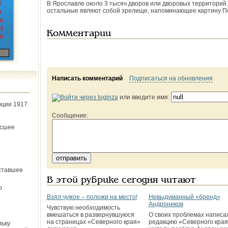
2
В Ярославле около 3 тысяч дворов или дворовых территорий
остальные являют собой зрелище, напоминающее картину По
9
6
3
Комментарии
0
Написать комментарий
Подписаться на обновления
или введите имя:
юции 1917
Сообщение:
ёсшее
ставшее
В этой рубрике сегодня читают
о
Взял чужое – положи на место!
Невыдуманный «бренд»
Андроников
Чувствую необходимость
вмешаться в развернувшуюся
О своих проблемах написа
на страницах «Северного края»
редакцию «Северного края
льку