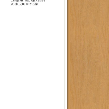
ожидании парада самые
маленькие зрители