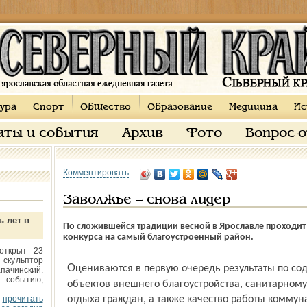
ура
Спорт
Общество
Образование
Медицина
Ис
аты и события
Архив
Фото
Вопрос-
Комментировать
Заволжье – снова лидер
ь лет в
По сложившейся традиции весной в Ярославле проходит 
конкурса на самый благоустроенный район.
открыт 23
 скульптор
Оцениваются в первую очередь результаты по содержанию жилищного фонда и
пачинский.
 событию,
объектов внешнего благоустройства, санитарном
прочитать
отдыха граждан, а также качество работы коммун