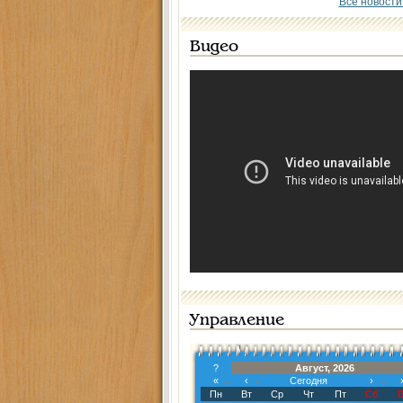
Все новости
Видео
Управление
?
Август, 2026
«
‹
Сегодня
›
Пн
Вт
Ср
Чт
Пт
Сб
В