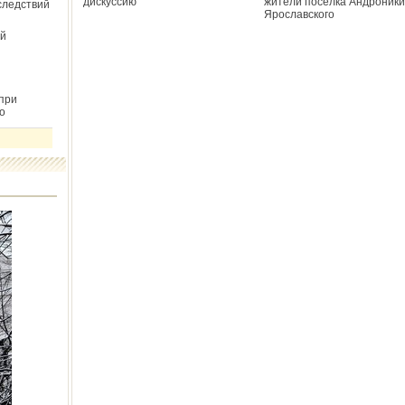
дискуссию
жители посёлка Андроники
следствий
Ярославского
й
при
о