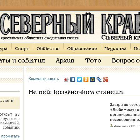
ура
Спорт
Общество
Образование
Медицина
Ис
аты и события
Архив
Фото
Вопрос-
Комментировать
Не пей: козлёночком станешь
ь лет в
Завтра во всех
«Любимому гор
открыт 23
организованна
 скульптор
несовершеннол
пачинский.
Анастасия КОЛ
 событию,
прочитать