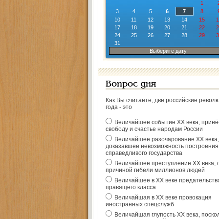
1
3
4
5
6
7
8
10
11
12
13
14
15
1
17
18
19
20
21
22
2
24
25
26
27
28
29
3
31
Выберите дату
Вопрос дня
Как Вы считаете, две российские револ
года - это
Величайшее событие ХХ века, прин
свободу и счастье народам России
Величайшее разочарование ХХ века,
доказавшее невозможность построения
справедливого государства
Величайшее преступление ХХ века, 
причиной гибели миллионов людей
Величайшее в ХХ веке предательств
правящего класса
Величайшая в ХХ веке провокация
иностранных спецслужб
Величайшая глупость ХХ века, поско