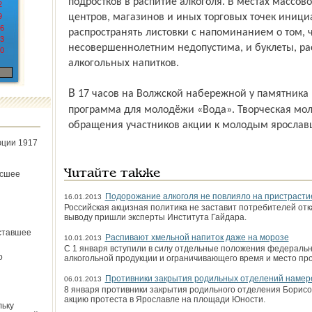
подростков в распитие алкоголя. В местах массово
2
9
центров, магазинов и иных торговых точек иници
6
распространять листовки с напоминанием о том, 
3
несовершеннолетним недопустима, и буклеты, ра
0
алкогольных напитков.
В 17 часов на Волжской набережной у памятника Некрасову состоится интерактивная
программа для молодёжи «Вода». Творческая мол
обращения участников акции к молодым ярослав
юции 1917
Читайте также
ёсшее
Подорожание алкоголя не повлияло на пристрастие
16.01.2013
Российская акцизная политика не заставит потребителей отказ
выводу пришли эксперты Института Гайдара.
ставшее
Распивают хмельной напиток даже на морозе
10.01.2013
С 1 января вступили в силу отдельные положения федеральн
о
алкогольной продукции и ограничивающего время и место пр
Противники закрытия родильных отделений намер
06.01.2013
8 января противники закрытия родильного отделения Борис
акцию протеста в Ярославле на площади Юности.
льку