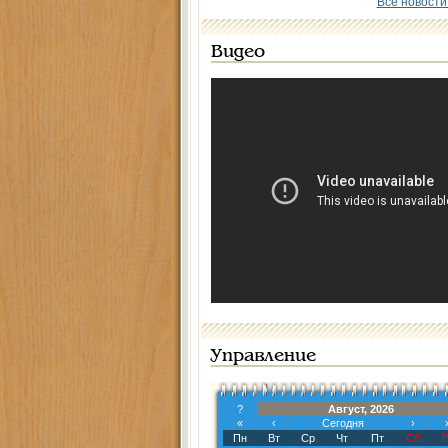
Все новости
Видео
Управление
?
Август, 2026
«
‹
Сегодня
›
Пн
Вт
Ср
Чт
Пт
Сб
В