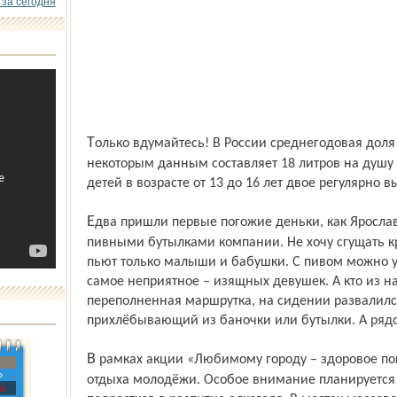
 за сегодня
Только вдумайтесь! В России среднегодовая доля употребления чистого алкоголя по
некоторым данным составляет 18 литров на душу 
детей в возрасте от 13 до 16 лет двое регулярно 
Едва пришли первые погожие деньки, как Ярославль наводнили «вооружённые»
пивными бутылками компании. Не хочу сгущать кра
пьют только малыши и бабушки. С пивом можно ув
самое неприятное – изящных девушек. А кто из на
переполненная маршрутка, на сидении развалилс
прихлёбывающий из баночки или бутылки. А рядо
В рамках акции «Любимому городу – здоровое поколение!» пройдут рейды по местам
»
отдыха молодёжи. Особое внимание планируется
с