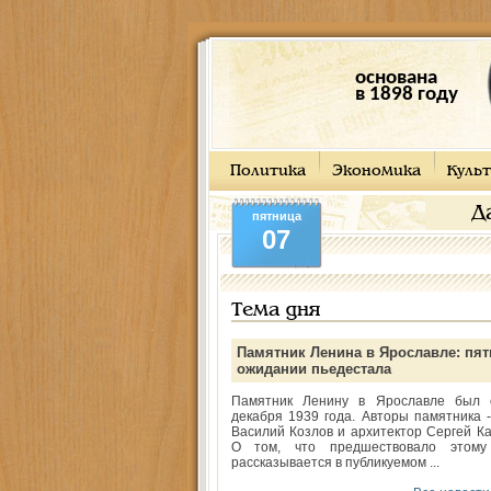
основана
в 1898 году
Политика
Экономика
Культ
Д
пятница
07
Тема дня
Памятник Ленина в Ярославле: пят
ожидании пьедестала
Памятник Ленину в Ярославле был 
декабря 1939 года. Авторы памятника -
Василий Козлов и архитектор Сергей Ка
О том, что предшествовало этому
рассказывается в публикуемом ...