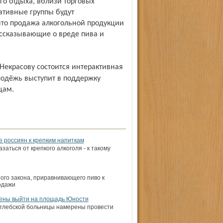
го отдыха, вблизи торговых
ативные группы будут
что продажа алкогольной продукции
ссказывающие о вреде пива и
одёжь выступит в поддержку
цам.
 россиян к крепким напиткам
аться от крепкого алкоголя - к такому
ого закона, приравнивающего пиво к
одажи
ены выйти на площадь Юности
оглебской больницы намерены провести