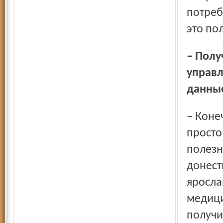
потреб
это по
– Получается, что социология – это мощный инструмент
управл
данные
– Конечно. Вообще, у нас очень тонкая работа. Мало
просто
полезн
донест
яросла
медици
получи