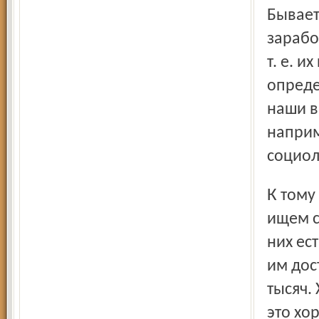
Бывает
зарабо
т. е. 
опреде
наши в
наприм
социол
К тому же мы стараемся всячески помогать ребятам,
ищем с
них ес
им дос
тысяч.
это хо