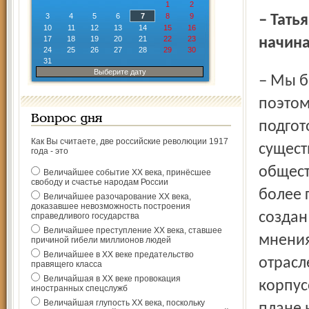
1
2
3
4
5
6
7
8
9
– Татьяна Павловна, расскажите, пожалуйста, как вы
10
11
12
13
14
15
16
17
18
19
20
21
22
23
начин
24
25
26
27
28
29
30
31
Выберите дату
– Мы были первым подобным центром в Ярославле,
поэтом
Вопрос дня
подгот
Как Вы считаете, две российские революции 1917
сущест
года - это
общест
Величайшее событие ХХ века, принёсшее
свободу и счастье народам России
более 
Величайшее разочарование ХХ века,
доказавшее невозможность построения
создан
справедливого государства
Величайшее преступление ХХ века, ставшее
мнения
причиной гибели миллионов людей
Величайшее в ХХ веке предательство
отрасл
правящего класса
Величайшая в ХХ веке провокация
корпус
иностранных спецслужб
Величайшая глупость ХХ века, поскольку