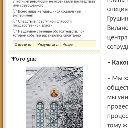
плане 
участники революций не осознавали последствий
ими совершённого
специа
Всего лишь не удавшийся социальный
эксперимент
Грушин
Следствие преступной слабости
государственной власти
Вилано
Неудачное стечение обстоятельств, при
котором события развивались спонтанно
центра
Архив
сотруд
Фото дня
– Как
– Мы занимаемся систематическим исследованием
общест
мы уни
провес
процес
тому ж