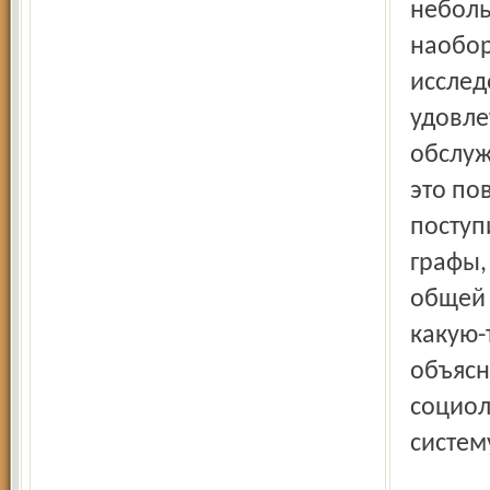
неболь
наобор
исслед
удовле
обслуж
это по
поступ
графы,
общей 
какую-
объясн
социол
систем