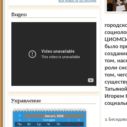
Все новости за сегодня
Видео
городск
социоло
ЦИОМСИ, 
было пр
создани
том, нас
роли си
том, чег
существ
Татьяно
Игорем 
Управление
социаль
?
Август, 2026
Беседов
«
‹
Сегодня
›
»
Пн
Вт
Ср
Чт
Пт
Сб
Вс