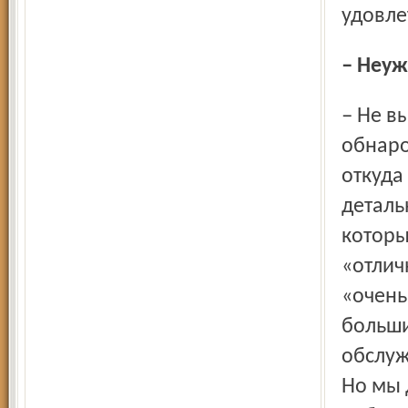
удовле
– Неу
– Не вы одна удивляетесь таким результатам. Я
обнаро
откуда
деталь
которы
«отлич
«очень
больши
обслуж
Но мы 