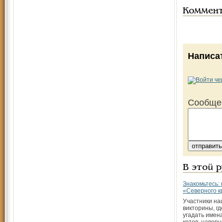
Коммен
Написа
Сообще
В этой 
Знакомьтесь:
«Северного к
Участники н
викторины, г
угадать имен