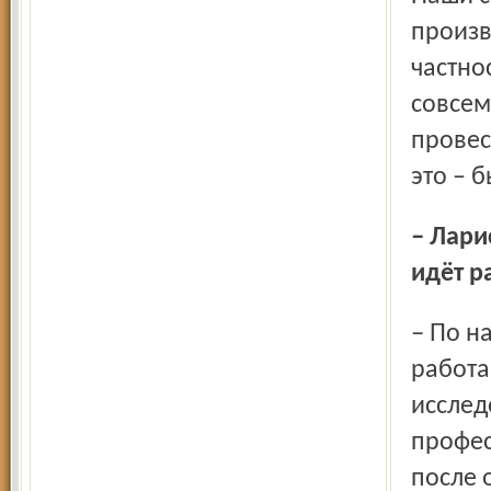
произв
частно
совсем
провес
это – 
– Лариса Дмитриевна, какое количество выпускников
идёт р
– По нашим данным, более 50 процентов выпускников
работа
исслед
профес
после 