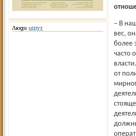
отноше
– В нашем обществе сейчас социология имеет большой
Люди
ищут
вес, о
более 
часто 
власти
от пол
мирног
деятел
стояще
деятел
должны
операт