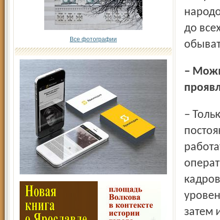
народо
до все
Все фотографии
обыват
– Можно чуть подробнее об уникальности? В чём она
проявл
– Только наш центр сейчас имеет (и всегда имел)
постоя
работа
операт
кадров
уровен
затем 