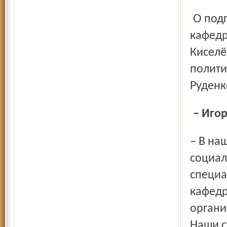
О подготовке социологов нам рассказали заведующий
кафедр
Киселё
полити
Руденк
– Иг
– В нашем университете в 2004 году на базе факультета
социал
специа
кафедр
органи
Наши с