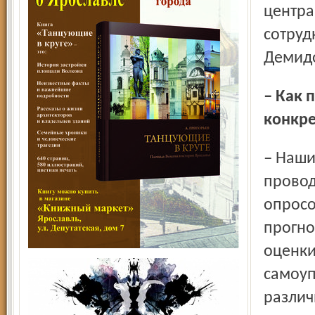
центра
сотруд
Демид
– Как проходят исследования? В каких формах? Что
конкре
– Наши сотрудники (а иногда и студенты-практиканты)
провод
опросо
прогно
оценки
самоуп
различ