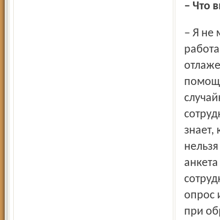
– Что
– Я не могу всем и каждому объяснить, как этот механизм
работа
отлаже
помощь
случай
сотруд
знает,
нельзя
анкета
сотруд
опрос 
при об