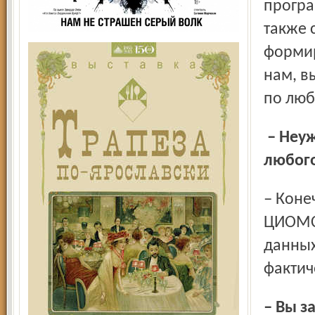
програ
также 
формир
нам, в
по люб
– Неужели можно просто прийти и посмотреть результат
любого
– Конечно. Некоторые из них выложены на сайте
ЦИОМСИ
данных
фактич
– Вы занимаете свой пост более 20 лет. Как изменилось