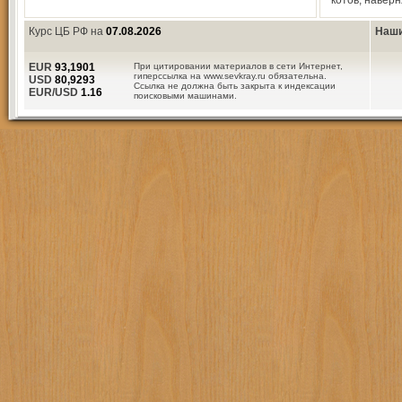
котов, навер
Курс ЦБ РФ на
07.08.2026
Наши
EUR
93,1901
При цитировании материалов в сети Интернет,
гиперссылка на www.sevkray.ru обязательна.
USD
80,9293
Ссылка не должна быть закрыта к индексации
EUR/USD
1.16
поисковыми машинами.