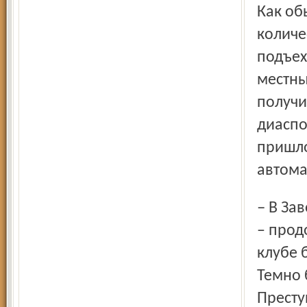
Как об
количе
подъех
местны
получи
диаспо
пришло
автомат
– В Заволжском районе получилось не так благополучно,
– прод
клубе 
Темно 
Престу