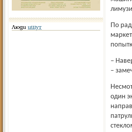
лимузи
По радиостанции передают, что в продовольственном
Люди
ищут
маркет
попытк
– Наверняка кто-то хотел мимо кассы лишнее протащить,
– заме
Несмотря на то, что к месту преступления уже выехал
один э
направ
патрул
стекло