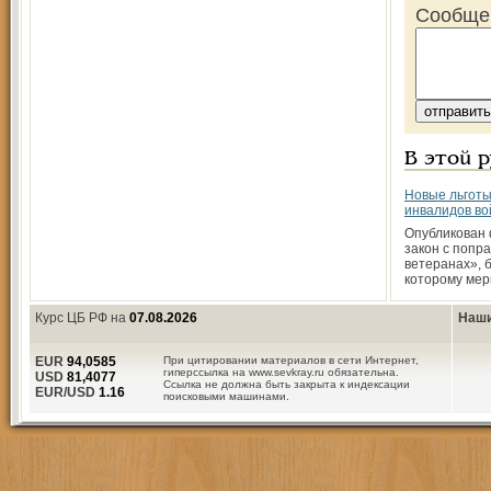
Сообще
В этой 
Новые льготы
инвалидов во
Опубликован
закон с попра
ветеранах», 
которому ме
Курс ЦБ РФ на
07.08.2026
Наши
EUR
94,0585
При цитировании материалов в сети Интернет,
гиперссылка на www.sevkray.ru обязательна.
USD
81,4077
Ссылка не должна быть закрыта к индексации
EUR/USD
1.16
поисковыми машинами.