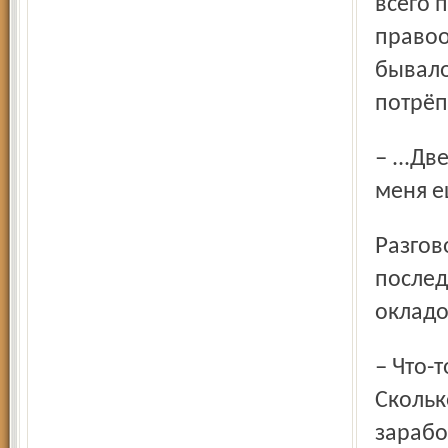
всего 
правоо
бывало
потрёп
– ...Две тысячи в кармане, – бурчал ещё долго Сергей. – У
меня е
Разговор логично скатился на традиционную тему
послед
окладо
– Что-то в это верится с трудом! – замечает прапорщик. –
Скольк
зарабо