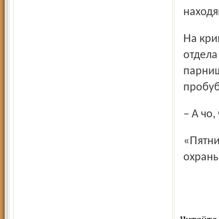
находя
На крики женщин наконец-то в развалку из другого
отдела
парниш
пробуб
– А чо
«Пятничный вечер» в Брагине без вневедомственной
охраны