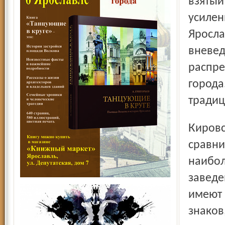
взятый
усилен
Яросла
вневед
распре
города
традиц
Кировский район ходит в лидерах потому, что на его
сравни
наибол
заведе
имеют 
знаков