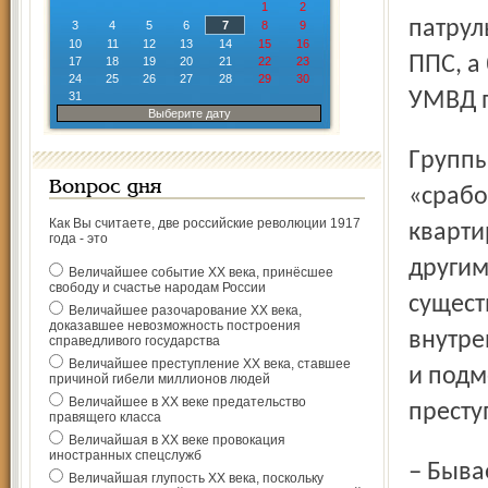
1
2
патрул
3
4
5
6
7
8
9
10
11
12
13
14
15
16
ППС, а
17
18
19
20
21
22
23
24
25
26
27
28
29
30
УМВД п
31
Выберите дату
Группы захвата ОВО занимаются не только выездами на
Вопрос дня
«срабо
Как Вы считаете, две российские революции 1917
кварти
года - это
другим
Величайшее событие ХХ века, принёсшее
свободу и счастье народам России
сущест
Величайшее разочарование ХХ века,
доказавшее невозможность построения
внутре
справедливого государства
Величайшее преступление ХХ века, ставшее
и подм
причиной гибели миллионов людей
Величайшее в ХХ веке предательство
престу
правящего класса
Величайшая в ХХ веке провокация
иностранных спецслужб
– Бывает, наш экипаж оказывается ближе к месту
Величайшая глупость ХХ века, поскольку