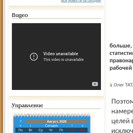
Все новости за сегодня
Видео
больше,
статист
правона
рабочей
Олег ТА
Поэтому журналисты, пишущие на криминальные темы и
Управление
намере
целей 
?
Август, 2026
«
‹
Сегодня
›
»
исключ
Пн
Вт
Ср
Чт
Пт
Сб
Вс