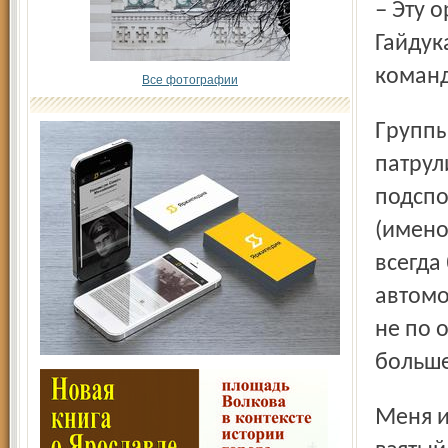
– Эту ориентировку с утра гоняют, – замечает напарник
Гайдук
команд
Все фотографии
Группы захвата вневедом­ственной охраны,
патрул
подспо
(имено
всегда
автомо
не по 
больше
Меня интересует количество командиров на отдельно