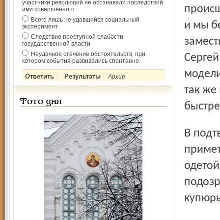
участники революций не осознавали последствий
происш
ими совершённого
Всего лишь не удавшийся социальный
и мы б
эксперимент
Следствие преступной слабости
замест
государственной власти
Неудачное стечение обстоятельств, при
Сергей
котором события развивались спонтанно
модели
Архив
так же
Фото дня
быстре
В подтверждение его слов радиостанция сообщает
примет
одетой
подозр
купюр