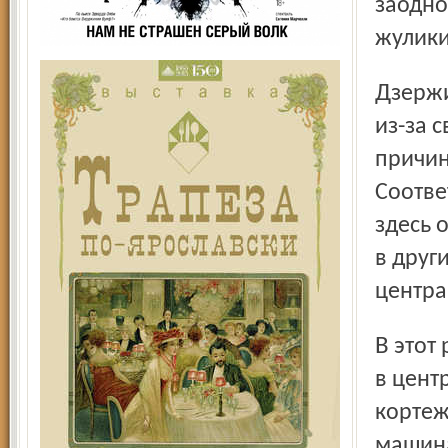
заодно
жулики
Дзержинский же район занимает второе место не столько
из-за 
причин
Соотве
здесь 
в друг
центра
В этот раз наш экипаж вневедомственной охраны поехал
в цент
кортеж
машина