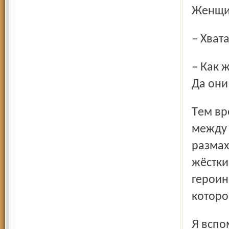
Женщ
– Хват
– Как же «охрана», – немедленно откликнулась кассир. –
Да они
Тем временем парень выскочил из узкого коридора
между 
размах
жёстки
героин
которо
Я вспомнил, что этого «нарика» не раз и не два видел в