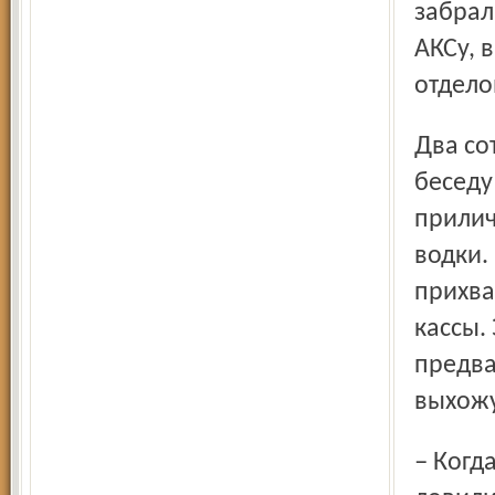
забрал
АКСу, 
отдело
Два сотрудника ОВО уже внутри ведут задушевную
беседу
прилич
водки.
прихва
кассы.
предва
выхожу
– Когда мы работали в группе захвата, кого мы только не