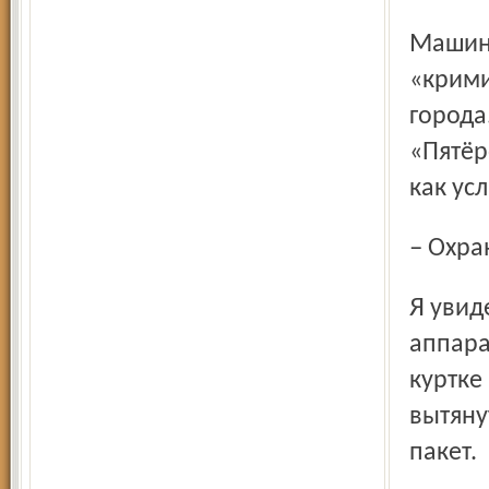
Машина вневедомственной охраны высадила меня в
«крими
города
«Пятёр
как ус
– Охр
Я увидел, как, отжимая очередь, мимо кассовых
аппара
куртке
вытяну
пакет.