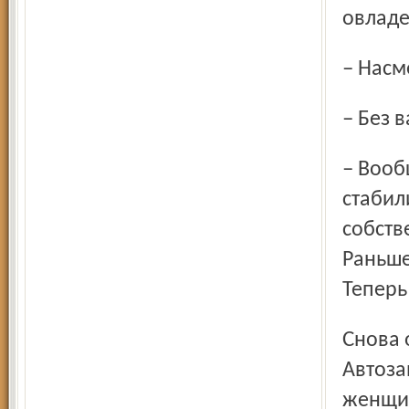
овладе
– Насм
– Без
– Вообще-то ситуация во­круг ночных клубов
стабил
собств
Раньше
Теперь
Снова ожила рация. На этот раз был вызов с улицы
Автоза
женщин