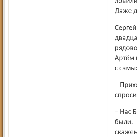
ловили
Даже д
Сергей прослужил во вневедомственной охране около
двадца
рядово
Артём 
с самы
– Приходилось применять и использовать оружие? –
спроси
– Нас Бог миловал, – ответил Гайдук, – но у других случаи
были. 
скажем