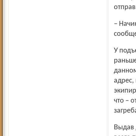
отправ
– Начинается вечер в пятницу... – прокомментировал
сообще
У подъезда дома уже дежурила машина. Приехавшие
раньше
данном
адрес,
экипир
что – 
загреб
Выдав дежурный заряд обид на власть, которые чаще