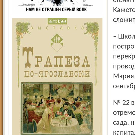
стены 
Кажетс
сложит
– Школа находится в аварийном состоянии, здание было
постро
перекр
провод
Мэрия 
сентяб
№ 22 в другое помещение, предоставив
отремо
сада, 
капита