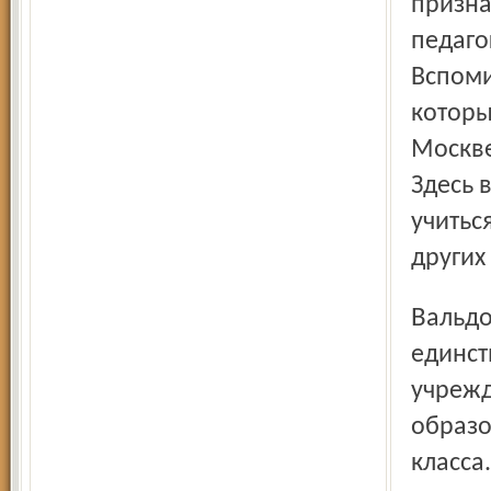
призна
педаго
Вспоми
которы
Москве
Здесь 
учитьс
других
Вальдорфская школа уникальна тем, что это
единст
учрежд
образо
класса.