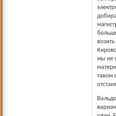
электр
добира
магист
больше
возить
Кировс
мы не 
матери
таком 
отстаи
Вальдорфцы не просто протестуют – у них есть свой
вариан
один. 