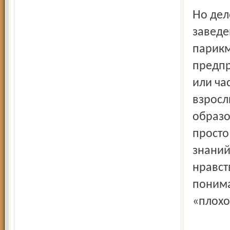
Но дело даже не в уникальности этого учебного
заведен
парикм
предпр
или ча
взросл
образо
просто
знаний
нравст
понима
«плохо»