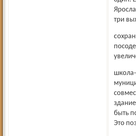
Яросла
три вы
сохранить вальдорфскую школу-сад на улице Вольной и
посоде
увелич
школа-сад готова в рамках государственно-частного или
муници
совмес
здание
быть п
Это по