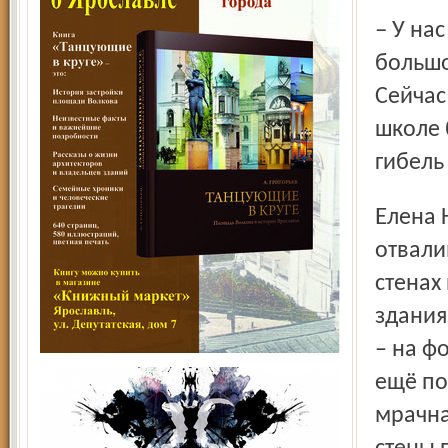
– У нас не только школа, но и детский сад – нужен
большо
Сейчас 
школе 
гибель
Елена Юрьевна показывает фотографии «интерьеров» –
отвали
стенах
здания
– на ф
ещё по
мрачна