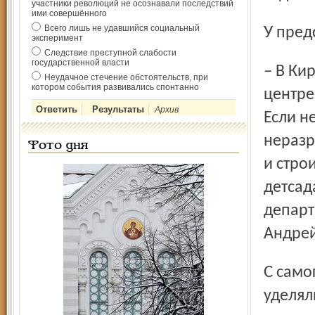
участники революций не осознавали последствий
ими совершённого
Всего лишь не удавшийся социальный
У пре
эксперимент
Следствие преступной слабости
государственной власти
– В Кировском районе площадок для строительства нет. В
Неудачное стечение обстоятельств, при
котором события развивались спонтанно
центре
Архив
Если н
неразр
Фото дня
и стро
детсад
департ
Андрей
С самого новоселья зданиям на Вольной вальдорфцы
уделял