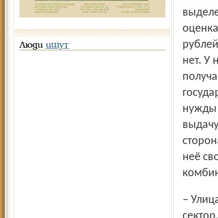
выделе
оценка
рублей
Люди
ищут
нет. У
получа
госуда
нужды 
выдачу
сторон
неё св
комбин
– Улица Верхняя, дом 5а. Тугова гора, кругом частный
сектор