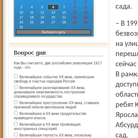
1
2
сада.
3
4
5
6
7
8
9
10
11
12
13
14
15
16
17
18
19
20
21
22
23
– В 1995 – 1996 годах администрация области передала в
24
25
26
27
28
29
30
31
Выберите дату
безвоз
на ули
Вопрос дня
перешл
сейчас
Как Вы считаете, две российские революции 1917
года - это
В рамк
Величайшее событие ХХ века, принёсшее
свободу и счастье народам России
доступ
Величайшее разочарование ХХ века,
доказавшее невозможность построения
област
справедливого государства
Величайшее преступление ХХ века, ставшее
ребят 
причиной гибели миллионов людей
Величайшее в ХХ веке предательство
Яросла
правящего класса
Абсурд
Величайшая в ХХ веке провокация
иностранных спецслужб
сад.
Величайшая глупость ХХ века, поскольку