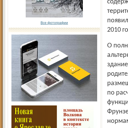
содерж
террит
появил
Все фотографии
2010 г
О полном закрытии школы речи не идёт – в качестве
альтер
здание
родите
размещ
по рас
функци
Фрунзе
нормам