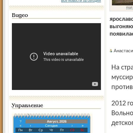
Все новости за сегодня
еще
Видео
ярослав
выгоняю
появилас
Анаста
На страницах ярославских изданий «вальдорфская тема»
муссир
против
2012 года вальдорфская школа-сад должна съехать с
Управление
Вольно
?
Август, 2026
детско
«
‹
Сегодня
›
»
Пн
Вт
Ср
Чт
Пт
Сб
Вс