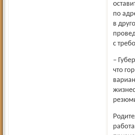
оставить для 4 групп вальдорфского детского сада здание
по адр
в друг
провед
с треб
– Губернатор – наша надежда. И мы не теряем веры в то,
что го
вариан
жизнес
резюми
Родители верят в то, что существующая с 1990 года школа,
работа