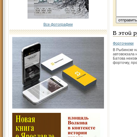
Все фотографии
В этой 
Форточники
В Рыбинске н
автовокзала 
Батова неизв
форточку, пр