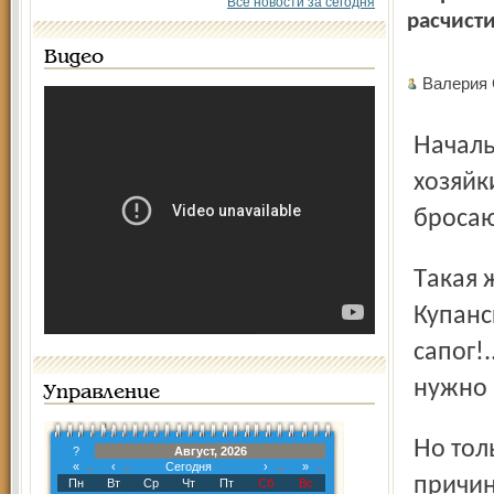
Все новости за сегодня
расчист
Видео
Валерия
Начальник МУП ЖКХ Александр Грошев жалуется: осень,
хозяйк
бросаю
Такая же история с засорениями на сетях в Кубринске,
Купанс
сапог!
нужно 
Управление
Но только ли подобная бесхозяйственность стала
?
Август, 2026
«
‹
Сегодня
›
»
причин
Пн
Вт
Ср
Чт
Пт
Сб
Вс