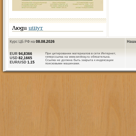
Люди
ищут
Курс ЦБ РФ на
08.08.2026
Наши
EUR
94,8366
При цитировании материалов в сети Интернет,
гиперссылка на www.sevkray.ru обязательна.
USD
82,1665
Ссылка не должна быть закрыта к индексации
EUR/USD
1.15
поисковыми машинами.