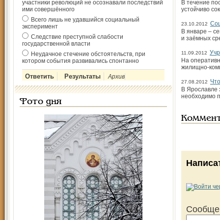
участники революций не осознавали последствий
В течение по
ими совершённого
устойчиво сок
Всего лишь не удавшийся социальный
Соц
23.10.2012
эксперимент
В январе – с
Следствие преступной слабости
и заёмных ср
государственной власти
Учр
11.09.2012
Неудачное стечение обстоятельств, при
На оперативн
котором события развивались спонтанно
жилищно-комм
Архив
Что
27.08.2012
В Ярославле 
необходимо п
Фото дня
Коммен
Написа
Сообще