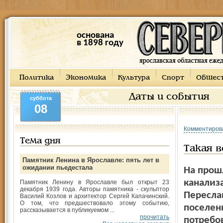
основана
в 1898 году
Политика
Экономика
Культура
Спорт
Общес
Даты и события
суббота
08
Комментиров
Тема дня
Такая в
Памятник Ленина в Ярославле: пять лет в
ожидании пьедестала
На прош
канализ
Памятник Ленину в Ярославле был открыт 23
декабря 1939 года. Авторы памятника - скульптор
Переслав
Василий Козлов и архитектор Сергей Капачинский.
О том, что предшествовало этому событию,
поселен
рассказывается в публикуемом ...
прочитать
потребо