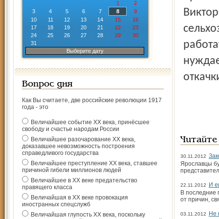
1
2
Виктор
3
4
5
6
7
8
9
10
11
12
13
14
15
16
сельхо
17
18
19
20
21
22
23
24
25
26
27
28
29
30
работа
31
Выберите дату
нуждае
откачки
Вопрос дня
Как Вы считаете, две российские революции 1917
года - это
Величайшее событие ХХ века, принёсшее
свободу и счастье народам России
Величайшее разочарование ХХ века,
Читайте
доказавшее невозможность построения
справедливого государства
Зак
30.11.2012
Величайшее преступление ХХ века, ставшее
Ярославцы бу
причиной гибели миллионов людей
представител
Величайшее в ХХ веке предательство
И е
22.11.2012
правящего класса
В последние 
Величайшая в ХХ веке провокация
от причин, с
иностранных спецслужб
Не 
Величайшая глупость ХХ века, поскольку
03.11.2012