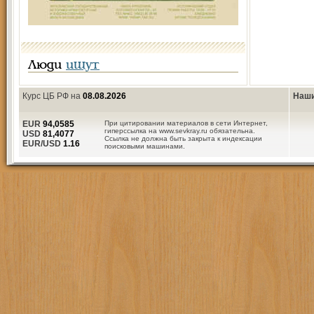
Люди
ищут
Курс ЦБ РФ на
08.08.2026
Наши
EUR
94,0585
При цитировании материалов в сети Интернет,
гиперссылка на www.sevkray.ru обязательна.
USD
81,4077
Ссылка не должна быть закрыта к индексации
EUR/USD
1.16
поисковыми машинами.