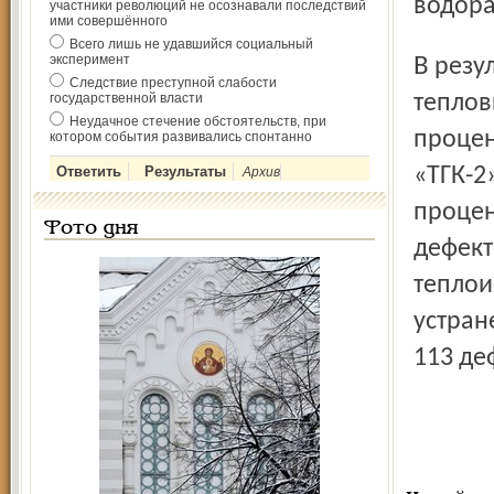
водора
участники революций не осознавали последствий
ими совершённого
Всего лишь не удавшийся социальный
эксперимент
В результате проведённых гидравлических испытаний
Следствие преступной слабости
государственной власти
теплов
Неудачное стечение обстоятельств, при
процен
котором события развивались спонтанно
«ТГК-2
Архив
процен
Фото дня
дефект
теплои
устран
113 де