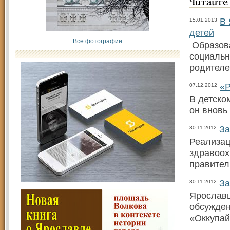
Читайте
В 
15.01.2013
детей
Все фотографии
Образова
социальн
родителе
«Р
07.12.2012
В детско
он вновь
За
30.11.2012
Реализац
здравоох
правител
За
30.11.2012
Ярославц
обсужден
«Оккупай