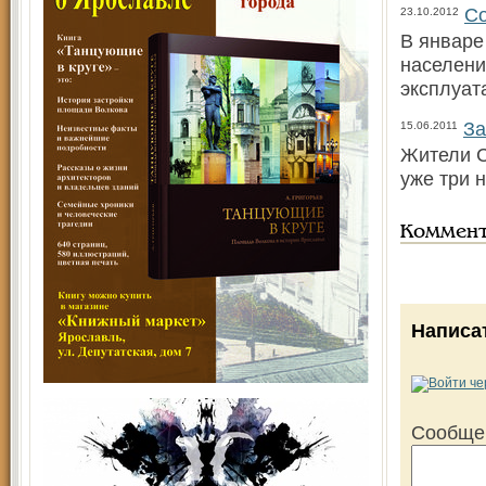
Со
23.10.2012
В январе
населени
эксплуат
За
15.06.2011
Жители С
уже три 
Коммен
Написа
Сообще