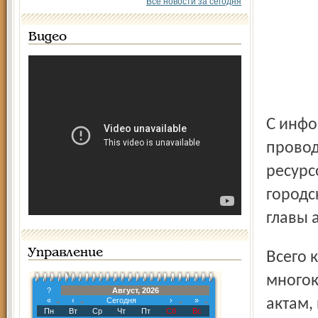
Все новости за сегодня
Видео
С информацией о наиболее значимых мероприятиях,
провод
ресурс
городс
главы 
Управление
Всего к зиме необходимо подготовить 4345
многок
?
Август, 2026
«
‹
Сегодня
›
»
актам
Пн
Вт
Ср
Чт
Пт
Сб
Вс