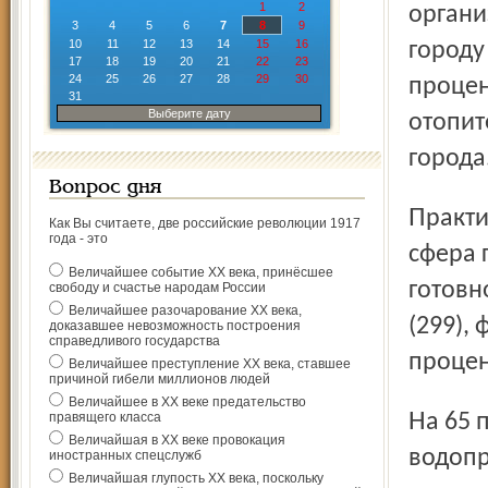
1
2
органи
3
4
5
6
7
8
9
10
11
12
13
14
15
16
городу
17
18
19
20
21
22
23
24
25
26
27
28
29
30
процен
31
Выберите дату
отопит
города
Вопрос дня
Практически готова к наступлению холодов социальная
Как Вы считаете, две российские революции 1917
года - это
сфера 
Величайшее событие ХХ века, принёсшее
готовн
свободу и счастье народам России
Величайшее разочарование ХХ века,
(299), 
доказавшее невозможность построения
справедливого государства
процен
Величайшее преступление ХХ века, ставшее
причиной гибели миллионов людей
Величайшее в ХХ веке предательство
На 65 процентов выполнен план замены изношенных
правящего класса
Величайшая в ХХ веке провокация
водопр
иностранных спецслужб
Величайшая глупость ХХ века, поскольку