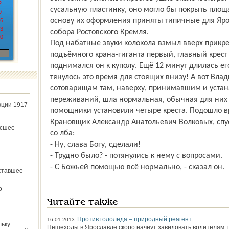
2
сусальную пластинку, оно могло бы покрыть площа
9
основу их оформления приняты типичные для Яро
6
3
собора Ростовского Кремля.
0
Под набатные звуки колокола взмыл вверх прикр
подъёмного крана-гиганта первый, главный крест 
поднимался он к куполу. Ещё 12 минут длилась ег
тянулось это время для стоящих внизу! А вот Вла
сотоварищам там, наверху, принимавшим и устан
переживаний, шла нормальная, обычная для них р
юции 1917
помощники установили четыре креста. Подошло в
Крановщик Александр Анатольевич Волковых, спус
ёсшее
со лба:
- Ну, слава Богу, сделали!
- Трудно было? - потянулись к нему с вопросами.
- С Божьей помощью всё нормально, - сказал он.
ставшее
о
Читайте также
Против гололеда – природный реагент
16.01.2013
льку
Пешеходы в Ярославле скоро начнут завидовать водителям,