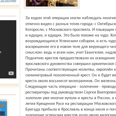
 за сегодня
За ходом этой операции могли наблюдать многие ярославцы. Собор на Стрелке
отлично виден с разных точек города: с Октябрьск
Которосли, с Московского проспекта. И плывущие
и идущих, и едущих. Это было похоже на чудо. Хотя
возрождающимся Успенским собором, и есть чудо.
воскрешение его в новом теле для верующего ч
смыслом: ведь и всем нам, учит Евангелие, надле
Поднятию крестов предшествовало их освящение н
ярославского духовенства совершил архиепископ 
Прочитаны соответствующие молитвы, окроплён 
семиметровый позолоченный крест. Он и будет вен
креста около восьмисот килограммов. Он железны
Следующую часть операции - золочение - провод
реставраторы под руководством Сергея Викторови
золотили уже многие купола и кресты в России, а 
летия Крещения Руси на реставрации Московског
Бригада прибыла в Ярославль в конце июля и поч
»
с
золочение успенских крестов ушло около килограм