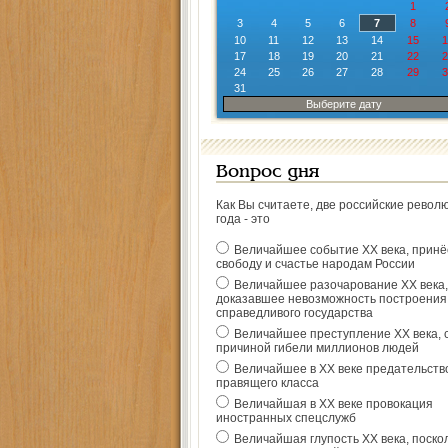
1
3
4
5
6
7
8
10
11
12
13
14
15
1
17
18
19
20
21
22
2
24
25
26
27
28
29
3
31
Выберите дату
Вопрос дня
Как Вы считаете, две российские револ
года - это
Величайшее событие ХХ века, прин
свободу и счастье народам России
Величайшее разочарование ХХ века,
доказавшее невозможность построения
справедливого государства
Величайшее преступление ХХ века, 
причиной гибели миллионов людей
Величайшее в ХХ веке предательств
правящего класса
Величайшая в ХХ веке провокация
иностранных спецслужб
Величайшая глупость ХХ века, поско