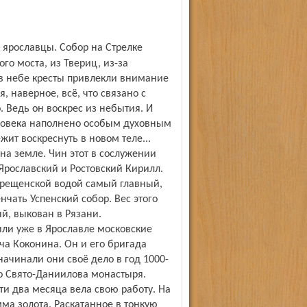
ого моста, из Твериц, из-за
 в небе кресты привлекли внимание
, наверное, всё, что связано с
 Ведь он воскрес из небытия. И
еловека наполнено особым духовным
жит воскреснуть в новом теле...
а земле. Чин этот в сослужении
Ярославский и Ростовский Кирилл.
крещенской водой самый главный,
чать Успенский собор. Вес этого
й, выкован в Рязани.
или уже в Ярославле московские
ча Коконина. Он и его бригада
начинали они своё дело в год 1000-
о Свято-Даниилова монастыря.
ти два месяца вела свою работу. На
ма золота. Раскатанное в тонкую