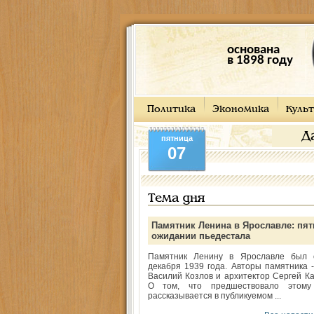
основана
в 1898 году
Политика
Экономика
Культ
Д
пятница
07
Тема дня
Памятник Ленина в Ярославле: пят
ожидании пьедестала
Памятник Ленину в Ярославле был 
декабря 1939 года. Авторы памятника -
Василий Козлов и архитектор Сергей Ка
О том, что предшествовало этому
рассказывается в публикуемом ...