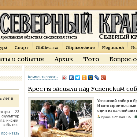
ура
Спорт
Общество
Образование
Медицина
Ис
аты и события
Архив
Фото
Вопрос-
Комментировать
Кресты засияли над Успенским со
ь лет в
Успенский собор в Я
И хотя строительные
один из важнейших 
открыт 23
 скульптор
Ирина ХРУПАЛОВА
пачинский.
 событию,
прочитать