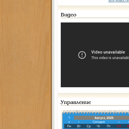
Все новости
Видео
Управление
?
Август, 2026
«
‹
Сегодня
›
Пн
Вт
Ср
Чт
Пт
Сб
В