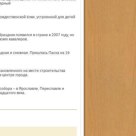
варный
ждественской ёлки, устроенной для детей
аздник появился в стране в 2007 году, но
ских кавалеров.
одная и снежная. Пришлась Пасха на 19
тановленного на месте строительства
м центре города.
собора – в Ярославле, Переславле и
адцатого века.