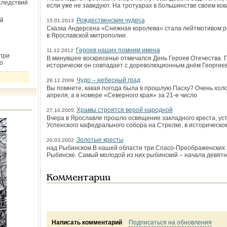
следствий
если уже не завидуют. На тротуарах в большинстве своем ко
й
Рождественские чудеса
15.01.2013
Сказка Андерсена «Снежная королева» стала лейтмотивом ро
в Ярославской митрополии.
Героев наших помним имена
11.12.2012
при
В минувшее воскресенье отмечался День Героев Отечества. Пр
о
исторически он совпадает с дореволюционным днём Георгиев
Чудо – небесный град
26.12.2009
Вы помните, какая погода была в прошлую Пасху? Очень хол
апреля, а в номере «Северного края» за 21-е число
Храмы строятся верой народной
27.10.2005
Вчера в Ярославле прошло освящение закладного креста, ус
Успенского кафедрального собора на Стрелке, в историческо
Золотые кресты
20.03.2002
над Рыбинском В нашей области три Спасо-Преображенских 
Рыбинске. Самый молодой из них рыбинский – начала девятн
Комментарии
Написать комментарий
Подписаться на обновления