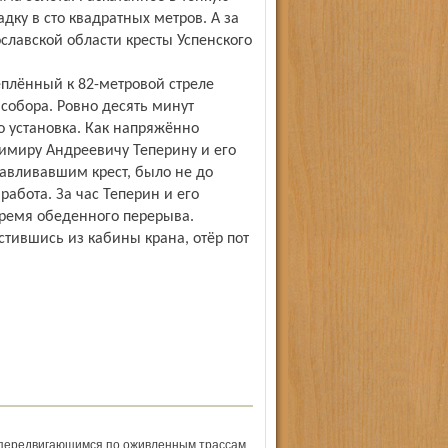
дку в сто квадратных метров. А за
славской области кресты Успенского
еплённый к 82-метровой стреле
собора. Ровно десять минут
о установка. Как напряжённо
димиру Андреевичу Теперину и его
авливавшим крест, было не до
абота. За час Теперин и его
ремя обеденного перерыва.
тившись из кабины крана, отёр пот
 передвигающимся по оживленным трассам,