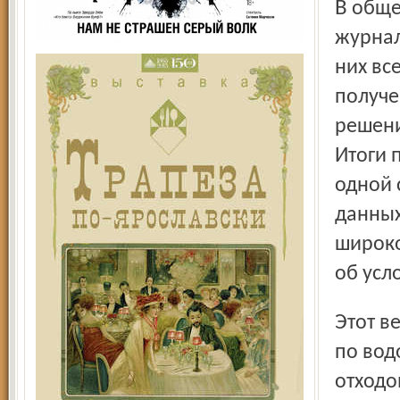
В общем, есть над чем поразмышлять и нашему брату
журнал
них вс
получе
решени
Итоги 
одной 
данных
широко
об усл
Этот весьма обстоятельный раздел с вопросами не только
по вод
отходо