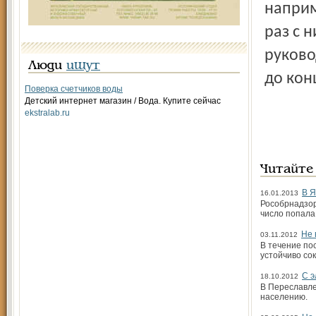
наприм
раз с 
руково
Люди
ищут
до кон
Поверка счетчиков воды
Детский интернет магазин / Вода. Купите сейчас
ekstralab.ru
Читайте
В Я
16.01.2013
Рособрнадзор
число попала
Не 
03.11.2012
В течение по
устойчиво сок
С э
18.10.2012
В Переславле
населению.