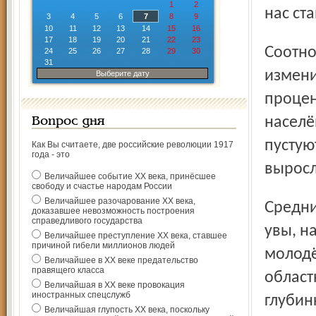
1
2
нас ст
3
4
5
6
7
8
9
10
11
12
13
14
15
16
17
18
19
20
21
22
23
Соотношение городского и сельского населения
24
25
26
27
28
29
30
31
измени
Выберите дату
процен
населё
Вопрос дня
пустую
Как Вы считаете, две российские революции 1917
года - это
выросл
Величайшее событие ХХ века, принёсшее
свободу и счастье народам России
Величайшее разочарование ХХ века,
Средний возраст жителей области – сорок один год, что,
доказавшее невозможность построения
справедливого государства
увы, н
Величайшее преступление ХХ века, ставшее
причиной гибели миллионов людей
молодё
Величайшее в ХХ веке предательство
правящего класса
област
Величайшая в ХХ веке провокация
иностранных спецслужб
глубин
Величайшая глупость ХХ века, поскольку