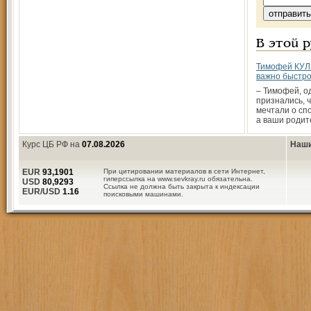
В этой 
Тимофей КУЛ
важно быстро
– Тимофей, о
признались, 
мечтали о сп
а ваши родит
Курс ЦБ РФ на
07.08.2026
Наши
EUR
93,1901
При цитировании материалов в сети Интернет,
гиперссылка на www.sevkray.ru обязательна.
USD
80,9293
Ссылка не должна быть закрыта к индексации
EUR/USD
1.16
поисковыми машинами.