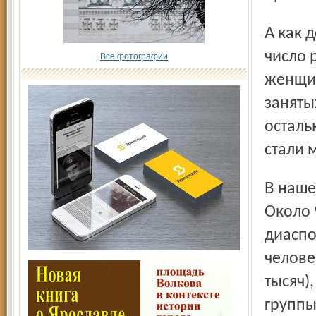
А как дела с рождаемостью? Она сокращается. Среднее
число 
Все фотографии
женщин
заняты
осталь
стали 
В нашей области живут граждане 190 национальностей.
Около 
диаспо
челове
тысяч)
группы