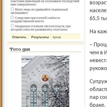
участники революций не осознавали последствий
возрас
ими совершённого
Всего лишь не удавшийся социальный
населе
эксперимент
65,5 т
Следствие преступной слабости
государственной власти
Неудачное стечение обстоятельств, при
котором события развивались спонтанно
На ка
Архив
– Процент слабого пола в Ярославле сейчас даже выше,
Фото дня
чем в 
невест
руково
Супружеских пар, по данным переписи, в Ярославской
област
пар со
браке.