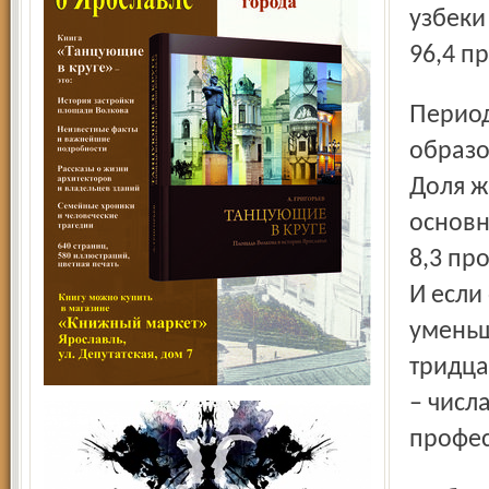
узбеки
96,4 п
Период 2002 – 2010 годов отмечен ростом уровня
образо
Доля ж
основн
8,3 пр
И если
уменьш
тридца
– числ
профе