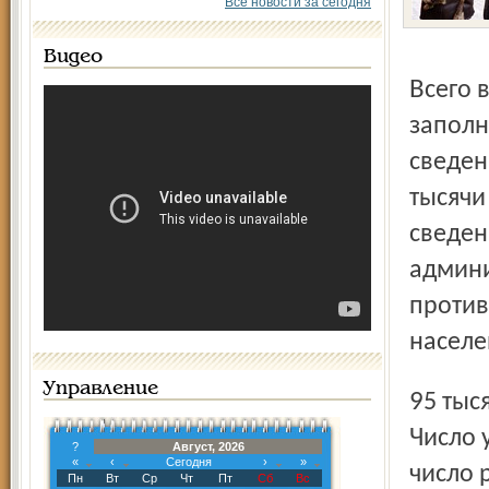
Все новости за сегодня
Видео
Всего в нашей области за полторы недели переписи
заполн
сведен
тысячи
сведен
админи
против
населе
Управление
95 тысяч и составляет 1 миллион 272 тысячи 486 человек.
Число 
?
Август, 2026
«
‹
Сегодня
›
»
число 
Пн
Вт
Ср
Чт
Пт
Сб
Вс