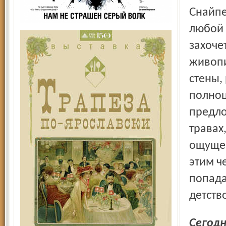
Снайперскому чутью этого человека может позавидовать
любой 
захоче
живопи
стены,
полноц
предло
травах
ощущен
этим ч
попада
детств
Сегод