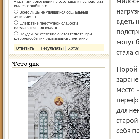
милосе
участники революций не осознавали последствий
ими совершённого
нагруз
Всего лишь не удавшийся социальный
эксперимент
вдеть 
Следствие преступной слабости
государственной власти
подстр
Неудачное стечение обстоятельств, при
котором события развивались спонтанно
могут 
Архив
стала 
Фото дня
Порой доходит до того, что на время отпуска некоторые
заране
месте 
перефо
для не
старой
себя п