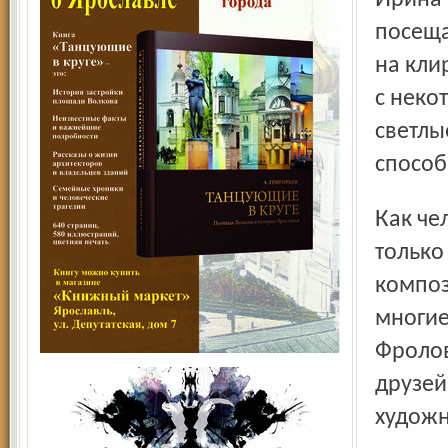
посеща
на кли
с неко
светлы
способ
Как человек с активной жизненной позицией, она не
только
композ
многие
Фролов
друзей
художн