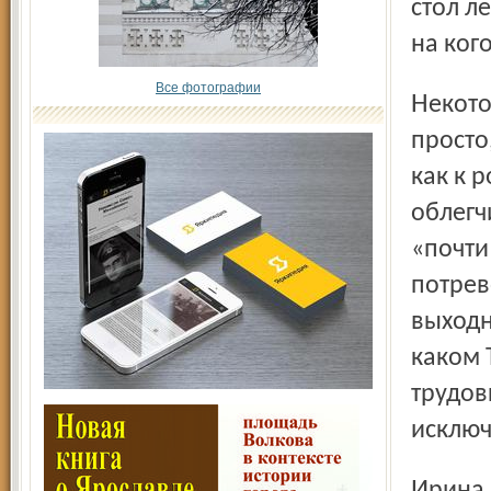
стол л
на кого
Все фотографии
Некоторые считают, что стариков разбаловать так же
просто,
как к р
облегч
«почти
потрев
выходн
каком 
трудов
исключ
Ирина – искренне верующий человек. Сначала просто