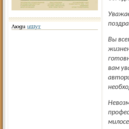
Уважаемые социальные работники! От всей души
поздра
Люди
ищут
Вы всегда рядом с теми, кто оказался в трудной
жизнен
готов
вам ув
автори
необхо
Невозможно представить себе человека вашей
профес
милосе