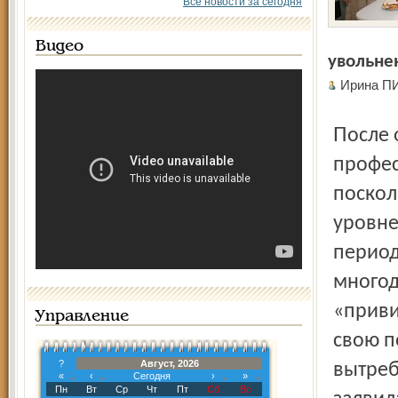
Все новости за сегодня
Видео
увольне
Ирина 
После окончания педагогического института (по
профес
поскол
уровне
период
многод
«приви
Управление
свою п
?
Август, 2026
вытреб
«
‹
Сегодня
›
»
Пн
Вт
Ср
Чт
Пт
Сб
Вс