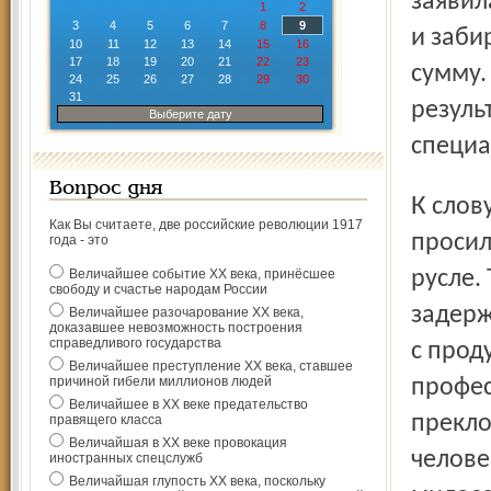
заявил
1
2
3
4
5
6
7
8
9
и заби
10
11
12
13
14
15
16
17
18
19
20
21
22
23
сумму.
24
25
26
27
28
29
30
31
резуль
Выберите дату
специа
Вопрос дня
К слову сказать, некоторое время спустя директриса
Как Вы считаете, две российские революции 1917
просил
года - это
Величайшее событие ХХ века, принёсшее
русле.
свободу и счастье народам России
задерж
Величайшее разочарование ХХ века,
доказавшее невозможность построения
справедливого государства
с прод
Величайшее преступление ХХ века, ставшее
причиной гибели миллионов людей
профес
Величайшее в ХХ веке предательство
прекло
правящего класса
Величайшая в ХХ веке провокация
челове
иностранных спецслужб
Величайшая глупость ХХ века, поскольку