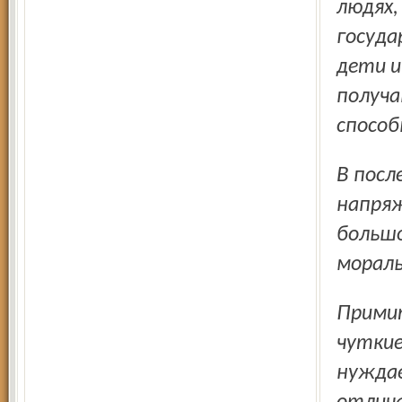
людях,
госуда
дети и
получа
способ
В последнее время вы работаете в довольно сложных и
напряж
большо
мораль
Примите слова глубокой благодарности за ваш труд,
чуткие
нуждае