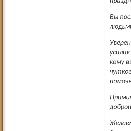
праздн
Вы посвятили себя очень важному делу – работе с
людьми
Уверены, что вы и далее будете прикладывать все
усилия
кому в
чуткое
помочь
Примите благодарность за ваш нелёгкий труд, за
доброт
Желаем всем вам крепкого здоровья, счастья,