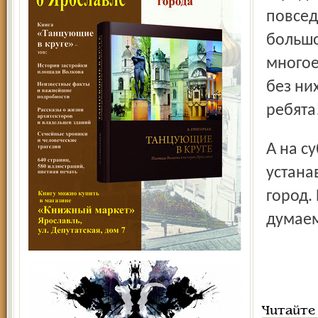
повсед
большо
многое
без ни
ребята
А на субботниках будем сажать цветы и деревья,
устана
город.
думае
Читайте