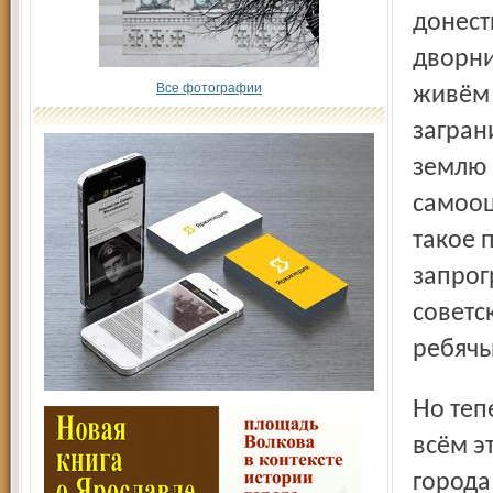
донест
дворни
Все фотографии
живём 
загран
землю 
самооц
такое 
запрог
советс
ребячь
Но теперь, если мы уже не дети, давайте подумаем обо
всём э
города