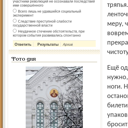
участники революций не осознавали последствий
тряпья
ими совершённого
Всего лишь не удавшийся социальный
ленточ
эксперимент
Следствие преступной слабости
меру, 
государственной власти
Неудачное стечение обстоятельств, при
воврем
котором события развивались спонтанно
прекра
Архив
чистот
Фото дня
Ещё одна наша «древняя традиция» – всё, что нам не
нужно,
ноги. 
остано
билети
упаков
бросит