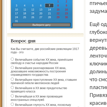
1
2
птичье
3
4
5
6
7
8
9
10
11
12
13
14
15
16
задума
17
18
19
20
21
22
23
24
25
26
27
28
29
30
31
Ещё один ритуал, как считают многие, пришёл к нам из
Выберите дату
глубок
вернуть
Вопрос дня
деревь
Как Вы считаете, две российские революции 1917
года - это
ленточ
Величайшее событие ХХ века, принёсшее
ключик
свободу и счастье народам России
Величайшее разочарование ХХ века,
долины
доказавшее невозможность построения
справедливого государства
что см
Величайшее преступление ХХ века, ставшее
причиной гибели миллионов людей
пласти
Величайшее в ХХ веке предательство
правящего класса
Привяз
Величайшая в ХХ веке провокация
иностранных спецслужб
красив
Величайшая глупость ХХ века, поскольку