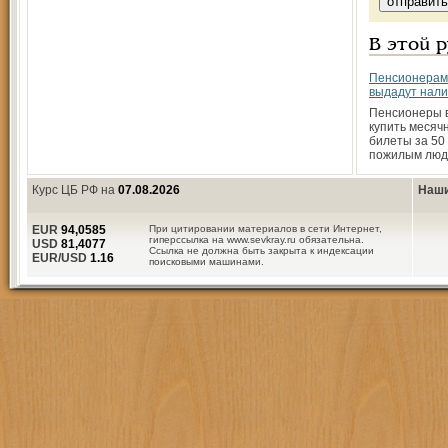
В этой 
Пенсионерам
выдадут нал
Пенсионеры в
купить месяч
билеты за 50
пожилым лю
Курс ЦБ РФ на
07.08.2026
Наши
EUR
94,0585
При цитировании материалов в сети Интернет,
гиперссылка на www.sevkray.ru обязательна.
USD
81,4077
Ссылка не должна быть закрыта к индексации
EUR/USD
1.16
поисковыми машинами.