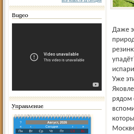
Все новости за сегодня
Видео
Даже экологи так отмечают достижения в деле охраны
природ
резинк
упадёт
испари
Уже эт
Яковле
рядом 
Управление
вспоми
которы
?
Август, 2026
«
‹
Сегодня
›
»
Москве
Пн
Вт
Ср
Чт
Пт
Сб
Вс