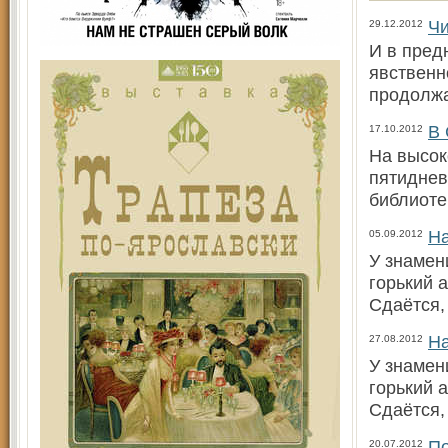
Чи
29.12.2012
И в пред
явственн
продолжа
В 
17.10.2012
На высок
пятиднев
библиоте
На
05.09.2012
У знамен
горький 
Сдаётся, 
На
27.08.2012
У знамен
горький 
Сдаётся, 
По
20.07.2012