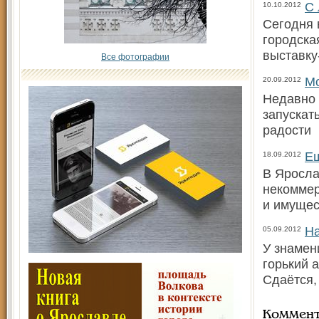
С 
10.10.2012
Сегодня 
городска
выставку
Все фотографии
Мо
20.09.2012
Недавно 
запускат
радости
Ещ
18.09.2012
В Яросла
некоммер
и имущес
На
05.09.2012
У знамен
горький 
Сдаётся, 
Коммен