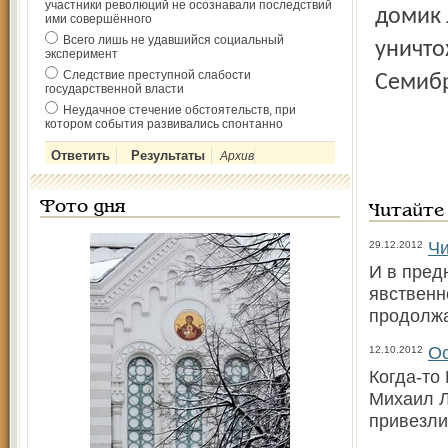
участники революций не осознавали последствий
домик 
ими совершённого
Всего лишь не удавшийся социальный
уничто
эксперимент
Следствие преступной слабости
Семибр
государственной власти
Неудачное стечение обстоятельств, при
котором события развивались спонтанно
Архив
Фото дня
Читайте
Чи
29.12.2012
И в пред
явственн
продолжа
Ос
12.10.2012
Когда-то
Михаил Л
привезли