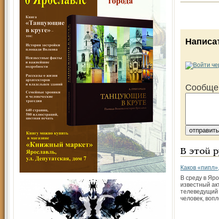
Написа
Сообще
В этой 
Каков «пипл»,
В среду в Яр
известный ак
телеведущий 
человек, воп