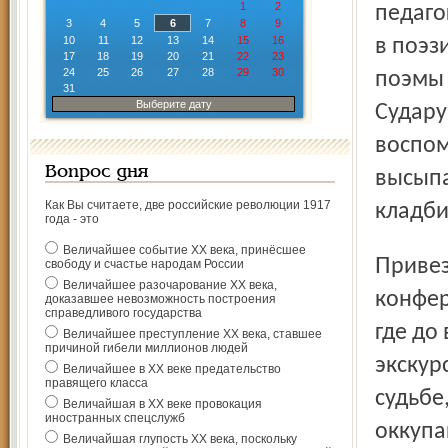
1
2
педаго
3
4
5
6
7
8
9
10
11
12
13
14
15
16
в поэз
17
18
19
20
21
22
23
24
25
26
27
28
29
30
поэмы 
31
Выберите дату
Судару
воспом
Вопрос дня
высыпа
Как Вы считаете, две российские революции 1917
кладб
года - это
Величайшее событие ХХ века, принёсшее
Привезена земля с недавней международной
свободу и счастье народам России
Величайшее разочарование ХХ века,
конфер
доказавшее невозможность построения
справедливого государства
где до
Величайшее преступление ХХ века, ставшее
причиной гибели миллионов людей
экскур
Величайшее в ХХ веке предательство
правящего класса
судьбе
Величайшая в ХХ веке провокация
иностранных спецслужб
оккупа
Величайшая глупость ХХ века, поскольку