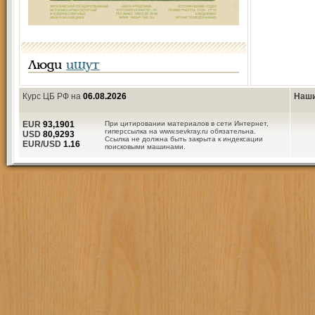
Люди
ищут
Курс ЦБ РФ на
06.08.2026
Наши
EUR
93,1901
При цитировании материалов в сети Интернет,
гиперссылка на www.sevkray.ru обязательна.
USD
80,9293
Ссылка не должна быть закрыта к индексации
EUR/USD
1.16
поисковыми машинами.