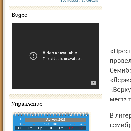
Все новости за сегодня
Видео
«Престольный день» Лермонтовки участники чтений
провел
Семибр
«Лермо
«Ворку
места 
Управление
В литературно-краеведческом музее посёлка
?
Август, 2026
«
‹
Сегодня
›
»
семибр
Пн
Вт
Ср
Чт
Пт
Сб
Вс