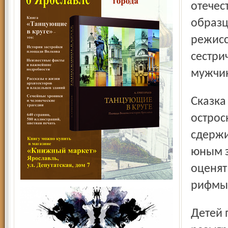
отечес
образц
режисс
сестри
мужчи
Сказка обещает быть весёлой, динамичной и
острос
сдержи
юным з
оценят
рифмы 
Детей порадуют «настоящий» снег и снежная буря,