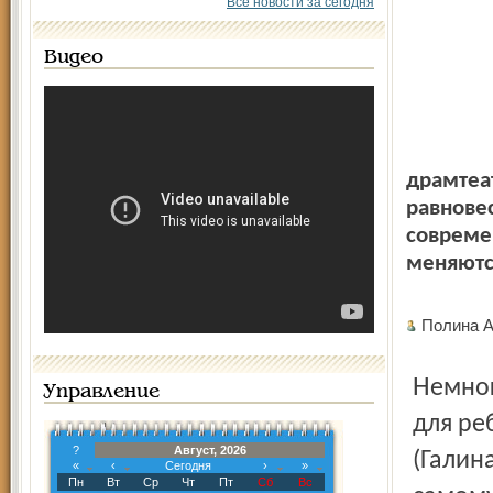
Все новости за сегодня
Видео
драмтеа
равнове
современ
меняются
Полина 
Немного о развлекательной программе для малышей и
Управление
для ре
?
Август, 2026
(Галина
«
‹
Сегодня
›
»
Пн
Вт
Ср
Чт
Пт
Сб
Вс