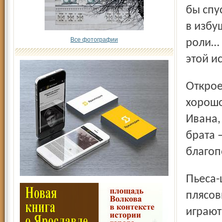
бы спу
в избу
Все фотографии
роли… 
этой и
Откроем секрет – кончится всё не просто хорошо, а очень
хорошо
Ивана,
брата –
благоп
Пьеса-шутка в двух действиях написана лёгким, почти
плясов
играют