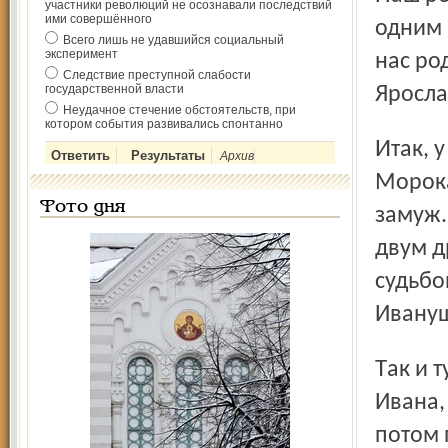
участники революций не осознавали последствий
ими совершённого
одним 
Всего лишь не удавшийся социальный
эксперимент
нас род
Следствие преступной слабости
государственной власти
Яросла
Неудачное стечение обстоятельств, при
котором события развивались спонтанно
Итак, у Бабы Яги, оказывается, целых три дочки, Докука,
Архив
Морока
Фото дня
замуж.
двум д
судьбо
Ивану
Так и тут беда – на двоих один жених не делится! А у
Ивана,
потом 