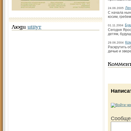
Лен
24.06.2005
С начала нын
косим, гребем
Бук
01.11.2004
Люди
ищут
Сегодня Ярос
детям, будуще
Ком
29.06.2004
Раскрутить об
дичью и звер
Коммен
Написа
Сообще