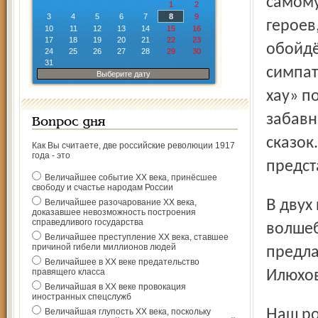
самому
1
2
3
4
5
6
7
8
9
героев
10
11
12
13
14
15
16
17
18
19
20
21
22
23
обойдё
24
25
26
27
28
29
30
31
симпат
Выберите дату
хау» п
забавн
Вопрос дня
сказок
Как Вы считаете, две российские революции 1917
года - это
предст
Величайшее событие ХХ века, принёсшее
свободу и счастье народам России
В двух простых словах «Новый год» для всех уже слышатся
Величайшее разочарование ХХ века,
доказавшее невозможность построения
справедливого государства
волшеб
Величайшее преступление ХХ века, ставшее
причиной гибели миллионов людей
предла
Величайшее в ХХ веке предательство
правящего класса
Илюхов
Величайшая в ХХ веке провокация
иностранных спецслужб
Наш родной русский фольклор, наши «зимой и летом
Величайшая глупость ХХ века, поскольку