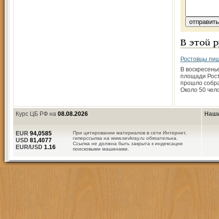
В этой 
Ростовцы пиш
В воскресень
площади Рост
прошло собра
Около 50 чел
Курс ЦБ РФ на
08.08.2026
Наши
EUR
94,0585
При цитировании материалов в сети Интернет,
гиперссылка на www.sevkray.ru обязательна.
USD
81,4077
Ссылка не должна быть закрыта к индексации
EUR/USD
1.16
поисковыми машинами.