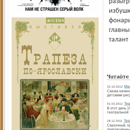
разыгр
избушк
фонари
главны
талант
Читайте
Мал
23.10.2012
Сказка начин
детскими рису
Теа
01.03.2012
В этот день 
театральной 
Теа
28.12.2011
Сказочный, п
приглашённых