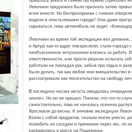
пришлось уехать и семейству Ирины (приболел мл
Левочкин предложил было признать затею провал
всем вместе. Но беспризорники с гневом отвергли
видели в опостылевшем городе? Они даже пригрози
скрываться, пока автомобиль не уедет. «Командо
Левочкин во время той экспедиции вел дневник. Записи интересны. «Ребята (Мирек
и Артур) как-то вдруг повзрослели, стали гораздо 
необъяснимым энтузиазмом взялись за работу. И
ответственности, или просто решили испытать се
работали не покладая рук, забыв про отдых и раз
было делать, так как любое мое вмешательство в 
рассматривали как посягательство на свободу лич
В последних числах августа ожидалось очередное посещение автомобиля с «большой
земли». Но он не пришел. Поняли, что что-то слу
самостоятельно, пока не началась осенняя распути
Ярославля до весны. К зимовке экспедиция Левоч
Взяли с собой продуктов, сколько могли унести, 
полюбить их соседям и прямиком через лес, по 
направились к шоссе на Пошехонье.