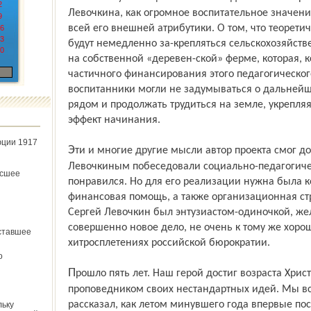
2
Левочкина, как огромное воспитательное значени
9
всей его внешней атрибутики. О том, что теорети
6
3
будут немедленно за-крепляться сельскохозяйст
0
на собственной «деревен-ской» ферме, которая, к
частичного финансирования этого педагогическо
воспитанники могли не задумываться о дальнейш
рядом и продолжать трудиться на земле, укрепл
эффект начинания.
юции 1917
Эти и многие другие мысли автор проекта смог донести до губернатора Лисицына. С
Левочкиным побеседовали социально-педагогиче
ёсшее
понравился. Но для его реализации нужна была 
финансовая помощь, а также организационная стр
Сергей Левочкин был энтузиастом-одиночкой, же
совершенно новое дело, не очень к тому же хор
ставшее
хитросплетениях российской бюрократии.
о
Прошло пять лет. Наш герой достиг возраста Христа. Но он уже не остается просто
проповедником своих нестандартных идей. Мы вс
рассказал, как летом минувшего года впервые по
льку