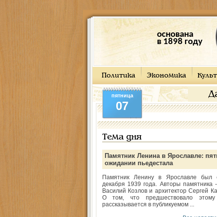
основана
в 1898 году
Политика
Экономика
Культ
Д
пятница
07
Тема дня
Памятник Ленина в Ярославле: пят
ожидании пьедестала
Памятник Ленину в Ярославле был 
декабря 1939 года. Авторы памятника -
Василий Козлов и архитектор Сергей Ка
О том, что предшествовало этому
рассказывается в публикуемом ...