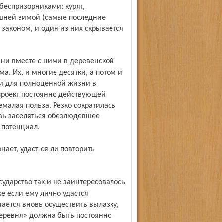
беспризорниками: курят,
ешней зимой (самые последние
 законом, и один из них скрывается
а. Их, и многие десятки, а потом и
и для полноценной жизни в
проект постоянно действующей
емалая польза. Резко сократилась
овь заселяться обезлюдевшее
 потенциал.
е если ему лично удастся
тается вновь осуществить вылазку,
еревня» должна быть постоянно