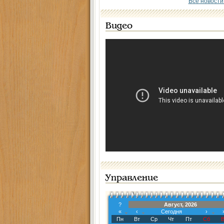
Все новости
Видео
Управление
?
Август, 2026
«
‹
Сегодня
›
Пн
Вт
Ср
Чт
Пт
Сб
В