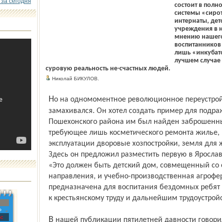
 за сегодня
состоит в полн
системы «сиро
интернаты, дет
учреждения в н
мнению нашего
воспитанников 
лишь «инкубат
лучшем случае 
суровую реальность не-счастных людей.
Николай БИКУЛОВ.
Но на одномоментное революционное переустройство общества Сергей не
замахивался. Он хотел создать пример для подра
Пошехонского района им был найден заброшенны
требующее лишь косметического ремонта жилье,
эксплуатации дворовые хозпостройки, земля для 
Здесь он предложил разместить первую в Яросла
«Это должен быть детский дом, совмещенный со 
направления, и учебно-производственная агрофер
предназначена для воспитания бездомных ребя
к крестьянскому труду и дальнейшим трудоустрой
»
с
В нашей публикации пятилетней давности говорилось о таких идеях Сергея