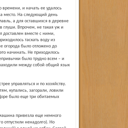
 на место. На следующий день
авль, а для оставшихся в деревне
 глуши. Впрочем, не такая уж и
л доставлен вместе с ними,
риходилось таскать воду из
ие огорода было отложено до
 это начинать. Не приходилось
непривычки было трудно всем – и
а находили между собой общий язык
тям, купались, загорали, ловили
 Доре было еще три обитаемых
о отпустили ненадолго). Но