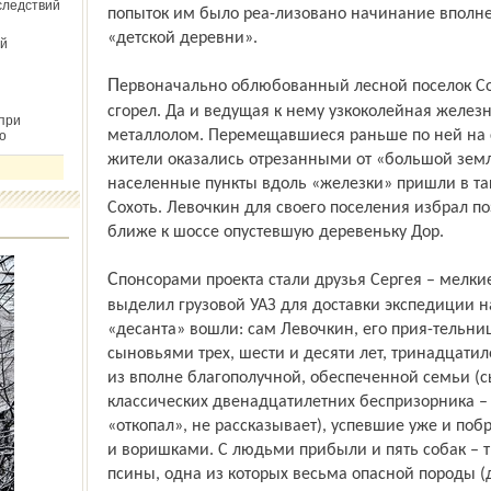
следствий
попыток им было реа-лизовано начинание вполне
«детской деревни».
й
Первоначально облюбованный лесной поселок Сохоть к тому времени напрочь
сгорел. Да и ведущая к нему узкоколейная желез
при
металлолом. Перемещавшиеся раньше по ней на
о
жители оказались отрезанными от «большой земл
населенные пункты вдоль «железки» пришли в так
Сохоть. Левочкин для своего поселения избрал п
ближе к шоссе опустевшую деревеньку Дор.
Спонсорами проекта стали друзья Сергея – мелкие предприниматели. Один из них
выделил грузовой УАЗ для доставки экспедиции н
«десанта» вошли: сам Левочкин, его прия-тельни
сыновьями трех, шести и десяти лет, тринадцати
из вполне благополучной, обеспеченной семьи (с
классических двенадцатилетних беспризорника – 
«откопал», не рассказывает), успевшие уже и поб
и воришками. С людьми прибыли и пять собак – 
псины, одна из которых весьма опасной породы (