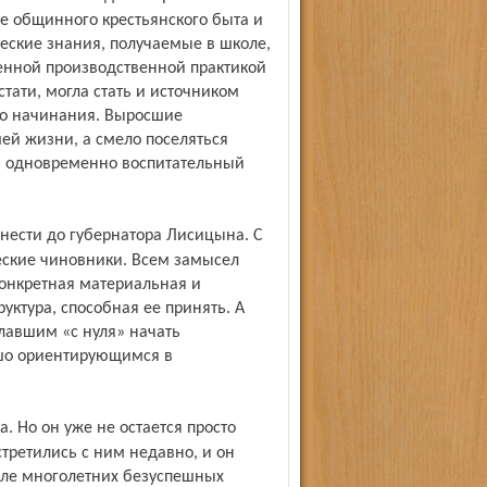
е общинного крестьянского быта и
ческие знания, получаемые в школе,
венной производственной практикой
стати, могла стать и источником
го начинания. Выросшие
ей жизни, а смело поселяться
яя одновременно воспитательный
ские чиновники. Всем замысел
конкретная материальная и
уктура, способная ее принять. А
лавшим «с нуля» начать
ошо ориентирующимся в
третились с ним недавно, и он
сле многолетних безуспешных