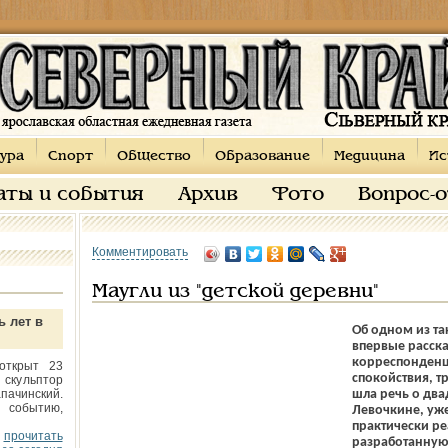
ура
Спорт
Общество
Образование
Медицина
Ис
аты и события
Архив
Фото
Вопрос-
Комментировать
Маугли из "детской деревни"
ь лет в
Об одном из та
впервые рассказ
корреспонденц
открыт 23
спокойствия, т
 скульптор
пачинский.
шла речь о два
 событию,
Левочкине, уже
практически ре
прочитать
разработанную