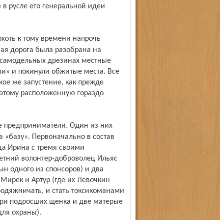
 в русле его генеральной идеи
ная дорога была разобрана на
 самодельных дрезинах местные
и» и покинули обжитые места. Все
ое же запустение, как прежде
оэтому расположенную гораздо
а «базу». Первоначально в состав
ца Ирина с тремя своими
летний волонтер-доброволец Ильяс
ын одного из спонсоров) и два
Мирек и Артур (где их Левочкин
родяжничать, и стать токсикоманами
три подросших щенка и две матерые
для охраны).