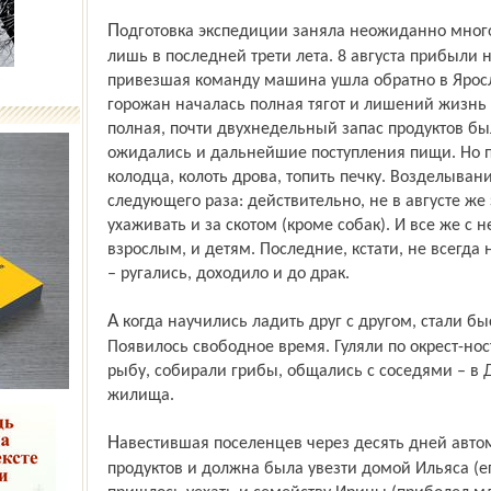
Подготовка экспедиции заняла неожиданно много времени, и начать ее удалось
лишь в последней трети лета. 8 августа прибыли
привезшая команду машина ушла обратно в Яросл
горожан началась полная тягот и лишений жизнь в
полная, почти двухнедельный запас продуктов бы
ожидались и дальнейшие поступления пищи. Но п
колодца, колоть дрова, топить печку. Возделыван
следующего раза: действительно, не в августе же
ухаживать и за скотом (кроме собак). И все же с 
взрослым, и детям. Последние, кстати, не всегд
– ругались, доходило и до драк.
А когда научились ладить друг с другом, стали быстрее управляться и по хозяйству.
Появилось свободное время. Гуляли по окрест-нос
рыбу, собирали грибы, общались с соседями – в
жилища.
Навестившая поселенцев через десять дней автомашина привезла еще немного
продуктов и должна была увезти домой Ильяса (ег