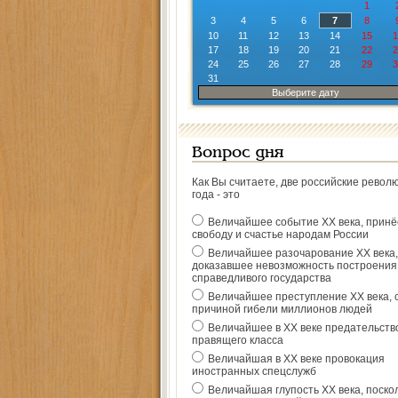
1
3
4
5
6
7
8
10
11
12
13
14
15
1
17
18
19
20
21
22
2
24
25
26
27
28
29
3
31
Выберите дату
Вопрос дня
Как Вы считаете, две российские револ
года - это
Величайшее событие ХХ века, прин
свободу и счастье народам России
Величайшее разочарование ХХ века,
доказавшее невозможность построения
справедливого государства
Величайшее преступление ХХ века, 
причиной гибели миллионов людей
Величайшее в ХХ веке предательств
правящего класса
Величайшая в ХХ веке провокация
иностранных спецслужб
Величайшая глупость ХХ века, поско