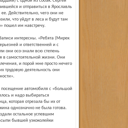
адший) с одной из собак. Сергей
ившейся и отправиться в Ярославль
 ее. Действительно, чего они не
ли, что уйдут в леса и будут там
р» пошел им навстречу.
серьезней и ответственней и с
ли они осо-знали всю степень
бя в самостоятельной жизни. Они
влечения, и порой мне просто нечего
их трудовую деятельность они
ности».
чилось и надо выбираться
ца, которая отрезала бы их от
кина однозначно не была готова.
раздали остальное успевшим
насыпи бывшей узкоколейки