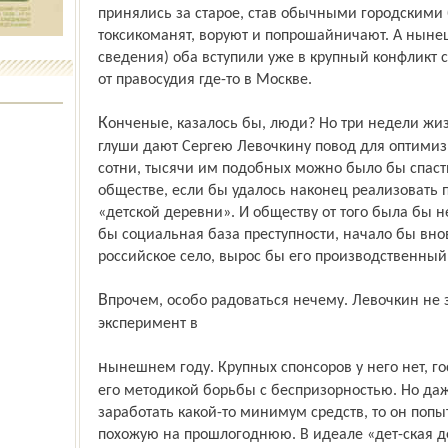
принялись за старое, став обычными городскими 
токсикоманят, воруют и попрошайничают. А нын
сведения) оба вступили уже в крупный конфликт с
от правосудия где-то в Москве.
Конченые, казалось бы, люди? Но три недели жизни вместе с ними в деревенской
глуши дают Сергею Левочкину повод для оптимизм
сотни, тысячи им подобных можно было бы спаст
обществе, если бы удалось наконец реализовать 
«детской деревни». И обществу от того была бы н
бы социальная база преступности, начало бы вн
российское село, вырос бы его производственный
Впрочем, особо радоваться нечему. Левочкин не знает, удаст-ся ли повторить
эксперимент в
нынешнем году. Крупных спонсоров у него нет, государство так и не заинтересовалось
его методикой борьбы с беспризорностью. Но даж
заработать какой-то минимум средств, то он попы
похожую на прошлогоднюю. В идеале «дет-ская д