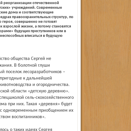
ой реорганизации отечественной
тских» учреждений. Современные
ские дома и соответствующие
едрах правоохранительных структур, по
 героя, совершенно не готовят
к взрослой жизни, а потому становятся
орами» будущих преступников или в
неспособных вписаться в будущую
жания. В болотной глуши
й поселок лесоразработчиков –
 пригодные к дальнейшей
животноводства и огородничества.
вской области «детскую деревню».
спецшколой сель-скохозяйственного
ма при них. Такая «деревня» будет
т с одновременным приобщением их
ством воспитанников».