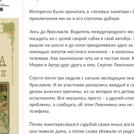
Интересно было прочитать в «путевых заметках» Сергея Левочкина, с какими
приключения-ми он и его спутники добира-
лись до Ярославля. Водитель междугородного экспресса в Пошехонье отказался
посадить их с целой сворой собак в свой автобус
вышли на шоссе и до ночи преодолевали одно за
помощью попуток местного значения – в колхозны
тележках. Как заночевали чуть не в чистом поле.
Мирек и Артур друг другу и ему, Сергею Левочкин
Спустя почти три недели с начала экспедиции она завершилась на автовокзале в
Ярославле. И ее участники разошлись каждый в с
делом выяснил причины, из-за которых его дети
испытаниям. Все оказалось просто – у друзей-сп
проблемы, а сообщить об этом Левочкину они не 
телефона.
Потом поинтересовался судьбой своих юных воспитанников. Всего несколько дней
они пожили дома, а потом снова убежали от родст