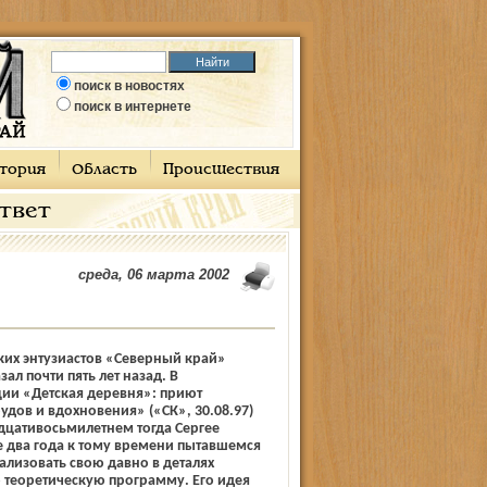
поиск в новостях
поиск в интернете
тория
Область
Происшествия
ответ
среда, 06 марта 2002
ких энтузиастов «Северный край»
ал почти пять лет назад. В
ии «Детская деревня»: приют
рудов и вдохновения» («СК», 30.08.97)
дцативосьмилетнем тогда Сергее
 два года к тому времени пытавшемся
ализовать свою давно в деталях
 теоретическую программу. Его идея