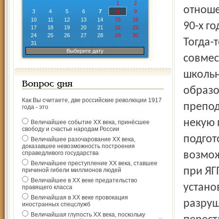
1
2
отноше
3
4
5
6
7
8
9
10
11
12
13
14
15
16
90-х г
17
18
19
20
21
22
23
24
25
26
27
28
29
30
Тогда-
31
Выберите дату
совмес
школьн
Вопрос дня
образо
Как Вы считаете, две российские революции 1917
препод
года - это
некую 
Величайшее событие ХХ века, принёсшее
свободу и счастье народам России
подгот
Величайшее разочарование ХХ века,
доказавшее невозможность построения
справедливого государства
возмож
Величайшее преступление ХХ века, ставшее
при ЯГ
причиной гибели миллионов людей
Величайшее в ХХ веке предательство
устано
правящего класса
Величайшая в ХХ веке провокация
разруш
иностранных спецслужб
Величайшая глупость ХХ века, поскольку