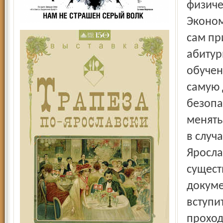
физиче
Эконом
сам пр
абитур
обучен
самую 
безопа
менять
в случ
Яросла
сущест
докуме
вступи
проход