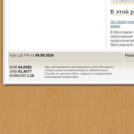
В этой 
На твоём уро
мама!
В Ярославле 
образования 
педагогическ
Ярославской 
Курс ЦБ РФ на
08.08.2026
Наши
EUR
94,0585
При цитировании материалов в сети Интернет,
гиперссылка на www.sevkray.ru обязательна.
USD
81,4077
Ссылка не должна быть закрыта к индексации
EUR/USD
1.16
поисковыми машинами.