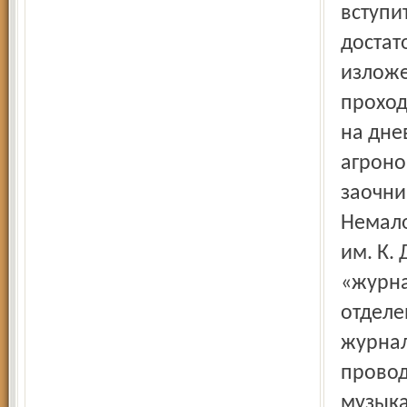
вступи
достат
изложе
проход
на дне
агроно
заочни
Немало
им. К.
«журна
отделе
журнал
провод
музыка