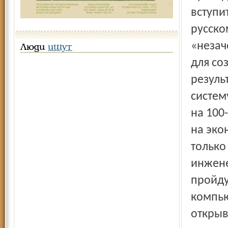
вступи
русско
«незач
Люди
ищут
для со
резуль
систем
на 100
на эко
только
инжене
пройду
компью
открыв