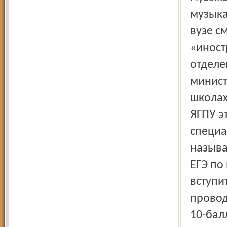
музыка
вузе с
«иност
отделе
минист
школах
ЯГПУ э
специа
называ
ЕГЭ по
вступи
провод
10-бал