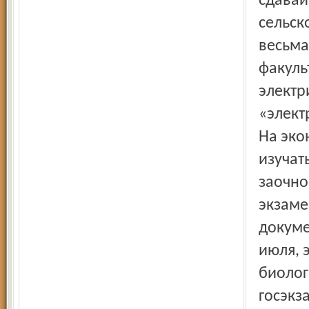
сдавай
сельск
весьма
факуль
электр
«элект
На эко
изучат
заочно
экзаме
докуме
июля, 
биолог
госэкз