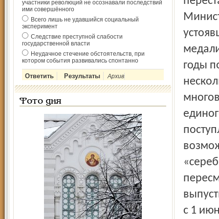
перест
участники революций не осознавали последствий
ими совершённого
Минист
Всего лишь не удавшийся социальный
эксперимент
устояв
Следствие преступной слабости
государственной власти
медали
Неудачное стечение обстоятельств, при
котором события развивались спонтанно
годы п
Архив
нескол
многов
Фото дня
единог
поступ
возмож
«серебр
пересм
выпуст
с 1 ию