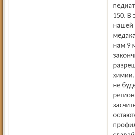
педиат
150. В
нашей 
медака
нам 9 
законч
разреш
химии.
не буд
регион
засчит
остают
профил