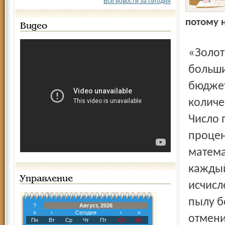
Все новости за сегодня
потому н
Видео
«Золотым» везде у нас дорога Подавляющее
больши
бюджет
количе
Число 
процен
матема
каждый
Управление
исчисл
пылу б
?
Август, 2026
«
‹
Сегодня
›
»
отмени
Пн
Вт
Ср
Чт
Пт
Сб
Вс