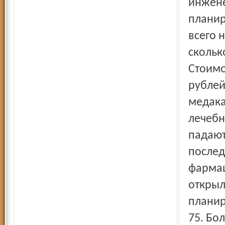
инжене
планир
всего 
скольк
Стоимо
рублей
медака
лечебн
падают
послед
фармац
открыл
планир
75. Бо