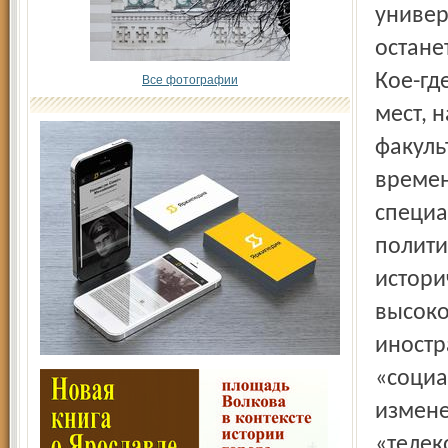
универ
остане
Кое-гд
Все фотографии
мест, 
факуль
времен
специа
полити
истори
высоко
иностр
«социа
измене
«телек