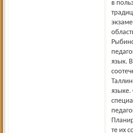
в поль
традиц
экзаме
област
Рыбинс
педаго
язык. 
соотеч
Таллин
языке.
специа
педаго
Планир
те их 