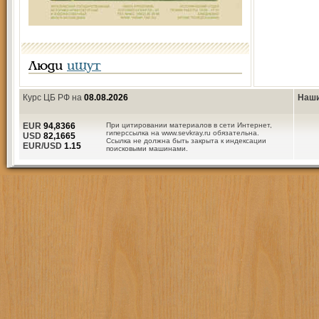
Люди
ищут
Курс ЦБ РФ на
08.08.2026
Наши
EUR
94,8366
При цитировании материалов в сети Интернет,
гиперссылка на www.sevkray.ru обязательна.
USD
82,1665
Ссылка не должна быть закрыта к индексации
EUR/USD
1.15
поисковыми машинами.