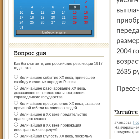
увелич
1
2
3
4
5
6
7
8
9
выплач
10
11
12
13
14
15
16
17
18
19
20
21
22
23
приобр
24
25
26
27
28
29
30
31
переда
Выберите дату
размер
2004 г
Вопрос дня
возрас
Как Вы считаете, две российские революции 1917
года - это
2635 р
Величайшее событие ХХ века, принёсшее
свободу и счастье народам России
Пресс
Величайшее разочарование ХХ века,
доказавшее невозможность построения
справедливого государства
Величайшее преступление ХХ века, ставшее
причиной гибели миллионов людей
Читайте
Величайшее в ХХ веке предательство
правящего класса
По
27.06.2012
Величайшая в ХХ веке провокация
На вчерашнем
иностранных спецслужб
предусматрив
Величайшая глупость ХХ века, поскольку