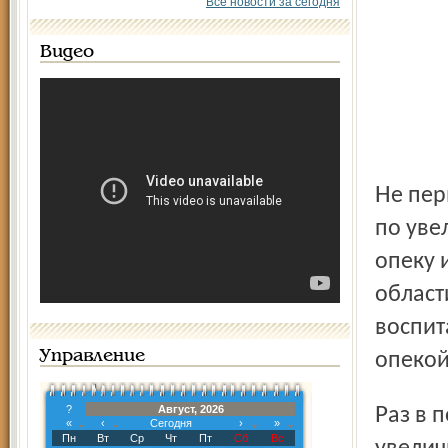
Все новости за сегодня
Видео
Не первый год власти нашего региона принимают меры
по уве
опеку 
област
воспит
Управление
опекой
?
Август, 2026
Раз в полгода постановлением губернатора области
«
‹
Сегодня
›
»
Пн
Вт
Ср
Чт
Пт
Сб
Вс