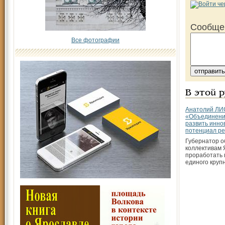
Сообще
Все фотографии
В этой 
Анатолий Л
«Объединение
развить инн
потенциал ре
Губернатор о
коллективам 
проработать 
единого круп