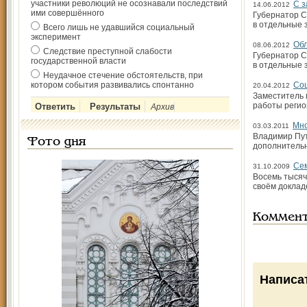
участники революций не осознавали последствий
С з
14.06.2012
ими совершённого
Губернатор С
в отдельные 
Всего лишь не удавшийся социальный
эксперимент
Обл
08.06.2012
Следствие преступной слабости
Губернатор С
государственной власти
в отдельные 
Неудачное стечение обстоятельств, при
котором события развивались спонтанно
Соц
20.04.2012
Заместитель 
работы регио
Архив
Мно
03.03.2011
Владимир Пут
Фото дня
дополнитель
Сем
31.10.2009
Восемь тысяч
своём доклад
Коммен
Написа