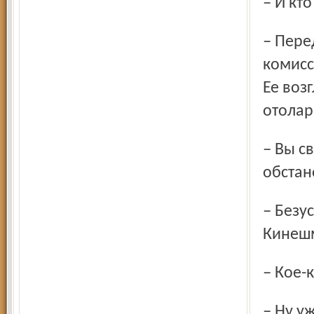
– И кт
– Перед поступлением в школу ребят проверяет
комисс
Ее воз
отолар
– Вы связываете все это с неблагоприятной экологической
обстан
– Безусловно. И дело не только в давних взрывах под
Кинешм
– Кое
– Ну уж извините. Несколько лет назад лично я под вечер