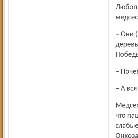
Любопытную мысль высказали пришедшие за деньгами
медсес
– Они (интересно, кто? – В. П.) боятся сажать на той горе
деревь
Побед
– Поч
– А в
Медсестры участковой больницы в один голос отмечают,
что па
слабые
Онкоза