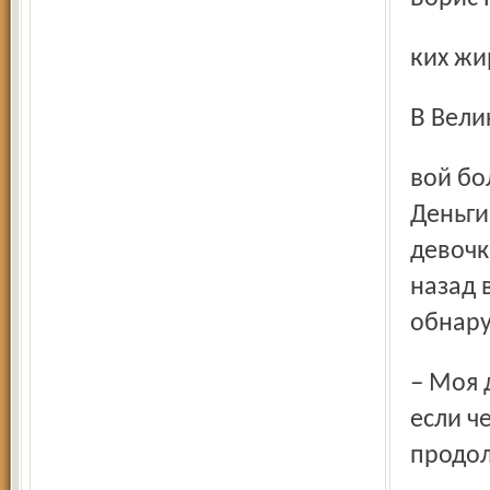
ких ж
В Вел
вой больнице в день нашего приезда выдавали зарплату.
Деньги
девочк
назад 
обнар
– Моя дочь, Люба Галанина, ждала от комиссии большего,
если ч
продол