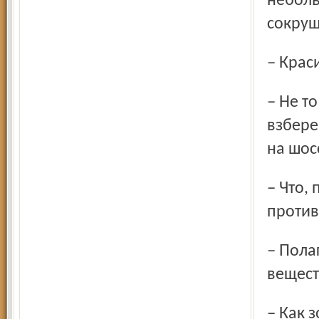
неболь
сокруш
– Крас
– Не то слово! Когда-то она была много выше: бывало,
взбере
на шос
– Что, по-вашему, зарывали в землю люди в
против
– Полагаю, что военные захоронили какие-то химические
вещест
– Как зоотехнику вопрос: на здоровье животных