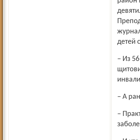
район 
девяти
Препод
журнал
детей с
– Из 56 учеников у 24 отмечен зоб, то есть заболевание
щитови
инвали
– А р
– Практически нет. Сейчас же буквально всплеск этого
заболе