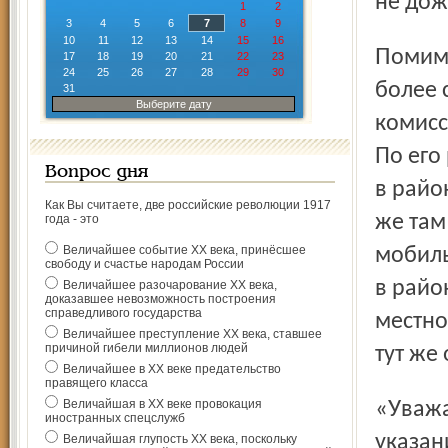
не дож
1
2
3
4
5
6
7
8
9
10
11
12
13
14
15
16
Помимо сердитого телефонного звонка последовала и
17
18
19
20
21
22
23
24
25
26
27
28
29
30
более 
31
Выберите дату
комисс
По его
Вопрос дня
в райо
Как Вы считаете, две российские революции 1917
же там
года - это
Величайшее событие ХХ века, принёсшее
мобиль
свободу и счастье народам России
в райо
Величайшее разочарование ХХ века,
доказавшее невозможность построения
справедливого государства
местно
Величайшее преступление ХХ века, ставшее
причиной гибели миллионов людей
тут же
Величайшее в ХХ веке предательство
правящего класса
Величайшая в ХХ веке провокация
«Уважаемый Геннадий Степанович! Согласно вашим
иностранных спецслужб
указан
Величайшая глупость ХХ века, поскольку