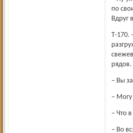
по сво
Вдруг 
Т-170. – В. П.). С нескольких КамАЗов мужчины
разгру
свежев
рядов.
– Вы 
– Мог
– Что 
– Во в