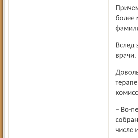
Причем
более 
фамили
Вслед за медсестрами за получкой стали приходить и
врачи.
Довольно обстоятельным получился у нас разговор с
терапе
комисс
– Во-первых, это факт, – сказал депутат местного
собран
числе 