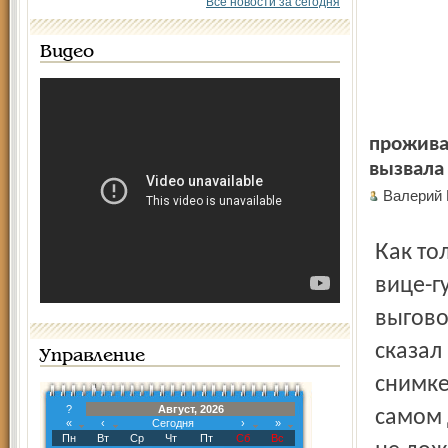
Все новости за сегодня
Видео
прожива
вызвала 
Валерий
Как только ваша «Шуха» вышла, в тот же день позвонил
вице-г
выговор
сказал
Управление
снимке
?
Август, 2026
самом 
«
‹
Сегодня
›
»
Пн
Вт
Ср
Чт
Пт
Сб
Вс