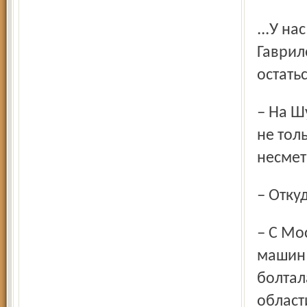
...У нас есть сведения, которые сообщил местный житель
Гаврил
остать
– На Шухе хорошо несколько лет поработали военные. И
не тол
несмет
– Отк
– С Московского электролампового завода. Колонна
машин 
болтал
област