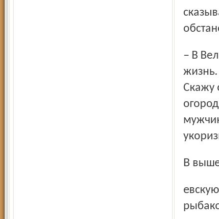
сказыв
обстан
– В Великом провел, можно сказать, всю сознательную
жизнь.
Скажу 
огород
мужчин
укориз
В выш
евскую девятилетку мы приехали вместе с заядлым
рыбако