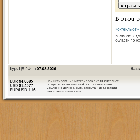
В этой 
Коктейль от 
Комиссия ад
области по ох
Курс ЦБ РФ на
07.08.2026
Наши
EUR
94,0585
При цитировании материалов в сети Интернет,
гиперссылка на www.sevkray.ru обязательна.
USD
81,4077
Ссылка не должна быть закрыта к индексации
EUR/USD
1.16
поисковыми машинами.