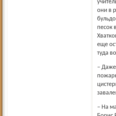
учител
они в 
бульдо
песок 
Хватко
еще ос
туда в
– Даже в Черный пруд в центре села Великого, прямо у
пожарн
цистер
завале
– На масло, солярку или бензин не похоже, – считает
Борис 