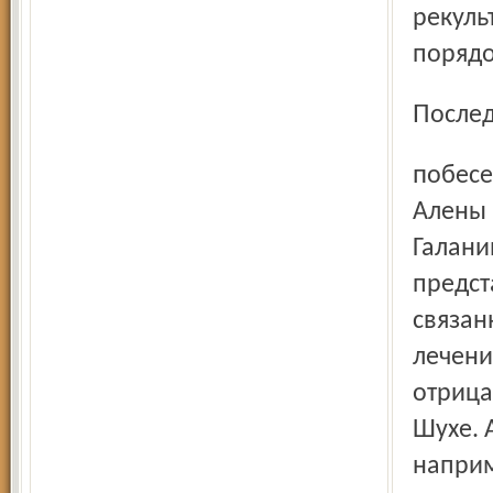
рекуль
порядо
После
побеседовать в недавней командировке, – это мама
Алены 
Галани
предст
связан
лечени
отрица
Шухе. А
наприм