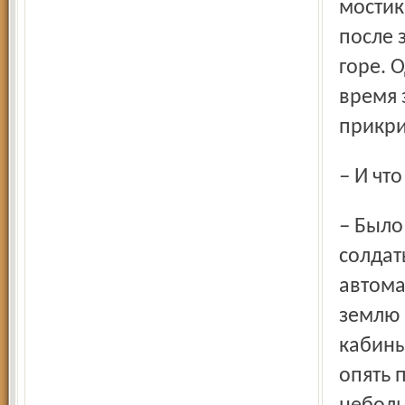
мостик
после 
горе. 
время 
прикри
– И ч
– Было очень много людей в армейской форме. И
солдат
автома
землю 
кабины
опять 