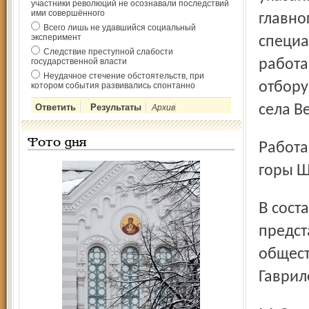
участники революций не осознавали последствий
ими совершённого
главно
Всего лишь не удавшийся социальный
эксперимент
специа
Следствие преступной слабости
государственной власти
работа
Неудачное стечение обстоятельств, при
отбору
котором события развивались спонтанно
села В
Архив
Фото дня
Работа проводилась в местах, указанных в статье «Тайна
горы Ш
В состав оперативной группы были включены
предст
общест
Гаврил