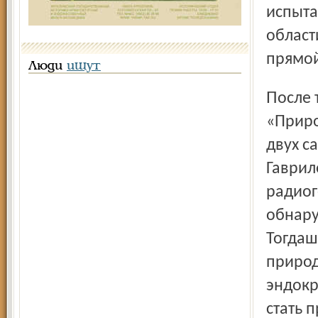
испыта
област
прямой
Люди
ищут
После тех «слухов», распространенных журналом
«Приро
двух с
Гаврил
радиог
обнару
Тогдаш
природ
эндокр
стать 