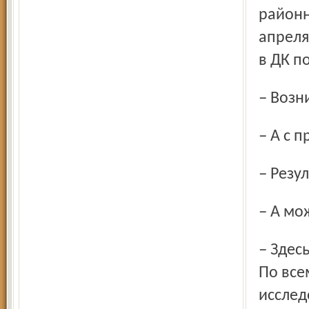
районн
апреля
в ДК п
– Воз
– А с
– Рез
– А мо
– Здесь вы правы. Весь вопрос в том, что именно искать.
По все
исслед