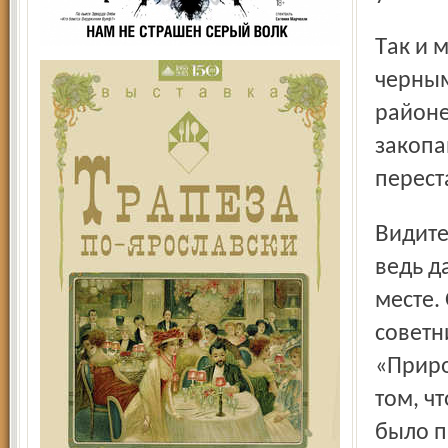
Так и мы о том же: в публикации «Тайна горы Шухи»
черным
районе
закопа
перест
Видите, как слухи перемежаются с действительностью. Но
ведь д
месте.
советн
«Приро
том, ч
было п