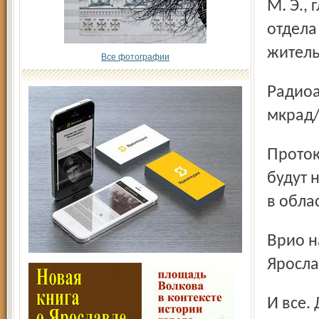
М. Э., глава Великосельского с/с Околухин В. А., начальник
отдела
житель
Все фотографии
Радиоактивный гамма-фон в селе Великом составил 8 – 10
мкрад/
Протоколы исследования проб питьевой воды и грунта
будут 
в обла
Врио начальника главного управления по делам ГОЧС
Яросла
И все. Дескать, «в Багдаде все спокойно». Не стоит, мол,