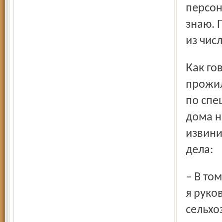
персон
знаю. 
из чис
Как говорится, спасибо за совет. А. С. Денисов 34 года
прожил
по спе
дома н
извини
дела:
– В том же году, о котором вы упоминаете в своей статье,
я руко
сельхо