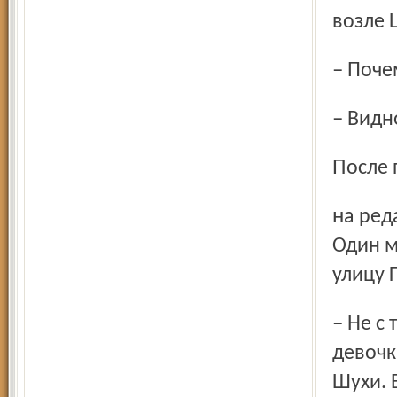
возле 
– Поч
– Вид
После
на редакцию обрушился шквал телефонных звонков.
Один м
улицу 
– Не с теми людьми вы беседовали. Мать облысевшей
девочк
Шухи. 