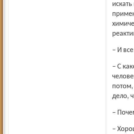
искать
примен
химиче
реакти
– И в
– С какой же стати? Ведь были же десятки очевидцев. Есть
челове
потом,
дело, ч
– Поч
– Хороший подъезд, возможность быстрой