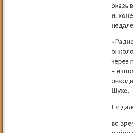
оказыв
и, кон
недале
«Радиоактивность может влиять на развитие
онколо
через 
– напо
онкоди
Шухе.
Не да
во время очередной командировки в Гаврилов-Ям-ский