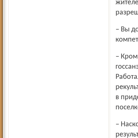
жителе
разреш
– Вы доверяете составу комиссии? Есть сомнения в ее
компет
– Кроме меня в комиссии были представители
госсан
Работа
рекуль
в прид
поселк
– Насколько мне известно, Михаил Эдуардович,
резуль