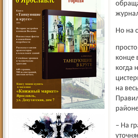
обраща
журнал
Но на
просто. Давайте-ка вместе вспомним о случившейся в
конце 
когда 
цистер
на вес
Правил
районе
– На границе нашего района с Ивановской областью, –
уточня