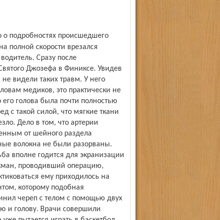
на полной скорости врезался
водитель. Сразу после
Святого Джозефа в Финиксе. Увидев
не видели таких травм. У него
ловам медиков, это практически не
 его голова была почти полностью
ед с такой силой, что мягкие ткани
ло. Дело в том, что артерии
еленным от шейного раздела
ные волокна не были разорваны.
ьба вполне годится для экранизации
Дикман, проводивший операцию,
ктиковаться ему приходилось на
нтом, которому подобная
инил череп с телом с помощью двух
ю и голову. Врачи совершили