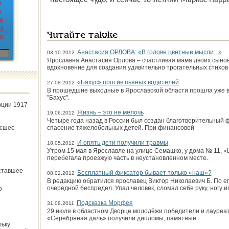
настоящее чудо, и сейчас 18-летний Маркос Парра
2
9
6
3
Читайте также
0
Анастасия ОРЛОВА: «В голове цветные мысли...»
03.10.2012
Ярославна Анастасия Орлова – счастливая мама двоих сынов
вдохновение для создания удивительно трогательных стихов 
«Бахус» против пьяных водителей
27.08.2012
В прошедшие выходные в Ярославской области прошла уже в
"Бахус".
юции 1917
Жизнь – это не мелочь
19.06.2012
Четыре года назад в России был создан благотворительный 
ёсшее
спасение тяжелобольных детей. При финансовой
И опять дети получили травмы
18.05.2012
Утром 15 мая в Ярославле на улице Семашко, у дома № 11, 
перебегала проезжую часть в неустановленном месте.
ставшее
Бесплатный фиксатор бывает только «наш»?
08.02.2012
В редакцию обратился ярославец Виктор Николаевич Б. По его
очередной беспредел. Упал человек, сломал себе руку, ногу и
о
Подсказка Морфея
31.08.2011
29 июля в областном Дворце молодёжи победители и лауреаты
«Серебряная даль» получили дипломы, памятные
льку