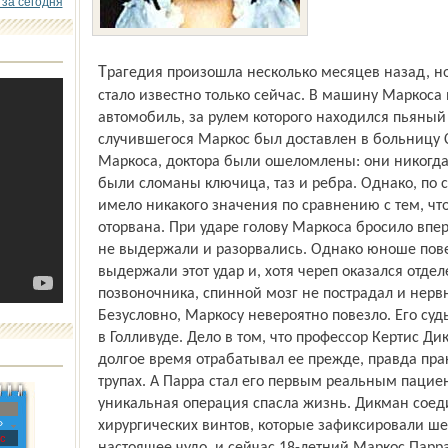
 за сегодня
Трагедия произошла несколько месяцев назад, но о подробностях происшедшего
стало известно только сейчас. В машину Маркоса 
автомобиль, за рулем которого находился пьяный 
случившегося Маркос был доставлен в больницу 
Маркоса, доктора были ошеломлены: они никогда 
были сломаны ключица, таз и ребра. Однако, по с
имело никакого значения по сравнению с тем, что
оторвана. При ударе голову Маркоса бросило впер
не выдержали и разорвались. Однако юноше повез
выдержали этот удар и, хотя череп оказался отд
позвоночника, спинной мозг не пострадал и нерв
Безусловно, Маркосу невероятно повезло. Его суд
в Голливуде. Дело в том, что профессор Кертис 
долгое время отрабатывал ее прежде, правда пра
трупах. А Парра стал его первым реальным пацие
уникальная операция спасла жизнь. Дикман соед
»
хирургических винтов, которые зафиксировали ше
с