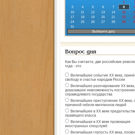
1
3
4
5
6
7
8
10
11
12
13
14
15
1
17
18
19
20
21
22
2
24
25
26
27
28
29
3
31
Выберите дату
Вопрос дня
Как Вы считаете, две российские револ
года - это
Величайшее событие ХХ века, прин
свободу и счастье народам России
Величайшее разочарование ХХ века,
доказавшее невозможность построения
справедливого государства
Величайшее преступление ХХ века, 
причиной гибели миллионов людей
Величайшее в ХХ веке предательств
правящего класса
Величайшая в ХХ веке провокация
иностранных спецслужб
Величайшая глупость ХХ века, поско