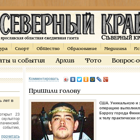
ура
Спорт
Общество
Образование
Медицина
Ис
аты и события
Архив
Фото
Вопрос-
Комментировать
Пришили голову
ь лет в
США. Уникальную и
операцию выполнили
Бэрроу города Финик
открыт 23
к телу практически 
 скульптор
пачинский.
 событию,
прочитать