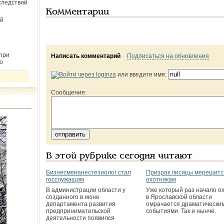
следствий
Комментарии
й
при
Написать комментарий
Подписаться на обновления
о
или введите имя:
Сообщение:
В этой рубрике сегодня читают
Бизнесмен­анестезиолог стал
Призрак лисицы мерещитс
госслужащим
охотникам
В администрации области у
Уже который раз начало о
созданного в июне
в Ярославской области
департамента развития
омрачается драматически
предпринимательской
событиями. Так и нынче.
деятельности появился