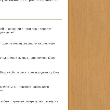
 уже пытается играть в баскетбол.
ей. В общении с ними она и черпает
для детей.
торая за месяц специальная операция
фонд «Линия жизни», направленный на
«Шкода» сбила десятилетнюю девочку. Она
 словам, с 1 января у нас начался
ли,
 6-го открытого литературного конкурса