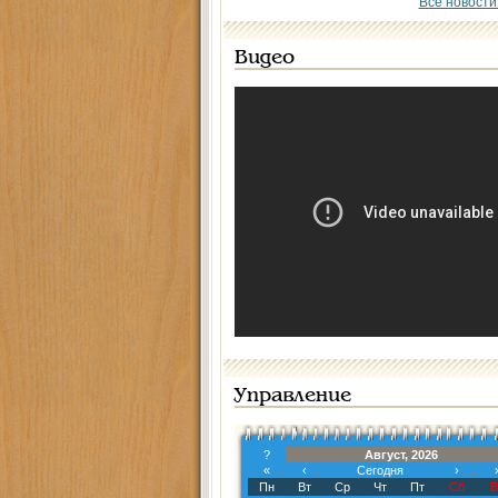
Все новости
Видео
Управление
?
Август, 2026
«
‹
Сегодня
›
Пн
Вт
Ср
Чт
Пт
Сб
В