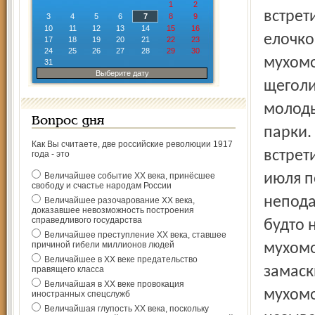
1
2
встрет
3
4
5
6
7
8
9
10
11
12
13
14
15
16
елочко
17
18
19
20
21
22
23
24
25
26
27
28
29
30
мухомо
31
Выберите дату
щеголи
молоды
Вопрос дня
парки.
Как Вы считаете, две российские революции 1917
встрет
года - это
Величайшее событие ХХ века, принёсшее
июля п
свободу и счастье народам России
непода
Величайшее разочарование ХХ века,
доказавшее невозможность построения
справедливого государства
будто 
Величайшее преступление ХХ века, ставшее
причиной гибели миллионов людей
мухомо
Величайшее в ХХ веке предательство
замаск
правящего класса
Величайшая в ХХ веке провокация
мухомо
иностранных спецслужб
Величайшая глупость ХХ века, поскольку