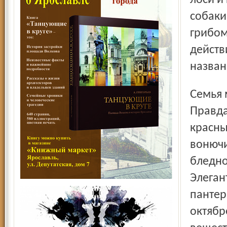
лоси и
собаки
грибом
действ
назван
Семья мухоморов насчитывает не один десяток видов.
Правда
красны
вонючи
бледно
Элеган
пантер
октябр