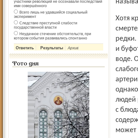
называ
участники революций не осознавали последствий
ими совершённого
Всего лишь не удавшийся социальный
эксперимент
Хотя красный мухомор и считается символом ядовитости,
Следствие преступной слабости
смерте
государственной власти
Неудачное стечение обстоятельств, при
редки.
котором события развивались спонтанно
и буфо
Архив
воде. 
Фото дня
слабог
артери
однако
людей 
с блюд
содерж
может 