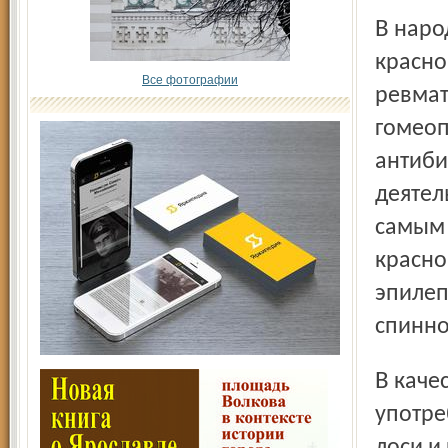
В народной медицине водные и спиртовые настойки
красно
Все фотографии
ревмат
гомеоп
антиби
деятел
самым 
красно
эпилеп
спинно
В качестве природных «антибиотиков» мухоморы
употре