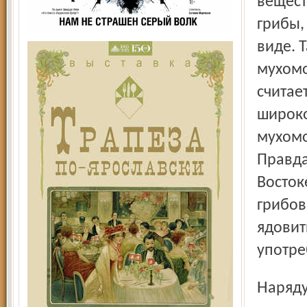
вещест
грибы,
виде. 
мухомо
считае
широко
мухомо
Правда
Восток
грибов
ядовит
употре
Наряду с традиционными съедобными грибами,