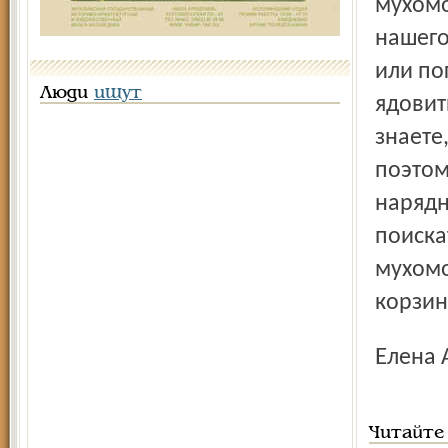
мухом
нашего
или по
Люди
ищут
ядовит
знаете
поэтом
нарядн
поиска
мухомо
корзин
Елена
Читайте