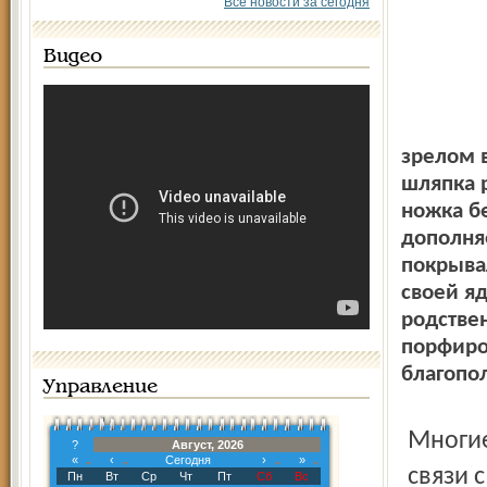
Все новости за сегодня
Видео
зрелом в
шляпка р
ножка б
дополняе
покрыва
своей яд
родстве
порфиро
благопо
Управление
Многие грибы стараются установить в лесу дружеские
?
Август, 2026
«
‹
Сегодня
›
»
связи 
Пн
Вт
Ср
Чт
Пт
Сб
Вс