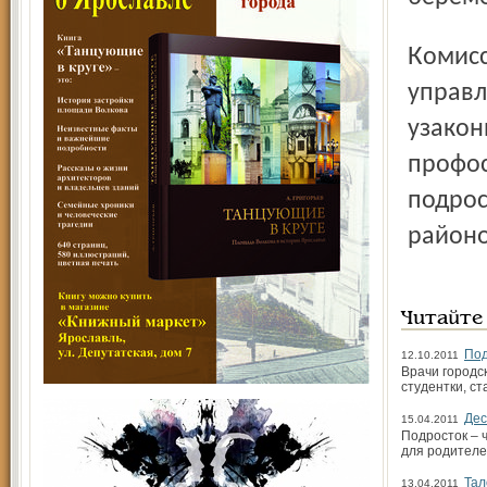
Комиссия по соцполитике в итоге рекомендовала
управл
узакон
профос
подрос
районо
Читайте
Под
12.10.2011
Врачи городс
студентки, с
Дес
15.04.2011
Подросток – 
для родителе
Тал
13.04.2011