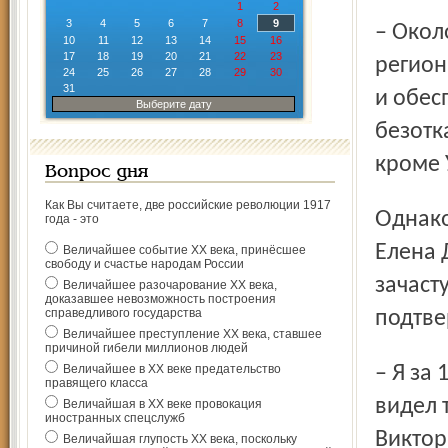
1
2
3
4
5
6
7
8
9
10
11
12
13
14
15
16
17
18
19
20
21
22
23
регион
24
25
26
27
28
29
30
31
и обес
Выберите дату
безотк
кроме 
Вопрос дня
Как Вы считаете, две российские революции 1917
Однако депутаты-главврачи удаленных от центра больниц
года - это
Елена 
Величайшее событие ХХ века, принёсшее
свободу и счастье народам России
зачаст
Величайшее разочарование ХХ века,
доказавшее невозможность построения
справедливого государства
подтве
Величайшее преступление ХХ века, ставшее
причиной гибели миллионов людей
Величайшее в ХХ веке предательство
правящего класса
видел 
Величайшая в ХХ веке провокация
иностранных спецслужб
Виктор
Величайшая глупость ХХ века, поскольку