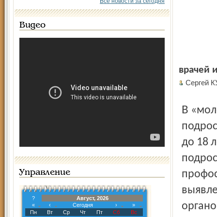
Все новости за сегодня
Видео
врачей и
Сергей К
В «молодежке» наблюдают школьников с 15 лет,
подрос
до 18 
подрос
Управление
профос
выявле
?
Август, 2026
органо
«
‹
Сегодня
›
»
Пн
Вт
Ср
Чт
Пт
Сб
Вс