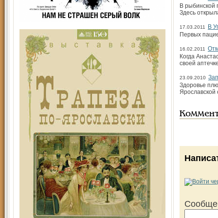
В рыбинской 
Здесь открыл
В У
17.03.2011
Первых пацие
Отм
16.02.2011
Когда Анаста
своей аптечк
Зап
23.09.2010
Здоровье плю
Ярославской 
Коммен
Написа
Сообще