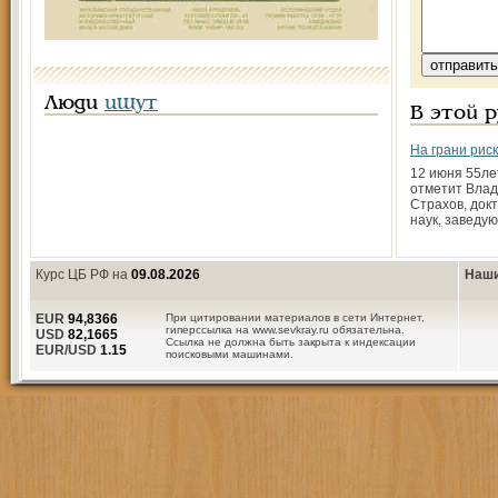
Люди
ищут
В этой 
На грани рис
12 июня 55­л
отметит Вла
Страхов, док
наук, заведу
Курс ЦБ РФ на
09.08.2026
Наши
EUR
94,8366
При цитировании материалов в сети Интернет,
гиперссылка на www.sevkray.ru обязательна.
USD
82,1665
Ссылка не должна быть закрыта к индексации
EUR/USD
1.15
поисковыми машинами.