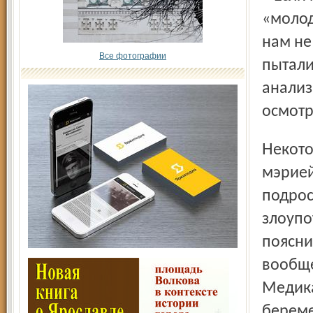
«молод
нам не
Все фотографии
пытали
анализ
осмотр
Некоторые депутаты засомневались в представленных
мэрией
подрос
злоупо
поясни
вообще
Медика
береме