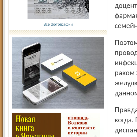
доцент
фармак
Все фотографии
семейн
Поэтому уже в ближайшем будущем медики планируют
провод
инфекц
раком 
желудк
данном
Правда, для Ярославля это будущее наступит неизвестно
когда.
диспан