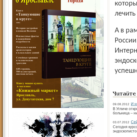
которы
лечить
А в рамках интернет-сессии 10 тысяч врачей из 21 города
России
Интерн
эндоск
успешн
Читайте
И н
09.08.2012
В Угличе отк
больница – ни
Сей
03.07.2012
Сегодня курс
эндоскописто