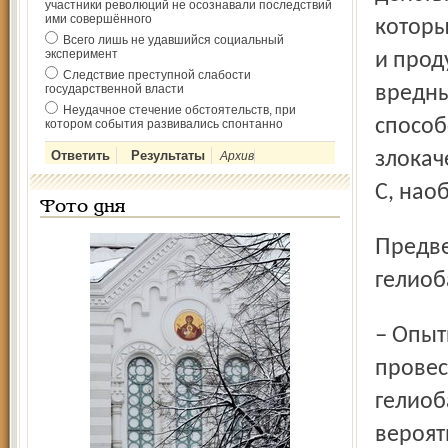
участники революций не осознавали последствий
ими совершённого
которы
Всего лишь не удавшийся социальный
эксперимент
и прод
Следствие преступной слабости
государственной власти
вредны
Неудачное стечение обстоятельств, при
способ
котором события развивались спонтанно
злокач
Архив
С, нао
Фото дня
Предвестником рака желудка может стать и
гелиоб
– Опыты на животных показали, что если вовремя
провес
гелиоб
вероят