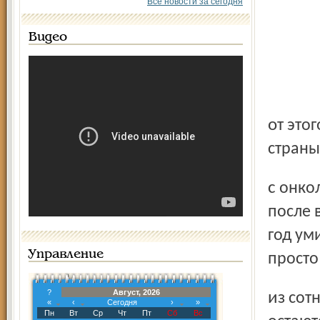
Все новости за сегодня
Видео
от этого недуга человечество еще так и не изобрело,
страны
с онкологическими заболеваниями. Например, в США
после 
год ум
Управление
просто
?
Август, 2026
из сотни с диагнозом «рак желудка» спустя год в живых
«
‹
Сегодня
›
»
Пн
Вт
Ср
Чт
Пт
Сб
Вс