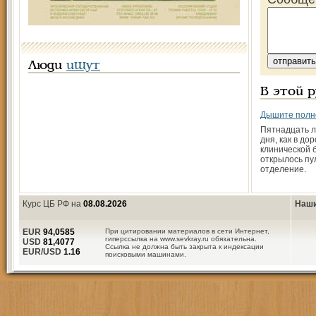
Люди
ищут
В этой 
Дышите полн
Пятнадцать л
дня, как в до
клинической 
открылось пу
отделение.
Курс ЦБ РФ на
08.08.2026
Наши
EUR
94,0585
При цитировании материалов в сети Интернет,
гиперссылка на www.sevkray.ru обязательна.
USD
81,4077
Ссылка не должна быть закрыта к индексации
EUR/USD
1.16
поисковыми машинами.