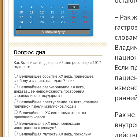
остают
1
2
3
4
5
6
7
8
9
10
11
12
13
14
15
16
– Рак желудка – это в первую очередь проблема
17
18
19
20
21
22
23
24
25
26
27
28
29
30
гастро
31
Выберите дату
словам
Владим
Вопрос дня
национ
Как Вы считаете, две российские революции 1917
Если п
года - это
Величайшее событие ХХ века, принёсшее
пациен
свободу и счастье народам России
измене
Величайшее разочарование ХХ века,
доказавшее невозможность построения
справедливого государства
ранней
Величайшее преступление ХХ века, ставшее
причиной гибели миллионов людей
Величайшее в ХХ веке предательство
Рак не появляется в один день. Сначала изменяется
правящего класса
Величайшая в ХХ веке провокация
внутре
иностранных спецслужб
действ
Величайшая глупость ХХ века, поскольку