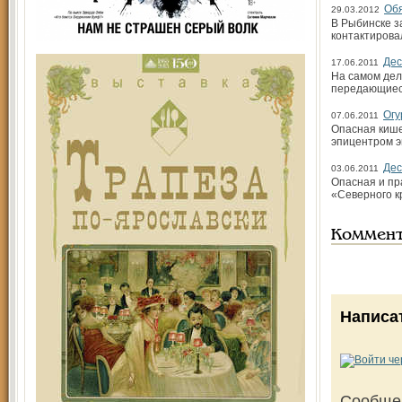
Обя
29.03.2012
В Рыбинске з
контактирова
Дес
17.06.2011
На самом дел
передающиес
Огу
07.06.2011
Опасная кише
эпицентром э
Дес
03.06.2011
Опасная и пр
«Северного к
Коммен
Написа
Сообще